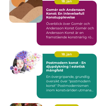
18. jan
Gomér och Andersson
Konst: En Inlevelsefull
Konstupplevelse
Överblick över Gomér och
Andersson Konst Gomér och
Andersson Konst är en
framstående konstnärlig rö...
18. jan
Postmodern konst - En
djupdykning i estetisk
mångfald
En övergripande, grundlig
översikt över "postmodern
konst" Postmodernismen
inom konstvärlden utmana...