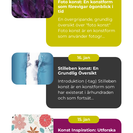
Foto konst: En konstform
som förevigar ögonblick i
tid
En övergripande, grundlig
översikt över "foto konst"
Foto konst är en konstform
som använder fotogr...
16. jan
Stilleben konst: En
Grundlig Översikt
Introduktion (-tag) Stilleben
konst är en konstform som
har existerat i århundraden
och som fortsät...
15. jan
Konst Inspiration: Utforska