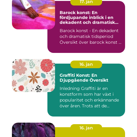
17. jan
Barock konst: En
fördjupande inblick i en
dekadent och dramatisk
period
Barock konst - En dekadent
och dramatisk tidsperiod
Översikt över barock konst ...
16. jan
Graffiti Konst: En
Djupgående Översikt
Inledning Graffiti är en
konstform som har växt i
popularitet och erkännande
över åren. Trots att de...
16. jan