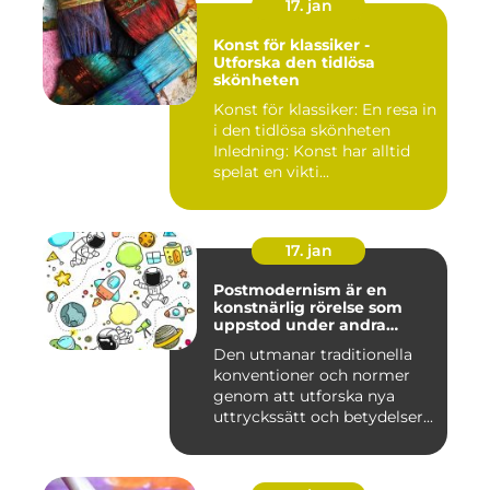
17. jan
Konst för klassiker -
Utforska den tidlösa
skönheten
Konst för klassiker: En resa in
i den tidlösa skönheten
Inledning: Konst har alltid
spelat en vikti...
17. jan
Postmodernism är en
konstnärlig rörelse som
uppstod under andra
hälften av 1900-talet och
Den utmanar traditionella
fortsätter att påverka
konventioner och normer
samtida konstvärlden
genom att utforska nya
uttryckssätt och betydelser...