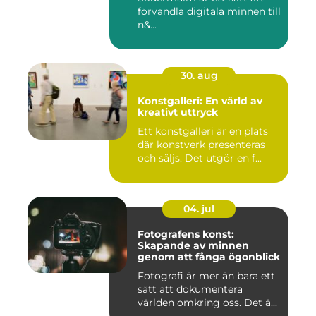
förvandla digitala minnen till
n&...
30. aug
Konstgalleri: En värld av
kreativt uttryck
Ett konstgalleri är en plats
där konstverk presenteras
och säljs. Det utgör en f...
04. jul
Fotografens konst:
Skapande av minnen
genom att fånga ögonblick
Fotografi är mer än bara ett
sätt att dokumentera
världen omkring oss. Det ä...