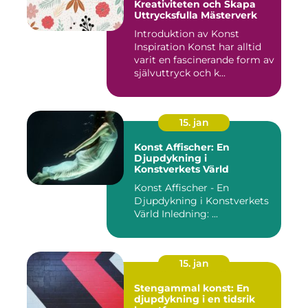
Kreativiteten och Skapa
Uttrycksfulla Mästerverk
Introduktion av Konst
Inspiration Konst har alltid
varit en fascinerande form av
självuttryck och k...
15. jan
Konst Affischer: En
Djupdykning i
Konstverkets Värld
Konst Affischer - En
Djupdykning i Konstverkets
Värld Inledning: ...
15. jan
Stengammal konst: En
djupdykning i en tidsrik