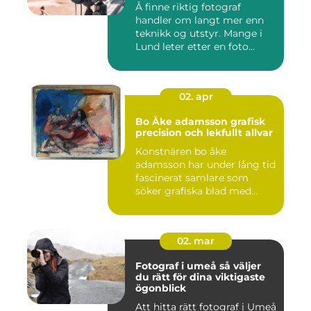
Å finne riktig fotograf
handler om langt mer enn
teknikk og utstyr. Mange i
Lund leter etter en foto...
02. apr
Bo Åke adamsson grafisk
precision och lekfullt allvar
Konstnären bo åke
adamsson har under lång tid
fascinerat samlare som
söker grafiska blad med
både te...
02. mar
Fotograf i umeå så väljer
du rätt för dina viktigaste
ögonblick
Att hitta rätt fotograf i Umeå