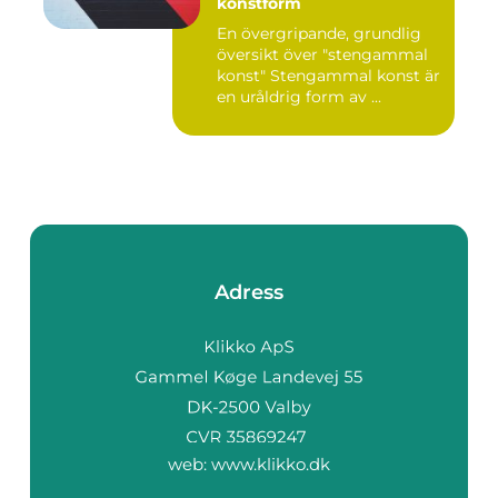
konstform
En övergripande, grundlig
översikt över "stengammal
konst" Stengammal konst är
en uråldrig form av ...
Adress
web:
www.klikko.dk