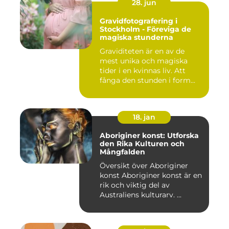
28. jun
Gravidfotografering i
Stockholm - Föreviga de
magiska stunderna
Graviditeten är en av de
mest unika och magiska
tider i en kvinnas liv. Att
fånga den stunden i form...
18. jan
Aboriginer konst: Utforska
den Rika Kulturen och
Mångfalden
Översikt över Aboriginer
konst Aboriginer konst är en
rik och viktig del av
Australiens kulturarv. ...