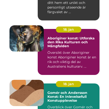
ditt hem ett unikt och
personligt utseende är
färgvalet av ...
18. jan
Aboriginer konst: Utforska
den Rika Kulturen och
Mångfalden
Översikt över Aboriginer
konst Aboriginer konst är en
rik och viktig del av
Australiens kulturarv. ...
18. jan
Gomér och Andersson
Konst: En Inlevelsefull
Konstupplevelse
Överblick över Gomér och