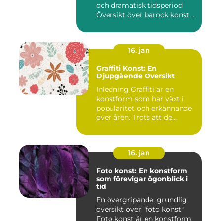
och dramatisk tidsperiod
Översikt över barock konst ...
16. jan
Graffiti Konst: En
Djupgående Översikt
Inledning Graffiti är en
konstform som har växt i
popularitet och erkännande
över åren. Trots att de...
16. jan
Foto konst: En konstform
som förevigar ögonblick i
tid
En övergripande, grundlig
översikt över "foto konst"
Foto konst är en konstform