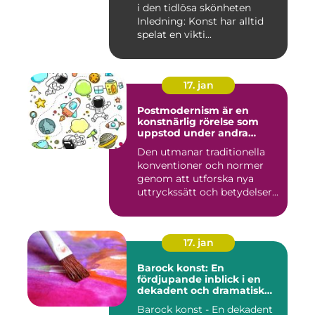
i den tidlösa skönheten
Inledning: Konst har alltid
spelat en vikti...
17. jan
Postmodernism är en
konstnärlig rörelse som
uppstod under andra
hälften av 1900-talet och
Den utmanar traditionella
fortsätter att påverka
konventioner och normer
samtida konstvärlden
genom att utforska nya
uttryckssätt och betydelser...
17. jan
Barock konst: En
fördjupande inblick i en
dekadent och dramatisk
period
Barock konst - En dekadent