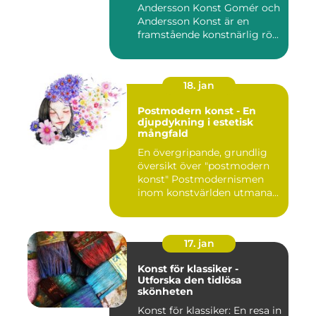
Andersson Konst Gomér och
Andersson Konst är en
framstående konstnärlig rö...
18. jan
Postmodern konst - En
djupdykning i estetisk
mångfald
En övergripande, grundlig
översikt över "postmodern
konst" Postmodernismen
inom konstvärlden utmana...
17. jan
Konst för klassiker -
Utforska den tidlösa
skönheten
Konst för klassiker: En resa in