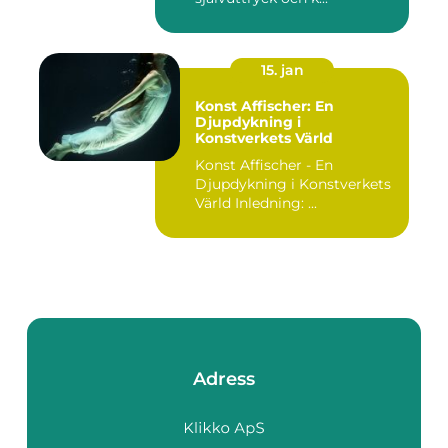
15. jan
Konst Affischer: En
Djupdykning i
Konstverkets Värld
Konst Affischer - En
Djupdykning i Konstverkets
Värld Inledning: ...
Adress