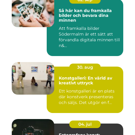
Så här kan du framkalla
bilder och bevara dina
minnen
Att framkalla bilder
Södermalm är ett sätt att
förvandla digitala minnen till
n&...
30. aug
Konstgalleri: En värld av
kreativt uttryck
Ett konstgalleri är en plats
där konstverk presenteras
och säljs. Det utgör en f...
04. jul