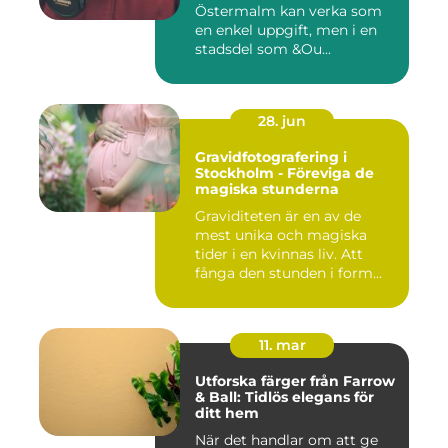
Östermalm kan verka som
en enkel uppgift, men i en
stadsdel som &Ou...
28. jun
Gravidfotografering i
Stockholm - Föreviga de
magiska stunderna
Graviditeten är en av de
mest unika och magiska
tider i en kvinnas liv. Att
fånga den stunden i form...
11. mar
Utforska färger från Farrow
& Ball: Tidlös elegans för
ditt hem
När det handlar om att ge