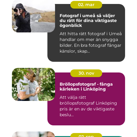
02. mar
Fotograf i umeå så väljer
du rätt för dina viktigaste
ögonblick
Att hitta rätt fotograf i Umeå
handlar om mer än snygga
bilder. En bra fotograf fångar
känslor, skap...
30. nov
Bröllopsfotograf - fånga
kärleken i Linköping
Att välja rätt
bröllopsfotograf Linköping
pris är en av de viktigaste
beslu...
02. sep