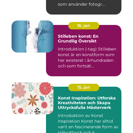
som använder fotogr...
16. jan
Stilleben konst: En
Grundlig Översikt
Introduktion (-tag) Stilleben
konst är en konstform som
har existerat i århundraden
och som fortsät...
15. jan
Konst Inspiration: Utforska
Kreativiteten och Skapa
Uttrycksfulla Mästerverk
Introduktion av Konst
Inspiration Konst har alltid
varit en fascinerande form av
självuttryck och k...