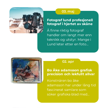
03. maj
Fotograf lund profesjonell
fotograf i hjertet av skåne
Å finne riktig fotograf
handler om langt mer enn
teknikk og utstyr. Mange i
Lund leter etter en foto...
02. apr
Bo Åke adamsson grafisk
precision och lekfullt allvar
Konstnären bo åke
adamsson har under lång tid
fascinerat samlare som
söker grafiska blad med
både te...