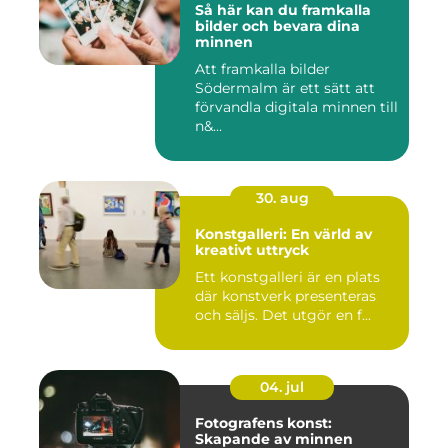
Så här kan du framkalla
bilder och bevara dina
minnen
Att framkalla bilder
Södermalm är ett sätt att
förvandla digitala minnen till
n&...
30. aug
Konstgalleri: En värld av
kreativt uttryck
Ett konstgalleri är en plats
där konstverk presenteras
och säljs. Det utgör en f...
04. jul
Fotografens konst:
Skapande av minnen