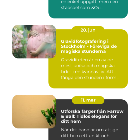
en enkel uppgift, men i en
stadsdel som &Ou...
28. jun
Gravidfotografering i
Stockholm - Föreviga de
magiska stunderna
Graviditeten är en av de
mest unika och magiska
tider i en kvinnas liv. Att
fånga den stunden i form...
11. mar
Utforska färger från Farrow
& Ball: Tidlös elegans för
ditt hem
När det handlar om att ge
ditt hem ett unikt och