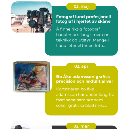
03. maj
Fotograf lund profesjonell
fotograf i hjertet av skåne
Å finne riktig fotograf
handler om langt mer enn
teknikk og utstyr. Mange i
Lund leter etter en foto...
02. apr
Bo Åke adamsson grafisk
precision och lekfullt allvar
Konstnären bo åke
adamsson har under lång tid
fascinerat samlare som
söker grafiska blad med
både te...
02. mar