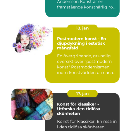
Andersson Konst är en
framstående konstnärlig rö...
18. jan
Postmodern konst - En
djupdykning i estetisk
mångfald
En övergripande, grundlig
översikt över "postmodern
konst" Postmodernismen
inom konstvärlden utmana...
17. jan
Konst för klassiker -
Utforska den tidlösa
skönheten
Konst för klassiker: En resa in
i den tidlösa skönheten