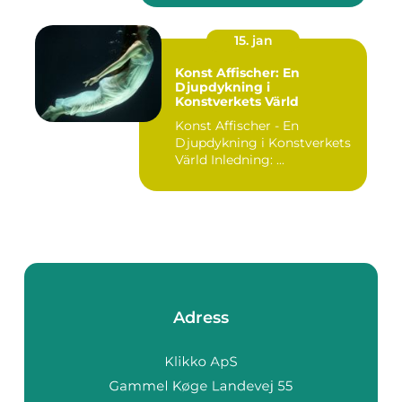
15. jan
Konst Affischer: En
Djupdykning i
Konstverkets Värld
Konst Affischer - En
Djupdykning i Konstverkets
Värld Inledning: ...
Adress