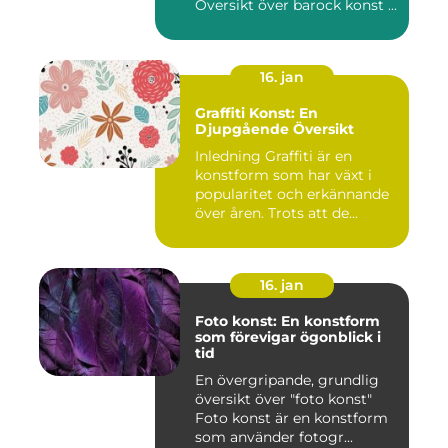
Översikt över barock konst ...
16. jan
Graffiti Konst: En
Djupgående Översikt
Inledning Graffiti är en
konstform som har växt i
popularitet och erkännande
över åren. Trots att de...
16. jan
Foto konst: En konstform
som förevigar ögonblick i
tid
En övergripande, grundlig
översikt över "foto konst"
Foto konst är en konstform
som använder fotogr...