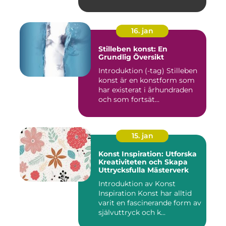
16. jan
Stilleben konst: En
Grundlig Översikt
Introduktion (-tag) Stilleben
konst är en konstform som
har existerat i århundraden
och som fortsät...
15. jan
Konst Inspiration: Utforska
Kreativiteten och Skapa
Uttrycksfulla Mästerverk
Introduktion av Konst
Inspiration Konst har alltid
varit en fascinerande form av
självuttryck och k...