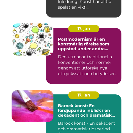
Inledning: Konst har alltid
spelat en vikti...
17. jan
Postmodernism är en
konstnärlig rörelse som
uppstod under andra
hälften av 1900-talet och
Den utmanar traditionella
fortsätter att påverka
konventioner och normer
samtida konstvärlden
genom att utforska nya
uttryckssätt och betydelser...
17. jan
Barock konst: En
fördjupande inblick i en
dekadent och dramatisk
period
Barock konst - En dekadent
och dramatisk tidsperiod