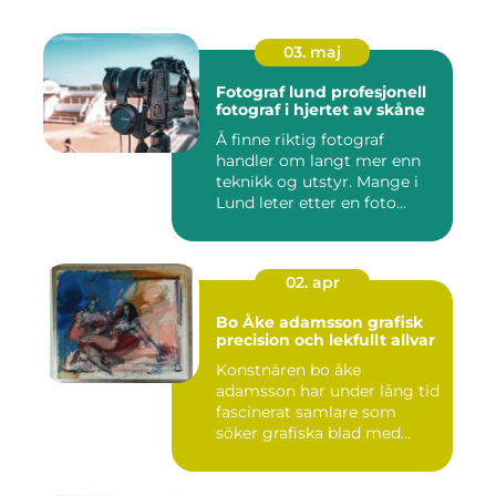
03. maj
Fotograf lund profesjonell
fotograf i hjertet av skåne
Å finne riktig fotograf
handler om langt mer enn
teknikk og utstyr. Mange i
Lund leter etter en foto...
02. apr
Bo Åke adamsson grafisk
precision och lekfullt allvar
Konstnären bo åke
adamsson har under lång tid
fascinerat samlare som
söker grafiska blad med
både te...