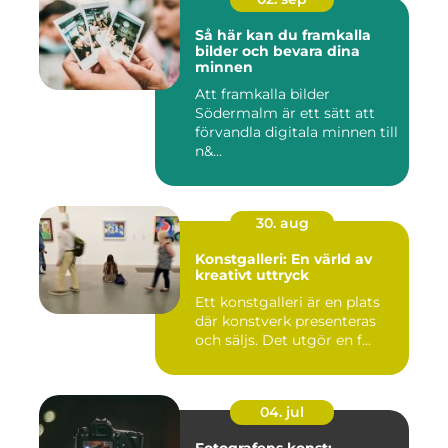
Så här kan du framkalla
bilder och bevara dina
minnen
Att framkalla bilder
Södermalm är ett sätt att
förvandla digitala minnen till
n&...
30. aug
Konstgalleri: En värld av
kreativt uttryck
Ett konstgalleri är en plats
där konstverk presenteras
och säljs. Det utgör en f...
04. jul