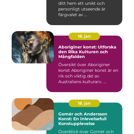
ditt hem ett unikt och
personligt utseende är
färgvalet av ...
18. jan
Aboriginer konst: Utforska
den Rika Kulturen och
Mångfalden
Översikt över Aboriginer
konst Aboriginer konst är en
rik och viktig del av
Australiens kulturarv. ...
18. jan
Gomér och Andersson
Konst: En Inlevelsefull
Konstupplevelse
Överblick över Gomér och