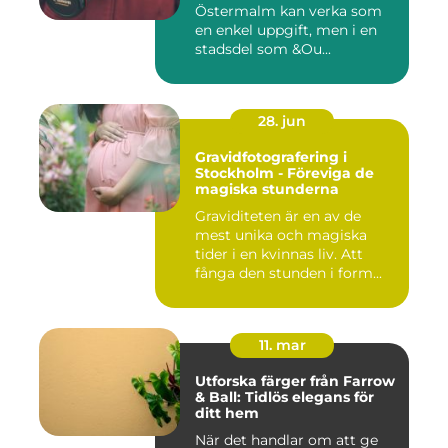
Östermalm kan verka som
en enkel uppgift, men i en
stadsdel som &Ou...
28. jun
Gravidfotografering i
Stockholm - Föreviga de
magiska stunderna
Graviditeten är en av de
mest unika och magiska
tider i en kvinnas liv. Att
fånga den stunden i form...
11. mar
Utforska färger från Farrow
& Ball: Tidlös elegans för
ditt hem
När det handlar om att ge