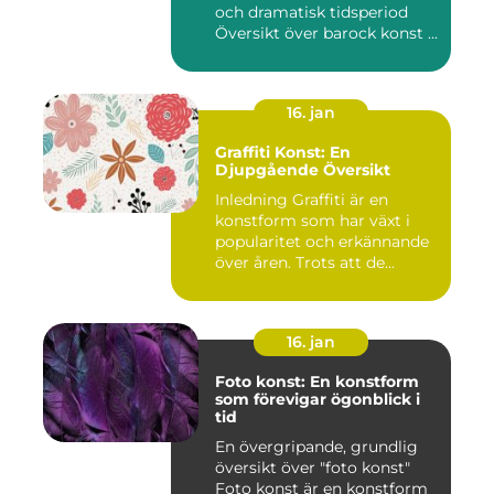
och dramatisk tidsperiod
Översikt över barock konst ...
16. jan
Graffiti Konst: En
Djupgående Översikt
Inledning Graffiti är en
konstform som har växt i
popularitet och erkännande
över åren. Trots att de...
16. jan
Foto konst: En konstform
som förevigar ögonblick i
tid
En övergripande, grundlig
översikt över "foto konst"
Foto konst är en konstform