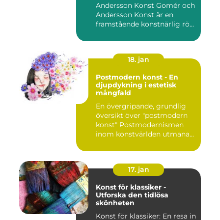
Andersson Konst Gomér och
Andersson Konst är en
framstående konstnärlig rö...
18. jan
Postmodern konst - En
djupdykning i estetisk
mångfald
En övergripande, grundlig
översikt över "postmodern
konst" Postmodernismen
inom konstvärlden utmana...
17. jan
Konst för klassiker -
Utforska den tidlösa
skönheten
Konst för klassiker: En resa in