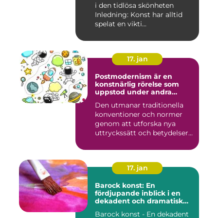
i den tidlösa skönheten
Inledning: Konst har alltid
spelat en vikti...
17. jan
Postmodernism är en
konstnärlig rörelse som
uppstod under andra
hälften av 1900-talet och
Den utmanar traditionella
fortsätter att påverka
konventioner och normer
samtida konstvärlden
genom att utforska nya
uttryckssätt och betydelser...
17. jan
Barock konst: En
fördjupande inblick i en
dekadent och dramatisk
period
Barock konst - En dekadent