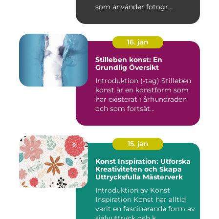
som använder fotogr...
16. jan
Stilleben konst: En
Grundlig Översikt
Introduktion (-tag) Stilleben
konst är en konstform som
har existerat i århundraden
och som fortsät...
15. jan
Konst Inspiration: Utforska
Kreativiteten och Skapa
Uttrycksfulla Mästerverk
Introduktion av Konst
Inspiration Konst har alltid
varit en fascinerande form av
självuttryck och k...