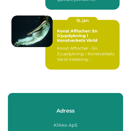
15. jan
Konst Affischer: En
Djupdykning i
Konstverkets Värld
Konst Affischer - En
Djupdykning i Konstverkets
Värld Inledning: ...
Adress