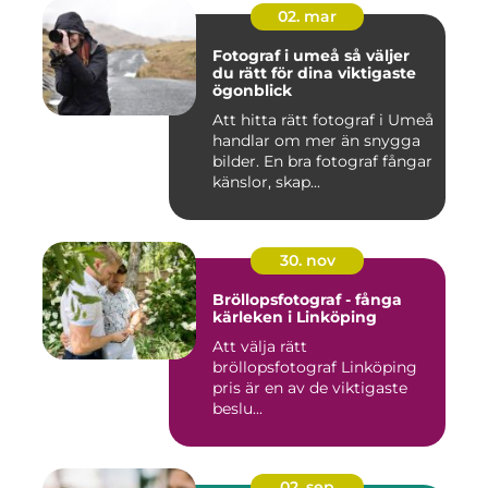
02. mar
Fotograf i umeå så väljer
du rätt för dina viktigaste
ögonblick
Att hitta rätt fotograf i Umeå
handlar om mer än snygga
bilder. En bra fotograf fångar
känslor, skap...
30. nov
Bröllopsfotograf - fånga
kärleken i Linköping
Att välja rätt
bröllopsfotograf Linköping
pris är en av de viktigaste
beslu...
02. sep