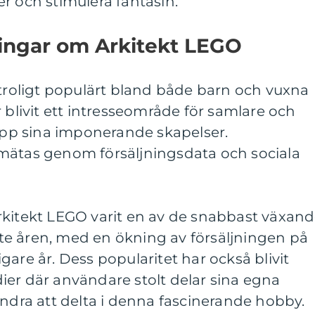
r och stimulera fantasin.
ningar om Arkitekt LEGO
otroligt populärt bland både barn och vuxna
 blivit ett intresseområde för samlare och
 upp sina imponerande skapelser.
mätas genom försäljningsdata och sociala
rkitekt LEGO varit en av de snabbast växan
e åren, med en ökning av försäljningen på
are år. Dess popularitet har också blivit
ier där användare stolt delar sina egna
andra att delta i denna fascinerande hobby.