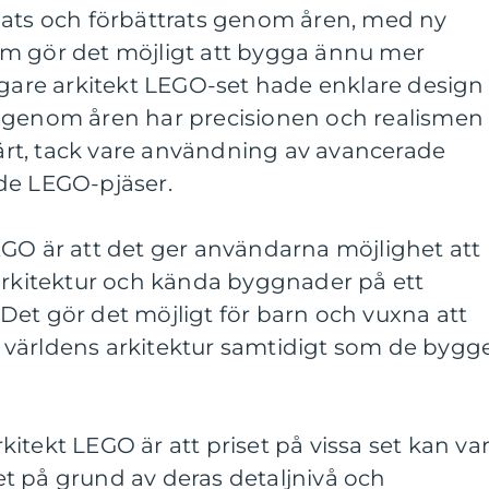
lats och förbättrats genom åren, med ny
m gör det möjligt att bygga ännu mer
igare arkitekt LEGO-set hade enklare design
 genom åren har precisionen och realismen 
rt, tack vare användning av avancerade
de LEGO-pjäser.
EGO är att det ger användarna möjlighet att
 arkitektur och kända byggnader på ett
t. Det gör det möjligt för barn och vuxna att
världens arkitektur samtidigt som de bygg
itekt LEGO är att priset på vissa set kan va
t på grund av deras detaljnivå och