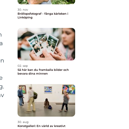
30. nov
Bröllopsfotograf - fånga kärleken i
Linköping
n
ga
en
02. sep
Så här kan du framkalla bilder och
bevara dina minnen
e
g.
av
30. aug
Konstgalleri: En värld av kreativt