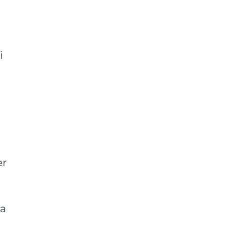
i
er
ra