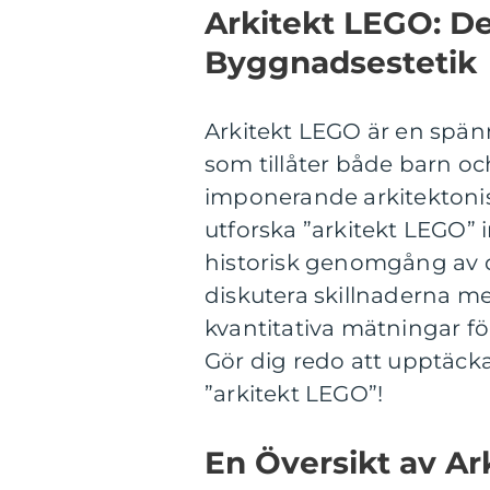
Arkitekt LEGO: D
Byggnadsestetik
Arkitekt LEGO är en spä
som tillåter både barn oc
imponerande arkitektonis
utforska ”arkitekt LEGO” 
historisk genomgång av d
diskutera skillnaderna me
kvantitativa mätningar fö
Gör dig redo att upptäck
”arkitekt LEGO”!
En Översikt av Ar