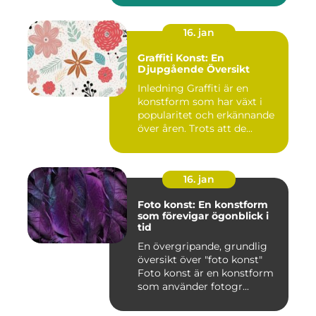
16. jan
Graffiti Konst: En
Djupgående Översikt
Inledning Graffiti är en
konstform som har växt i
popularitet och erkännande
över åren. Trots att de...
16. jan
Foto konst: En konstform
som förevigar ögonblick i
tid
En övergripande, grundlig
översikt över "foto konst"
Foto konst är en konstform
som använder fotogr...