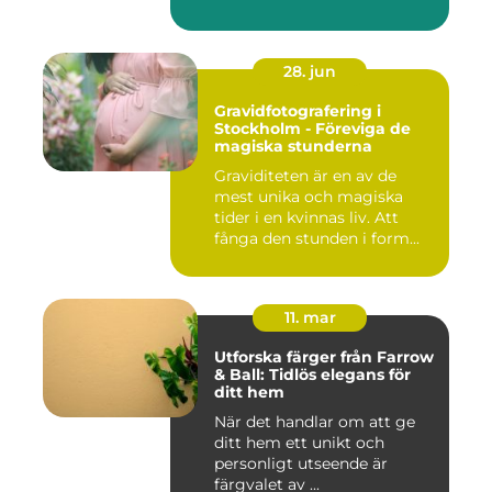
28. jun
Gravidfotografering i
Stockholm - Föreviga de
magiska stunderna
Graviditeten är en av de
mest unika och magiska
tider i en kvinnas liv. Att
fånga den stunden i form...
11. mar
Utforska färger från Farrow
& Ball: Tidlös elegans för
ditt hem
När det handlar om att ge
ditt hem ett unikt och
personligt utseende är
färgvalet av ...