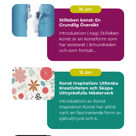
16. jan
Stilleben konst: En
Grundlig Översikt
Introduktion (-tag) Stilleben
konst är en konstform som
har existerat i århundraden
och som fortsät...
15. jan
Konst Inspiration: Utforska
Kreativiteten och Skapa
Uttrycksfulla Mästerverk
Introduktion av Konst
Inspiration Konst har alltid
varit en fascinerande form av
självuttryck och k...