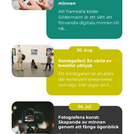
minnen
Att framkalla bilder
Södermalm är ett sätt att
förvandla digitala minnen till
n&...
30. aug
Konstgalleri: En värld av
kreativt uttryck
Ett konstgalleri är en plats
där konstverk presenteras
och säljs. Det utgör en f...
04. jul
Fotografens konst:
Skapande av minnen
genom att fånga ögonblick