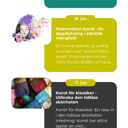
18. jan
Postmodern konst - En
djupdykning i estetisk
mångfald
En övergripande, grundlig
översikt över "postmodern
konst" Postmodernismen
inom konstvärlden utmana...
17. jan
Konst för klassiker -
Utforska den tidlösa
skönheten
Konst för klassiker: En resa in
i den tidlösa skönheten
Inledning: Konst har alltid
spelat en vikti...