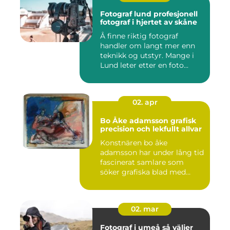
Fotograf lund profesjonell
fotograf i hjertet av skåne
Å finne riktig fotograf
handler om langt mer enn
teknikk og utstyr. Mange i
Lund leter etter en foto...
02. apr
Bo Åke adamsson grafisk
precision och lekfullt allvar
Konstnären bo åke
adamsson har under lång tid
fascinerat samlare som
söker grafiska blad med
både te...
02. mar
Fotograf i umeå så väljer