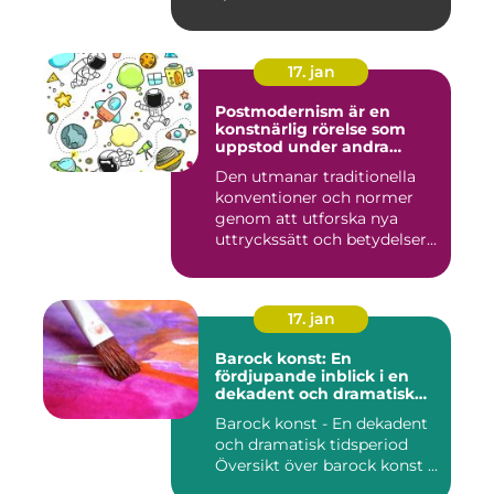
17. jan
Postmodernism är en
konstnärlig rörelse som
uppstod under andra
hälften av 1900-talet och
Den utmanar traditionella
fortsätter att påverka
konventioner och normer
samtida konstvärlden
genom att utforska nya
uttryckssätt och betydelser...
17. jan
Barock konst: En
fördjupande inblick i en
dekadent och dramatisk
period
Barock konst - En dekadent
och dramatisk tidsperiod
Översikt över barock konst ...