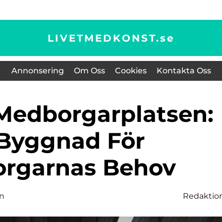
LIVETMEDKONST.
se
Annonsering
Om Oss
Cookies
Kontakta Oss
Byggnad För
rgarnas Behov
on
Redaktio