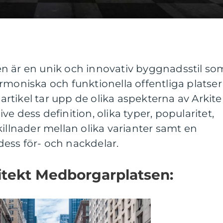
n är en unik och innovativ byggnadsstil so
rmoniska och funktionella offentliga platser
tikel tar upp de olika aspekterna av Arkite
e dess definition, olika typer, popularitet,
killnader mellan olika varianter samt en
ess för- och nackdelar.
itekt Medborgarplatsen: