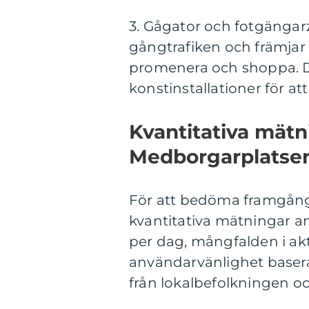
3. Gågator och fotgängarz
gångtrafiken och främjar 
promenera och shoppa. D
konstinstallationer för at
Kvantitativa mätn
Medborgarplatsen
För att bedöma framgång
kvantitativa mätningar a
per dag, mångfalden i ak
användarvänlighet basera
från lokalbefolkningen o