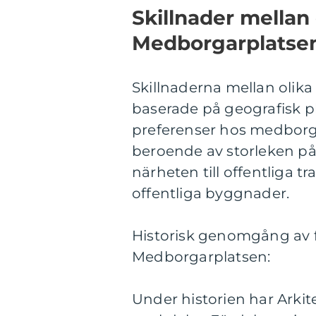
Skillnader mellan 
Medborgarplatsen
Skillnaderna mellan olik
baserade på geografisk pl
preferenser hos medborga
beroende av storleken p
närheten till offentliga 
offentliga byggnader.
Historisk genomgång av f
Medborgarplatsen:
Under historien har Arki