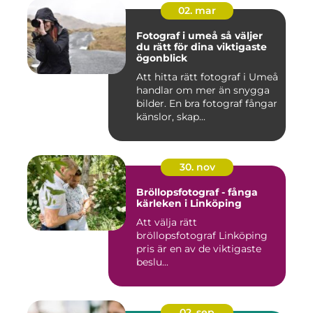
02. mar
Fotograf i umeå så väljer
du rätt för dina viktigaste
ögonblick
Att hitta rätt fotograf i Umeå
handlar om mer än snygga
bilder. En bra fotograf fångar
känslor, skap...
30. nov
Bröllopsfotograf - fånga
kärleken i Linköping
Att välja rätt
bröllopsfotograf Linköping
pris är en av de viktigaste
beslu...
02. sep