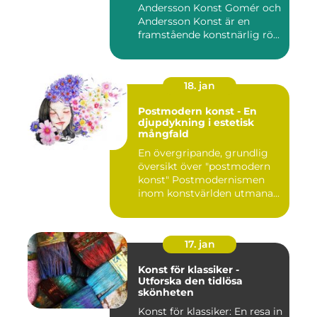
Andersson Konst Gomér och
Andersson Konst är en
framstående konstnärlig rö...
18. jan
Postmodern konst - En
djupdykning i estetisk
mångfald
En övergripande, grundlig
översikt över "postmodern
konst" Postmodernismen
inom konstvärlden utmana...
17. jan
Konst för klassiker -
Utforska den tidlösa
skönheten
Konst för klassiker: En resa in