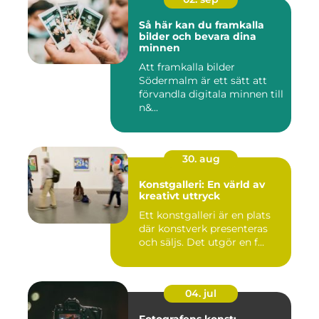
Så här kan du framkalla
bilder och bevara dina
minnen
Att framkalla bilder
Södermalm är ett sätt att
förvandla digitala minnen till
n&...
30. aug
Konstgalleri: En värld av
kreativt uttryck
Ett konstgalleri är en plats
där konstverk presenteras
och säljs. Det utgör en f...
04. jul