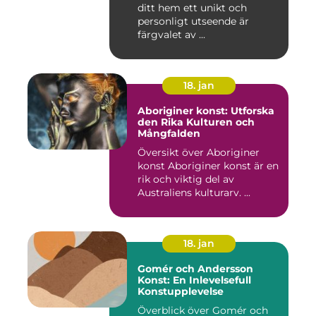
ditt hem ett unikt och
personligt utseende är
färgvalet av ...
18. jan
Aboriginer konst: Utforska
den Rika Kulturen och
Mångfalden
Översikt över Aboriginer
konst Aboriginer konst är en
rik och viktig del av
Australiens kulturarv. ...
18. jan
Gomér och Andersson
Konst: En Inlevelsefull
Konstupplevelse
Överblick över Gomér och