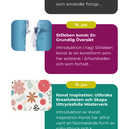
som använder fotogr...
16. jan
Stilleben konst: En
Grundlig Översikt
Introduktion (-tag) Stilleben
konst är en konstform som
har existerat i århundraden
och som fortsät...
15. jan
Konst Inspiration: Utforska
Kreativiteten och Skapa
Uttrycksfulla Mästerverk
Introduktion av Konst
Inspiration Konst har alltid
varit en fascinerande form av
självuttryck och k...