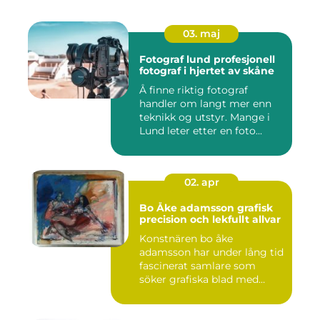
03. maj
Fotograf lund profesjonell
fotograf i hjertet av skåne
Å finne riktig fotograf
handler om langt mer enn
teknikk og utstyr. Mange i
Lund leter etter en foto...
02. apr
Bo Åke adamsson grafisk
precision och lekfullt allvar
Konstnären bo åke
adamsson har under lång tid
fascinerat samlare som
söker grafiska blad med
både te...