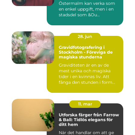
Östermalm kan verka som
en enkel uppgift, men i en
stadsdel som &Ou...
28. jun
Gravidfotografering i
Stockholm - Föreviga de
magiska stunderna
Graviditeten är en av de
mest unika och magiska
tider i en kvinnas liv. Att
fånga den stunden i form...
11. mar
Utforska färger från Farrow
& Ball: Tidlös elegans för
ditt hem
När det handlar om att ge