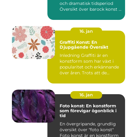
och dramatisk tidsperiod
Översikt över barock konst ...
16. jan
Graffiti Konst: En
Djupgående Översikt
Inledning Graffiti är en
konstform som har växt i
popularitet och erkännande
över åren. Trots att de...
16. jan
Foto konst: En konstform
som förevigar ögonblick i
tid
En övergripande, grundlig
översikt över "foto konst"
Foto konst är en konstform