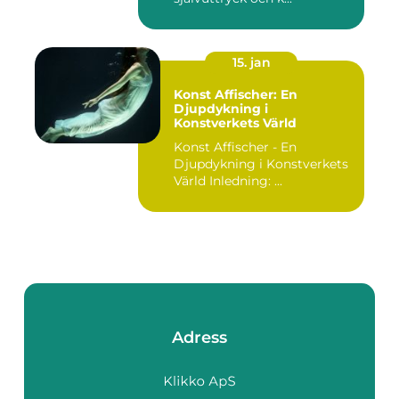
15. jan
Konst Affischer: En
Djupdykning i
Konstverkets Värld
Konst Affischer - En
Djupdykning i Konstverkets
Värld Inledning: ...
Adress