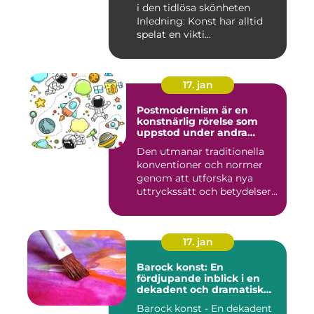
i den tidlösa skönheten
Inledning: Konst har alltid
spelat en vikti...
17. jan
Postmodernism är en
konstnärlig rörelse som
uppstod under andra
hälften av 1900-talet och
Den utmanar traditionella
fortsätter att påverka
konventioner och normer
samtida konstvärlden
genom att utforska nya
uttryckssätt och betydelser...
17. jan
Barock konst: En
fördjupande inblick i en
dekadent och dramatisk
period
Barock konst - En dekadent