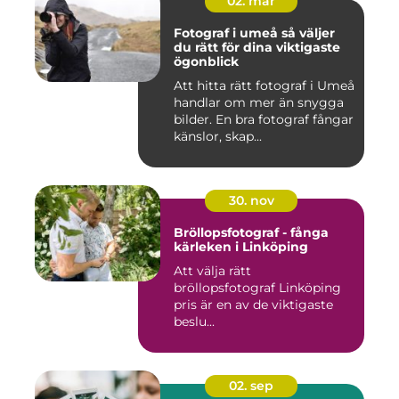
02. mar
Fotograf i umeå så väljer
du rätt för dina viktigaste
ögonblick
Att hitta rätt fotograf i Umeå
handlar om mer än snygga
bilder. En bra fotograf fångar
känslor, skap...
30. nov
Bröllopsfotograf - fånga
kärleken i Linköping
Att välja rätt
bröllopsfotograf Linköping
pris är en av de viktigaste
beslu...
02. sep