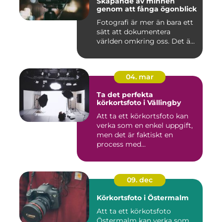
Skapande av minnen
genom att fånga ögonblick
Fotografi är mer än bara ett
sätt att dokumentera
världen omkring oss. Det ä...
04. mar
Ta det perfekta
körkortsfoto i Vällingby
Att ta ett körkortsfoto kan
verka som en enkel uppgift,
men det är faktiskt en
process med...
09. dec
Körkortsfoto i Östermalm
Att ta ett körkotsfoto
Östermalm kan verka som