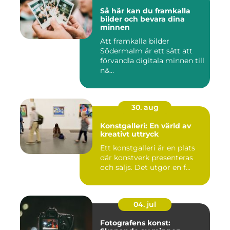
Så här kan du framkalla
bilder och bevara dina
minnen
Att framkalla bilder
Södermalm är ett sätt att
förvandla digitala minnen till
n&...
30. aug
Konstgalleri: En värld av
kreativt uttryck
Ett konstgalleri är en plats
där konstverk presenteras
och säljs. Det utgör en f...
04. jul
Fotografens konst: