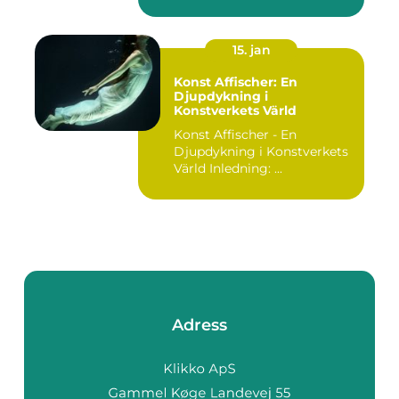
15. jan
Konst Affischer: En
Djupdykning i
Konstverkets Värld
Konst Affischer - En
Djupdykning i Konstverkets
Värld Inledning: ...
Adress