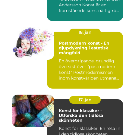
Andersson Konst är en
framstående konstnärlig rö...
18. jan
Postmodern konst - En
djupdykning i estetisk
mångfald
En övergripande, grundlig
översikt över "postmodern
konst" Postmodernismen
inom konstvärlden utmana...
17. jan
Konst för klassiker -
Utforska den tidlösa
skönheten
Konst för klassiker: En resa in
i den tidlösa skönheten