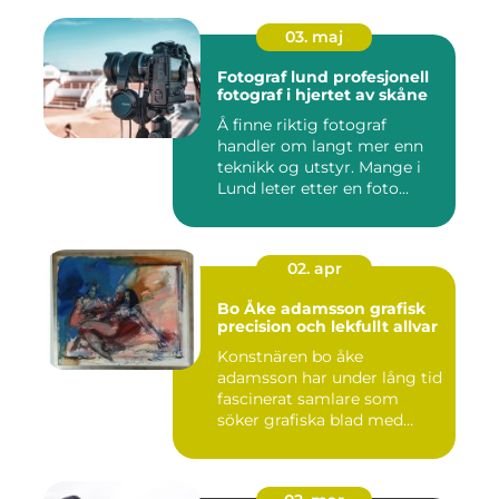
03. maj
Fotograf lund profesjonell
fotograf i hjertet av skåne
Å finne riktig fotograf
handler om langt mer enn
teknikk og utstyr. Mange i
Lund leter etter en foto...
02. apr
Bo Åke adamsson grafisk
precision och lekfullt allvar
Konstnären bo åke
adamsson har under lång tid
fascinerat samlare som
söker grafiska blad med
både te...