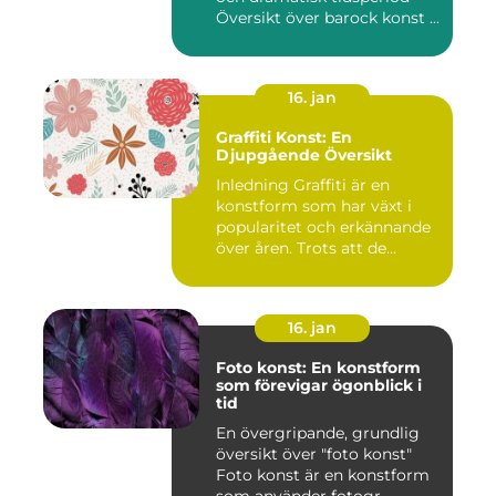
Översikt över barock konst ...
16. jan
Graffiti Konst: En
Djupgående Översikt
Inledning Graffiti är en
konstform som har växt i
popularitet och erkännande
över åren. Trots att de...
16. jan
Foto konst: En konstform
som förevigar ögonblick i
tid
En övergripande, grundlig
översikt över "foto konst"
Foto konst är en konstform