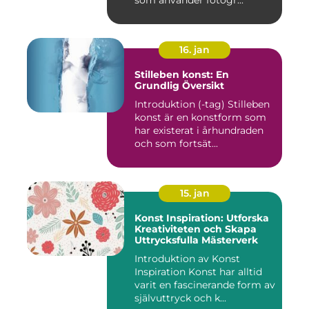
som använder fotogr...
16. jan
Stilleben konst: En
Grundlig Översikt
Introduktion (-tag) Stilleben
konst är en konstform som
har existerat i århundraden
och som fortsät...
15. jan
Konst Inspiration: Utforska
Kreativiteten och Skapa
Uttrycksfulla Mästerverk
Introduktion av Konst
Inspiration Konst har alltid
varit en fascinerande form av
självuttryck och k...