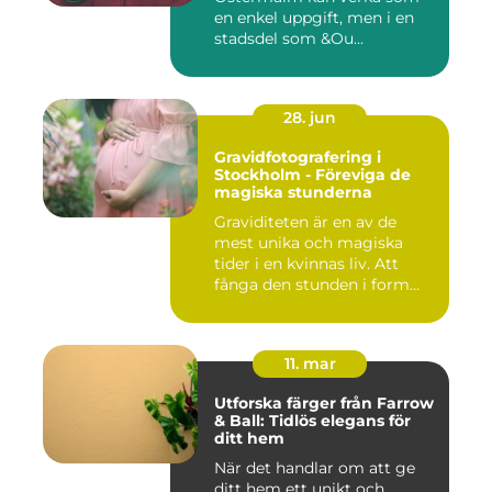
en enkel uppgift, men i en
stadsdel som &Ou...
28. jun
Gravidfotografering i
Stockholm - Föreviga de
magiska stunderna
Graviditeten är en av de
mest unika och magiska
tider i en kvinnas liv. Att
fånga den stunden i form...
11. mar
Utforska färger från Farrow
& Ball: Tidlös elegans för
ditt hem
När det handlar om att ge
ditt hem ett unikt och