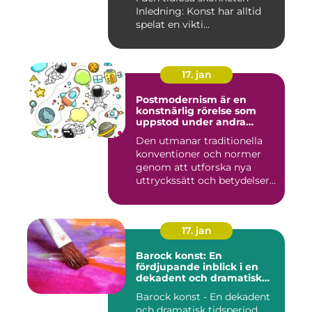
Inledning: Konst har alltid
spelat en vikti...
17. jan
Postmodernism är en
konstnärlig rörelse som
uppstod under andra
hälften av 1900-talet och
Den utmanar traditionella
fortsätter att påverka
konventioner och normer
samtida konstvärlden
genom att utforska nya
uttryckssätt och betydelser...
17. jan
Barock konst: En
fördjupande inblick i en
dekadent och dramatisk
period
Barock konst - En dekadent
och dramatisk tidsperiod