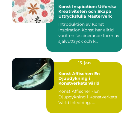
Konst Inspiration: Utforska
Kreativiteten och Skapa
Uttrycksfulla Mästerverk
Introduktion av Konst
Inspiration Konst har alltid
varit en fascinerande form av
självuttryck och k...
15. jan
Konst Affischer: En
Djupdykning i
Konstverkets Värld
Konst Affischer - En
Djupdykning i Konstverkets
Värld Inledning: ...