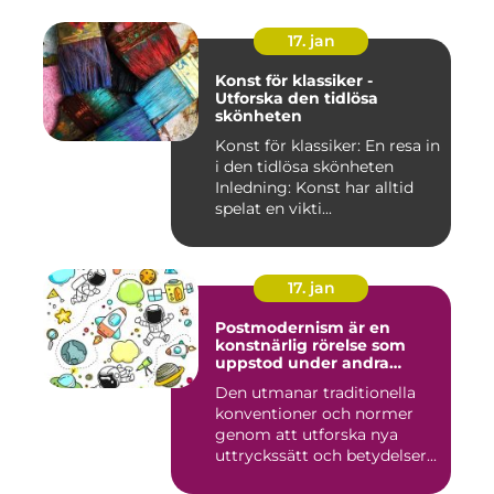
17. jan
Konst för klassiker -
Utforska den tidlösa
skönheten
Konst för klassiker: En resa in
i den tidlösa skönheten
Inledning: Konst har alltid
spelat en vikti...
17. jan
Postmodernism är en
konstnärlig rörelse som
uppstod under andra
hälften av 1900-talet och
Den utmanar traditionella
fortsätter att påverka
konventioner och normer
samtida konstvärlden
genom att utforska nya
uttryckssätt och betydelser...