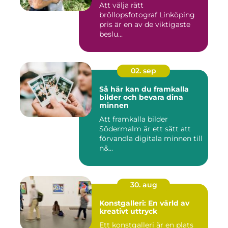
Att välja rätt
bröllopsfotograf Linköping
pris är en av de viktigaste
beslu...
02. sep
Så här kan du framkalla
bilder och bevara dina
minnen
Att framkalla bilder
Södermalm är ett sätt att
förvandla digitala minnen till
n&...
30. aug
Konstgalleri: En värld av
kreativt uttryck
Ett konstgalleri är en plats