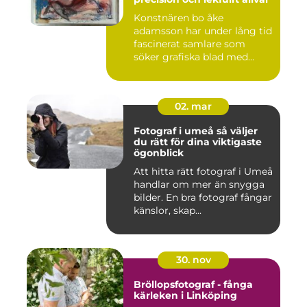
Konstnären bo åke
adamsson har under lång tid
fascinerat samlare som
söker grafiska blad med
både te...
02. mar
Fotograf i umeå så väljer
du rätt för dina viktigaste
ögonblick
Att hitta rätt fotograf i Umeå
handlar om mer än snygga
bilder. En bra fotograf fångar
känslor, skap...
30. nov
Bröllopsfotograf - fånga
kärleken i Linköping