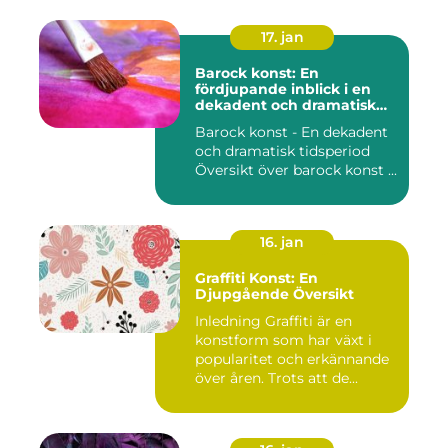
17. jan
Barock konst: En
fördjupande inblick i en
dekadent och dramatisk
period
Barock konst - En dekadent
och dramatisk tidsperiod
Översikt över barock konst ...
16. jan
Graffiti Konst: En
Djupgående Översikt
Inledning Graffiti är en
konstform som har växt i
popularitet och erkännande
över åren. Trots att de...