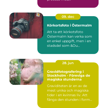
09. dec
Körkortsfoto i Östermalm
Att ta ett körkotsfoto
Östermalm kan verka som
en enkel uppgift, men i en
stadsdel som &Ou...
28. jun
Gravidfotografering i
Stockholm - Föreviga de
magiska stunderna
Graviditeten är en av de
mest unika och magiska
tider i en kvinnas liv. Att
fånga den stunden i form...