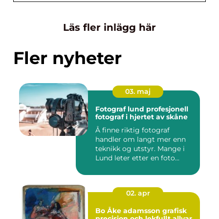
Läs fler inlägg här
Fler nyheter
03. maj
Fotograf lund profesjonell
fotograf i hjertet av skåne
Å finne riktig fotograf
handler om langt mer enn
teknikk og utstyr. Mange i
Lund leter etter en foto...
02. apr
Bo Åke adamsson grafisk
precision och lekfullt allvar