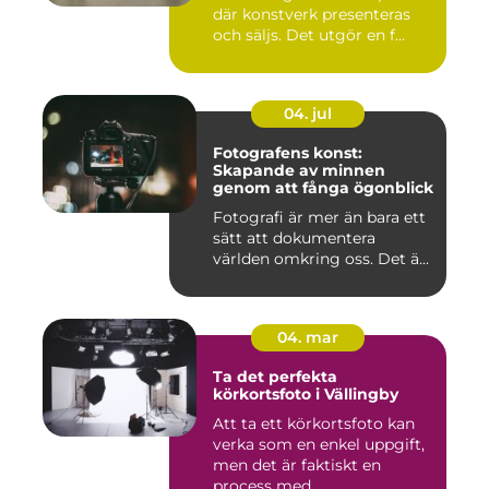
där konstverk presenteras
och säljs. Det utgör en f...
04. jul
Fotografens konst:
Skapande av minnen
genom att fånga ögonblick
Fotografi är mer än bara ett
sätt att dokumentera
världen omkring oss. Det ä...
04. mar
Ta det perfekta
körkortsfoto i Vällingby
Att ta ett körkortsfoto kan
verka som en enkel uppgift,
men det är faktiskt en
process med...