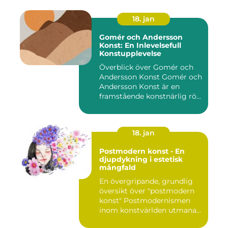
18. jan
Gomér och Andersson
Konst: En Inlevelsefull
Konstupplevelse
Överblick över Gomér och
Andersson Konst Gomér och
Andersson Konst är en
framstående konstnärlig rö...
18. jan
Postmodern konst - En
djupdykning i estetisk
mångfald
En övergripande, grundlig
översikt över "postmodern
konst" Postmodernismen
inom konstvärlden utmana...