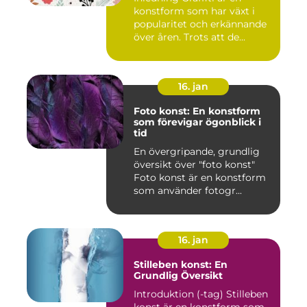
konstform som har växt i
popularitet och erkännande
över åren. Trots att de...
16. jan
Foto konst: En konstform
som förevigar ögonblick i
tid
En övergripande, grundlig
översikt över "foto konst"
Foto konst är en konstform
som använder fotogr...
16. jan
Stilleben konst: En
Grundlig Översikt
Introduktion (-tag) Stilleben
konst är en konstform som