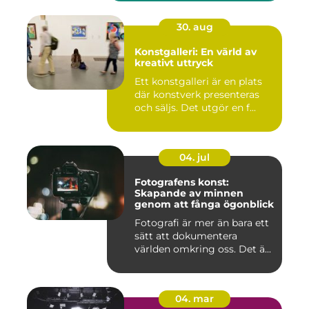
30. aug
Konstgalleri: En värld av
kreativt uttryck
Ett konstgalleri är en plats
där konstverk presenteras
och säljs. Det utgör en f...
04. jul
Fotografens konst:
Skapande av minnen
genom att fånga ögonblick
Fotografi är mer än bara ett
sätt att dokumentera
världen omkring oss. Det ä...
04. mar