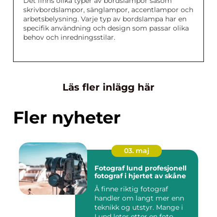
Det finns olika typer av bordslampor såsom
skrivbordslampor, sänglampor, accentlampor och
arbetsbelysning. Varje typ av bordslampa har en
specifik användning och design som passar olika
behov och inredningsstilar.
Läs fler inlägg här
Fler nyheter
03. maj
Fotograf lund profesjonell
fotograf i hjertet av skåne
Å finne riktig fotograf
handler om langt mer enn
teknikk og utstyr. Mange i
Lund leter etter en foto...