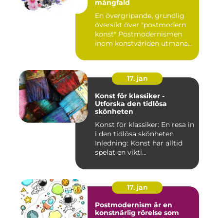
mångfald
En övergripande, grundlig
översikt över "postmodern
konst" Postmodernismen
inom konstvärlden utmana...
17. jan
Konst för klassiker -
Utforska den tidlösa
skönheten
Konst för klassiker: En resa in
i den tidlösa skönheten
Inledning: Konst har alltid
spelat en vikti...
17. jan
Postmodernism är en
konstnärlig rörelse som