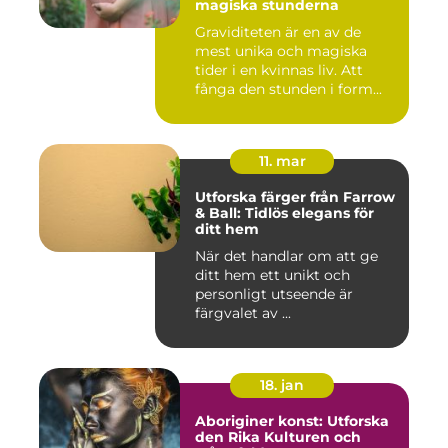
magiska stunderna
Graviditeten är en av de
mest unika och magiska
tider i en kvinnas liv. Att
fånga den stunden i form...
11. mar
Utforska färger från Farrow
& Ball: Tidlös elegans för
ditt hem
När det handlar om att ge
ditt hem ett unikt och
personligt utseende är
färgvalet av ...
18. jan
Aboriginer konst: Utforska
den Rika Kulturen och