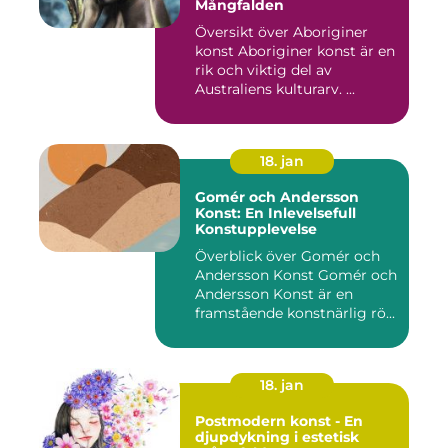
Mångfalden
Översikt över Aboriginer
konst Aboriginer konst är en
rik och viktig del av
Australiens kulturarv. ...
18. jan
Gomér och Andersson
Konst: En Inlevelsefull
Konstupplevelse
Överblick över Gomér och
Andersson Konst Gomér och
Andersson Konst är en
framstående konstnärlig rö...
18. jan
Postmodern konst - En
djupdykning i estetisk