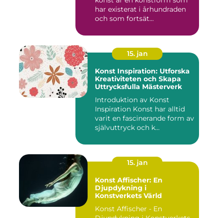
har existerat i århundraden
och som fortsät...
15. jan
Konst Inspiration: Utforska
Kreativiteten och Skapa
Uttrycksfulla Mästerverk
Introduktion av Konst
Inspiration Konst har alltid
varit en fascinerande form av
självuttryck och k...
15. jan
Konst Affischer: En
Djupdykning i
Konstverkets Värld
Konst Affischer - En
Djupdykning i Konstverkets