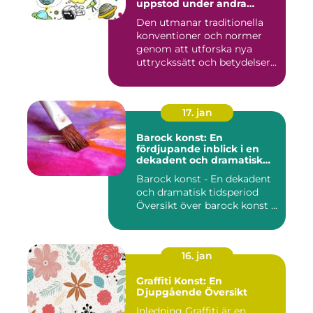
uppstod under andra
hälften av 1900-talet och
Den utmanar traditionella
fortsätter att påverka
konventioner och normer
samtida konstvärlden
genom att utforska nya
uttryckssätt och betydelser...
17. jan
Barock konst: En
fördjupande inblick i en
dekadent och dramatisk
period
Barock konst - En dekadent
och dramatisk tidsperiod
Översikt över barock konst ...
16. jan
Graffiti Konst: En
Djupgående Översikt
Inledning Graffiti är en