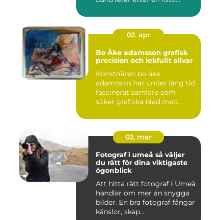
02. apr
Bo Åke adamsson grafisk
precision och lekfullt allvar
Konstnären bo åke
adamsson har under lång tid
fascinerat samlare som
söker grafiska blad med
både te...
02. mar
Fotograf i umeå så väljer
du rätt för dina viktigaste
ögonblick
Att hitta rätt fotograf i Umeå
handlar om mer än snygga
bilder. En bra fotograf fångar
känslor, skap...