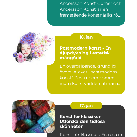
Andersson Konst Gomér och
Andersson Konst är en
framstående konstnärlig rö...
18. jan
Postmodern konst - En
djupdykning i estetisk
mångfald
En övergripande, grundlig
översikt över "postmodern
konst" Postmodernismen
inom konstvärlden utmana...
17. jan
Konst för klassiker -
Utforska den tidlösa
skönheten
Konst för klassiker: En resa in