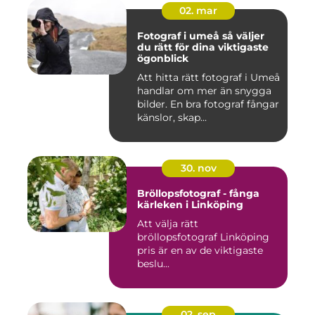
02. mar
Fotograf i umeå så väljer
du rätt för dina viktigaste
ögonblick
Att hitta rätt fotograf i Umeå
handlar om mer än snygga
bilder. En bra fotograf fångar
känslor, skap...
30. nov
Bröllopsfotograf - fånga
kärleken i Linköping
Att välja rätt
bröllopsfotograf Linköping
pris är en av de viktigaste
beslu...
02. sep