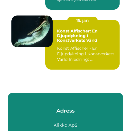
15. jan
Konst Affischer: En
Djupdykning i
Konstverkets Värld
Konst Affischer - En
Djupdykning i Konstverkets
Värld Inledning: ...
Adress