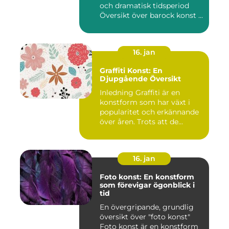
och dramatisk tidsperiod
Översikt över barock konst ...
16. jan
Graffiti Konst: En
Djupgående Översikt
Inledning Graffiti är en
konstform som har växt i
popularitet och erkännande
över åren. Trots att de...
16. jan
Foto konst: En konstform
som förevigar ögonblick i
tid
En övergripande, grundlig
översikt över "foto konst"
Foto konst är en konstform