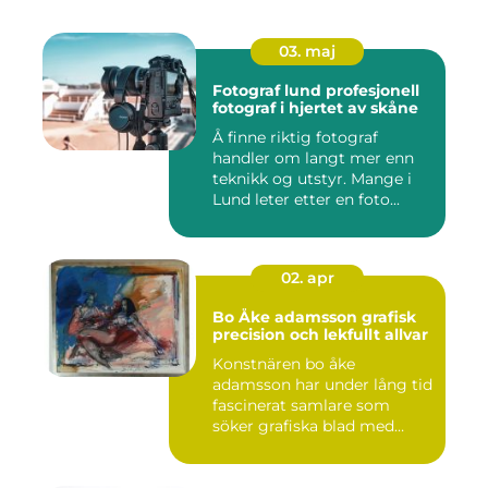
03. maj
Fotograf lund profesjonell
fotograf i hjertet av skåne
Å finne riktig fotograf
handler om langt mer enn
teknikk og utstyr. Mange i
Lund leter etter en foto...
02. apr
Bo Åke adamsson grafisk
precision och lekfullt allvar
Konstnären bo åke
adamsson har under lång tid
fascinerat samlare som
söker grafiska blad med
både te...