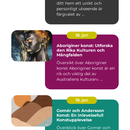
ditt hem ett unikt och
personligt utseende är
färgvalet av ...
18. jan
Aboriginer konst: Utforska
den Rika Kulturen och
Mångfalden
Översikt över Aboriginer
konst Aboriginer konst är en
rik och viktig del av
Australiens kulturarv. ...
18. jan
Gomér och Andersson
Konst: En Inlevelsefull
Konstupplevelse
Överblick över Gomér och