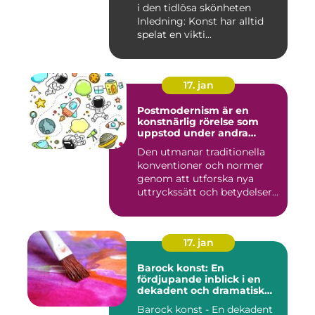
i den tidlösa skönheten
Inledning: Konst har alltid
spelat en vikti...
17. jan
Postmodernism är en
konstnärlig rörelse som
uppstod under andra
hälften av 1900-talet och
Den utmanar traditionella
fortsätter att påverka
konventioner och normer
samtida konstvärlden
genom att utforska nya
uttryckssätt och betydelser...
17. jan
Barock konst: En
fördjupande inblick i en
dekadent och dramatisk
period
Barock konst - En dekadent