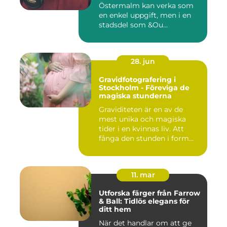
Östermalm kan verka som
en enkel uppgift, men i en
stadsdel som &Ou...
28. jun
Gravidfotografering i
Stockholm - Föreviga de
magiska stunderna
Graviditeten är en av de
mest unika och magiska
tider i en kvinnas liv. Att
fånga den stunden i form...
11. mar
Utforska färger från Farrow
& Ball: Tidlös elegans för
ditt hem
När det handlar om att ge