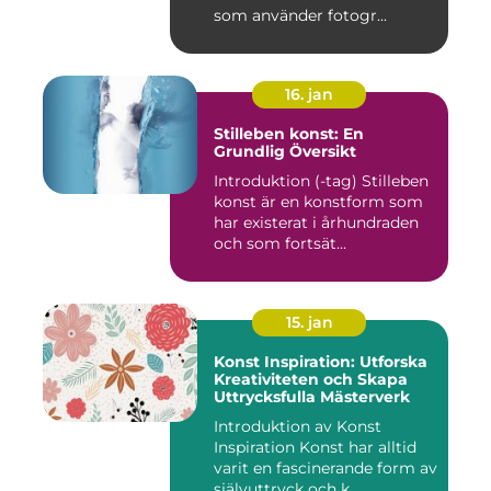
som använder fotogr...
16. jan
Stilleben konst: En
Grundlig Översikt
Introduktion (-tag) Stilleben
konst är en konstform som
har existerat i århundraden
och som fortsät...
15. jan
Konst Inspiration: Utforska
Kreativiteten och Skapa
Uttrycksfulla Mästerverk
Introduktion av Konst
Inspiration Konst har alltid
varit en fascinerande form av
självuttryck och k...