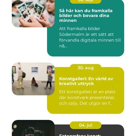
Så här kan du framkalla
bilder och bevara dina
minnen
Att framkalla bilder
Södermalm är ett sätt att
förvandla digitala minnen till
n&...
30. aug
Konstgalleri: En värld av
kreativt uttryck
Ett konstgalleri är en plats
där konstverk presenteras
och säljs. Det utgör en f...
04. jul