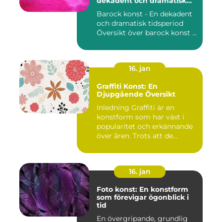
dekadent och dramatisk
period
Barock konst - En dekadent
och dramatisk tidsperiod
Översikt över barock konst ...
16. jan
Graffiti Konst: En
Djupgående Översikt
Inledning Graffiti är en
konstform som har växt i
popularitet och erkännande
över åren. Trots att de...
16. jan
Foto konst: En konstform
som förevigar ögonblick i
tid
En övergripande, grundlig