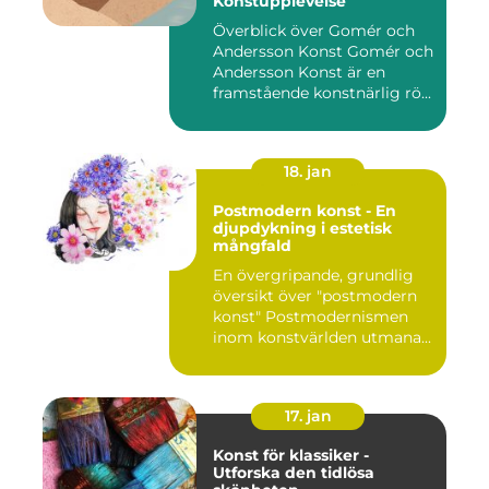
Konstupplevelse
Överblick över Gomér och
Andersson Konst Gomér och
Andersson Konst är en
framstående konstnärlig rö...
18. jan
Postmodern konst - En
djupdykning i estetisk
mångfald
En övergripande, grundlig
översikt över "postmodern
konst" Postmodernismen
inom konstvärlden utmana...
17. jan
Konst för klassiker -
Utforska den tidlösa