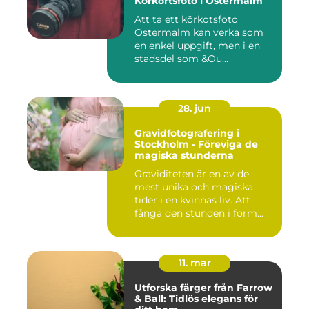
Körkortsfoto i Östermalm
Att ta ett körkotsfoto
Östermalm kan verka som
en enkel uppgift, men i en
stadsdel som &Ou...
28. jun
Gravidfotografering i
Stockholm - Föreviga de
magiska stunderna
Graviditeten är en av de
mest unika och magiska
tider i en kvinnas liv. Att
fånga den stunden i form...
11. mar
Utforska färger från Farrow
& Ball: Tidlös elegans för