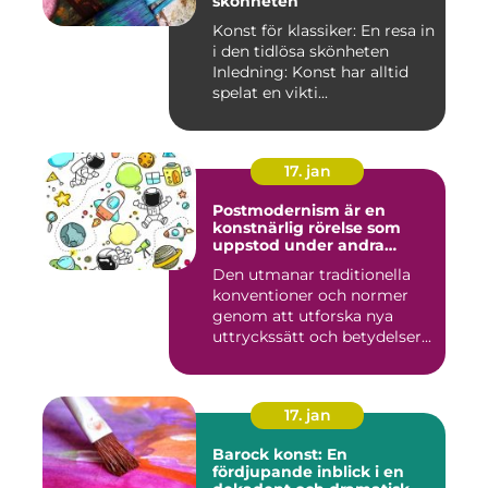
skönheten
Konst för klassiker: En resa in
i den tidlösa skönheten
Inledning: Konst har alltid
spelat en vikti...
17. jan
Postmodernism är en
konstnärlig rörelse som
uppstod under andra
hälften av 1900-talet och
Den utmanar traditionella
fortsätter att påverka
konventioner och normer
samtida konstvärlden
genom att utforska nya
uttryckssätt och betydelser...
17. jan
Barock konst: En
fördjupande inblick i en