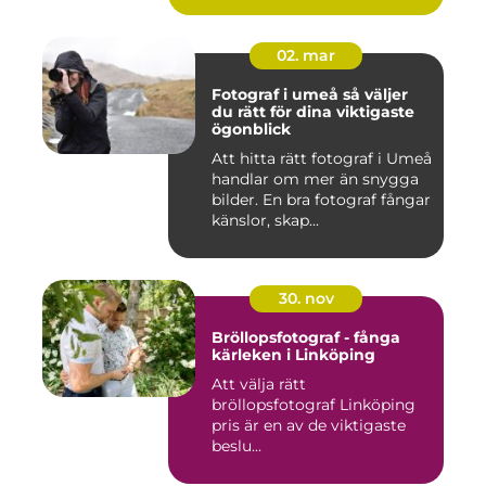
02. mar
Fotograf i umeå så väljer
du rätt för dina viktigaste
ögonblick
Att hitta rätt fotograf i Umeå
handlar om mer än snygga
bilder. En bra fotograf fångar
känslor, skap...
30. nov
Bröllopsfotograf - fånga
kärleken i Linköping
Att välja rätt
bröllopsfotograf Linköping
pris är en av de viktigaste
beslu...