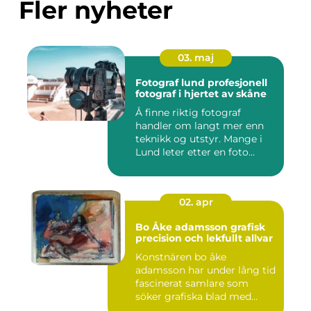
Fler nyheter
03. maj
Fotograf lund profesjonell
fotograf i hjertet av skåne
Å finne riktig fotograf
handler om langt mer enn
teknikk og utstyr. Mange i
Lund leter etter en foto...
02. apr
Bo Åke adamsson grafisk
precision och lekfullt allvar
Konstnären bo åke
adamsson har under lång tid
fascinerat samlare som
söker grafiska blad med
både te...