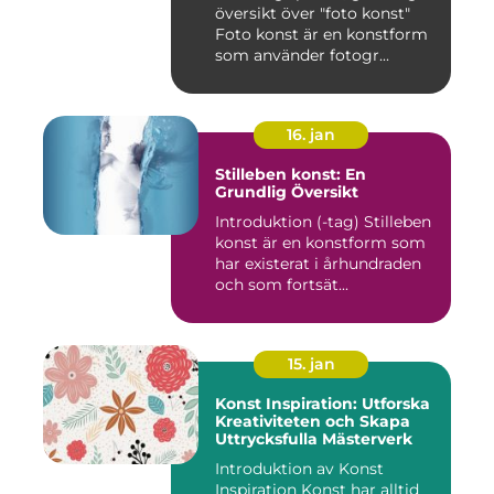
översikt över "foto konst"
Foto konst är en konstform
som använder fotogr...
16. jan
Stilleben konst: En
Grundlig Översikt
Introduktion (-tag) Stilleben
konst är en konstform som
har existerat i århundraden
och som fortsät...
15. jan
Konst Inspiration: Utforska
Kreativiteten och Skapa
Uttrycksfulla Mästerverk
Introduktion av Konst
Inspiration Konst har alltid