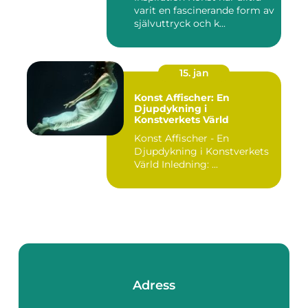
varit en fascinerande form av
självuttryck och k...
15. jan
Konst Affischer: En
Djupdykning i
Konstverkets Värld
Konst Affischer - En
Djupdykning i Konstverkets
Värld Inledning: ...
Adress