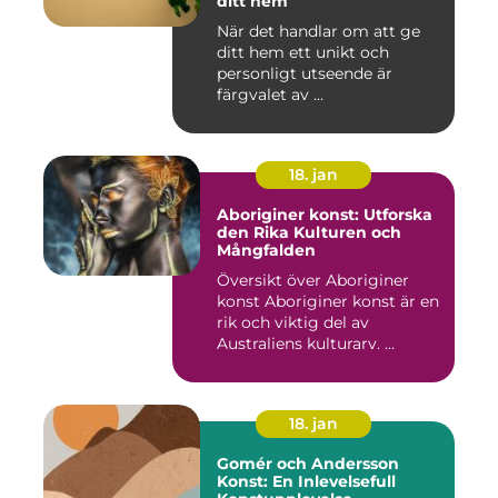
ditt hem
När det handlar om att ge
ditt hem ett unikt och
personligt utseende är
färgvalet av ...
18. jan
Aboriginer konst: Utforska
den Rika Kulturen och
Mångfalden
Översikt över Aboriginer
konst Aboriginer konst är en
rik och viktig del av
Australiens kulturarv. ...
18. jan
Gomér och Andersson
Konst: En Inlevelsefull