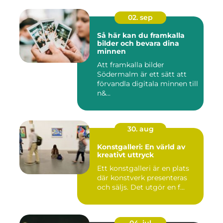
02. sep
Så här kan du framkalla
bilder och bevara dina
minnen
Att framkalla bilder
Södermalm är ett sätt att
förvandla digitala minnen till
n&...
30. aug
Konstgalleri: En värld av
kreativt uttryck
Ett konstgalleri är en plats
där konstverk presenteras
och säljs. Det utgör en f...