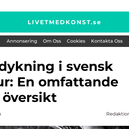
LIVETMEDKONST.
se
Annonsering
Om Oss
Cookies
Kontakta Oss
ur: En omfattande
översikt
n
Redaktio