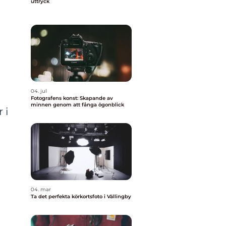
uttryck
04. jul
Fotografens konst: Skapande av
minnen genom att fånga ögonblick
 i
04. mar
Ta det perfekta körkortsfoto i Vällingby