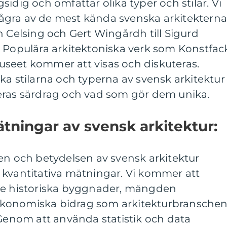
idig och omfattar olika typer och stilar. Vi
ågra av de mest kända svenska arkitektern
n Celsing och Gert Wingårdh till Sigurd
 Populära arkitektoniska verk som Konstfac
seet kommer att visas och diskuteras.
ka stilarna och typerna av svensk arkitektur
eras särdrag och vad som gör dem unika.
mätningar av svensk arkitektur:
en och betydelsen av svensk arkitektur
 kvantitativa mätningar. Vi kommer att
ade historiska byggnader, mängden
konomiska bidrag som arkitekturbransche
 Genom att använda statistik och data