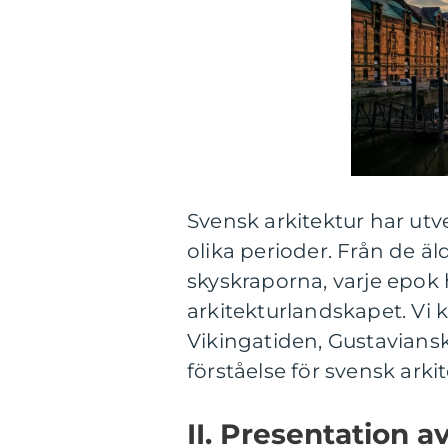
Svensk arkitektur har utv
olika perioder. Från de ä
skyskraporna, varje epok h
arkitekturlandskapet. Vi 
Vikingatiden, Gustaviansk 
förståelse för svensk arki
II. Presentation a