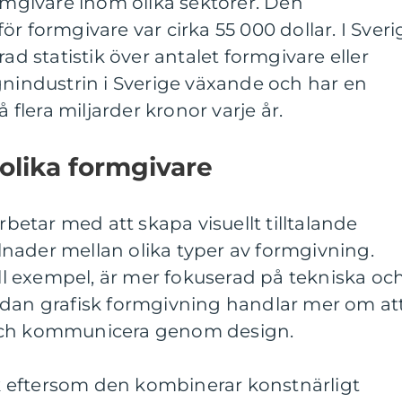
ormgivare inom olika sektorer. Den
r formgivare var cirka 55 000 dollar. I Sveri
rad statistik över antalet formgivare eller
gnindustrin i Sverige växande och har en
lera miljarder kronor varje år.
 olika formgivare
arbetar med att skapa visuellt tilltalande
illnader mellan olika typer av formgivning.
till exempel, är mer fokuserad på tekniska oc
edan grafisk formgivning handlar mer om at
och kommunicera genom design.
 eftersom den kombinerar konstnärligt