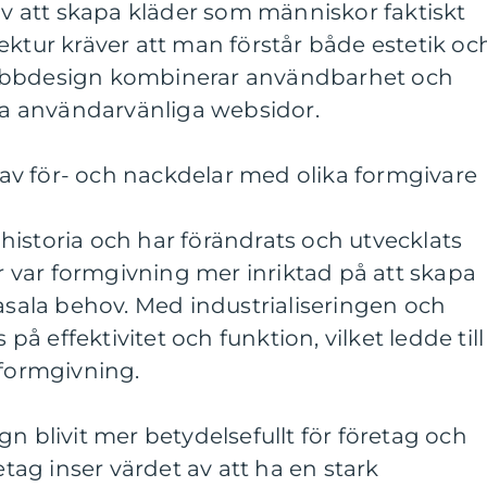
 att skapa kläder som människor faktiskt
ektur kräver att man förstår både estetik oc
ebbdesign kombinerar användbarhet och
apa användarvänliga websidor.
v för- och nackdelar med olika formgivare
istoria och har förändrats och utvecklats
er var formgivning mer inriktad på att skapa
basala behov. Med industrialiseringen och
 effektivitet och funktion, vilket ledde till
 formgivning.
n blivit mer betydelsefullt för företag och
ag inser värdet av att ha en stark