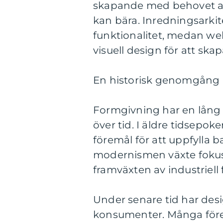
skapande med behovet av
kan bära. Inredningsarkit
funktionalitet, medan w
visuell design för att sk
En historisk genomgång a
Formgivning har en lång h
över tid. I äldre tidsepok
föremål för att uppfylla 
modernismen växte fokus på
framväxten av industriell
Under senare tid har desig
konsumenter. Många föret