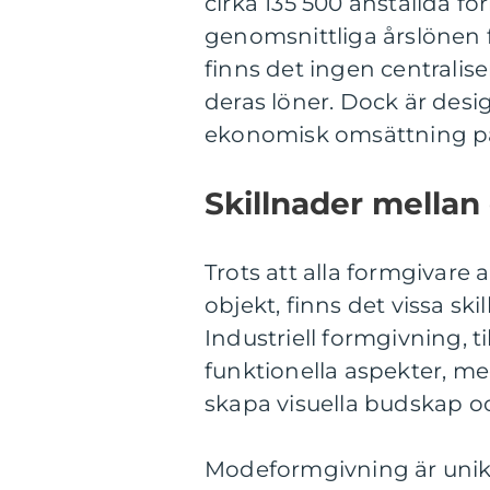
cirka 135 500 anställda f
genomsnittliga årslönen fö
finns det ingen centralise
deras löner. Dock är desi
ekonomisk omsättning på f
Skillnader mellan
Trots att alla formgivare 
objekt, finns det vissa sk
Industriell formgivning, 
funktionella aspekter, m
skapa visuella budskap 
Modeformgivning är unik