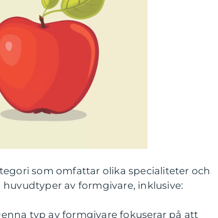
egori som omfattar olika specialiteter och
 huvudtyper av formgivare, inklusive:
 Denna typ av formgivare fokuserar på att