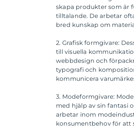
skapa produkter som är f
tilltalande. De arbetar of
bred kunskap om materia
2. Grafisk formgivare: De
till visuella kommunikati
webbdesign och förpackni
typografi och kompositio
kommunicera varumärkesi
3. Modeformgivare: Mode
med hjälp av sin fantasi oc
arbetar inom modeindust
konsumentbehov för att s