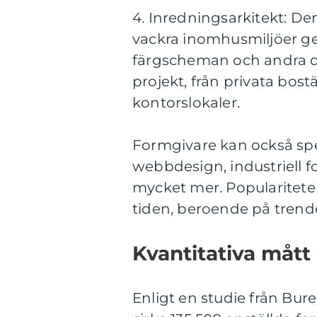
4. Inredningsarkitekt: De
vackra inomhusmiljöer g
färgscheman och andra de
projekt, från privata bost
kontorslokaler.
Formgivare kan också sp
webbdesign, industriell 
mycket mer. Populariteten
tiden, beroende på trende
Kvantitativa måt
Enligt en studie från Bure