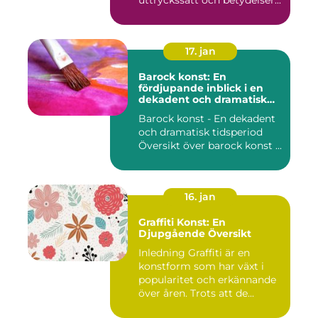
uttryckssätt och betydelser...
17. jan
Barock konst: En
fördjupande inblick i en
dekadent och dramatisk
period
Barock konst - En dekadent
och dramatisk tidsperiod
Översikt över barock konst ...
16. jan
Graffiti Konst: En
Djupgående Översikt
Inledning Graffiti är en
konstform som har växt i
popularitet och erkännande
över åren. Trots att de...