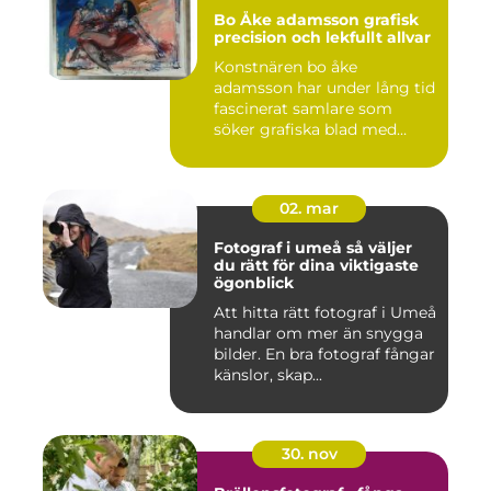
Bo Åke adamsson grafisk
precision och lekfullt allvar
Konstnären bo åke
adamsson har under lång tid
fascinerat samlare som
söker grafiska blad med
både te...
02. mar
Fotograf i umeå så väljer
du rätt för dina viktigaste
ögonblick
Att hitta rätt fotograf i Umeå
handlar om mer än snygga
bilder. En bra fotograf fångar
känslor, skap...
30. nov