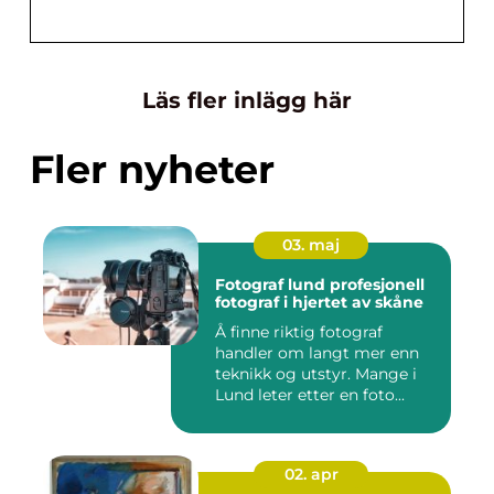
Läs fler inlägg här
Fler nyheter
03. maj
Fotograf lund profesjonell
fotograf i hjertet av skåne
Å finne riktig fotograf
handler om langt mer enn
teknikk og utstyr. Mange i
Lund leter etter en foto...
02. apr