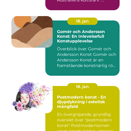
Australiens kulturarv. ...
18. jan
Gomér och Andersson
Konst: En Inlevelsefull
Konstupplevelse
Överblick över Gomér och
Andersson Konst Gomér och
Andersson Konst är en
framstående konstnärlig rö...
18. jan
Postmodern konst - En
djupdykning i estetisk
mångfald
En övergripande, grundlig
översikt över "postmodern
konst" Postmodernismen