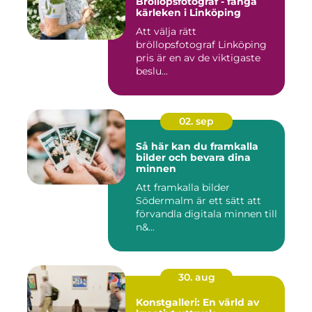
Bröllopsfotograf - fånga
kärleken i Linköping
Att välja rätt
bröllopsfotograf Linköping
pris är en av de viktigaste
beslu...
02. sep
Så här kan du framkalla
bilder och bevara dina
minnen
Att framkalla bilder
Södermalm är ett sätt att
förvandla digitala minnen till
n&...
30. aug
Konstgalleri: En värld av