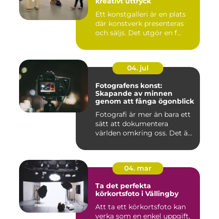
kreativt uttryck
Ett konstgalleri är en plats
där konstverk presenteras
och säljs. Det utgör en f...
04. jul
Fotografens konst:
Skapande av minnen
genom att fånga ögonblick
Fotografi är mer än bara ett
sätt att dokumentera
världen omkring oss. Det ä...
04. mar
Ta det perfekta
körkortsfoto i Vällingby
Att ta ett körkortsfoto kan
verka som en enkel uppgift,