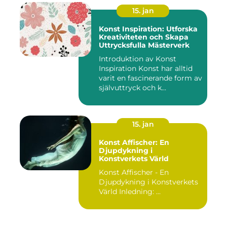
15. jan
Konst Inspiration: Utforska
Kreativiteten och Skapa
Uttrycksfulla Mästerverk
Introduktion av Konst
Inspiration Konst har alltid
varit en fascinerande form av
självuttryck och k...
15. jan
Konst Affischer: En
Djupdykning i
Konstverkets Värld
Konst Affischer - En
Djupdykning i Konstverkets
Värld Inledning: ...