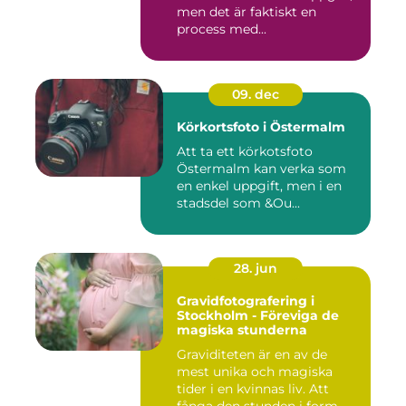
men det är faktiskt en
process med...
09. dec
Körkortsfoto i Östermalm
Att ta ett körkotsfoto
Östermalm kan verka som
en enkel uppgift, men i en
stadsdel som &Ou...
28. jun
Gravidfotografering i
Stockholm - Föreviga de
magiska stunderna
Graviditeten är en av de
mest unika och magiska
tider i en kvinnas liv. Att