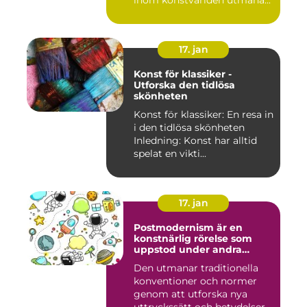
inom konstvärlden utmana...
17. jan
Konst för klassiker -
Utforska den tidlösa
skönheten
Konst för klassiker: En resa in
i den tidlösa skönheten
Inledning: Konst har alltid
spelat en vikti...
17. jan
Postmodernism är en
konstnärlig rörelse som
uppstod under andra
hälften av 1900-talet och
Den utmanar traditionella
fortsätter att påverka
konventioner och normer
samtida konstvärlden
genom att utforska nya