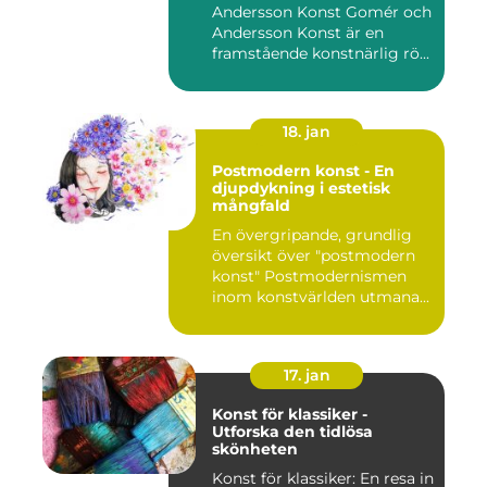
Andersson Konst Gomér och
Andersson Konst är en
framstående konstnärlig rö...
18. jan
Postmodern konst - En
djupdykning i estetisk
mångfald
En övergripande, grundlig
översikt över "postmodern
konst" Postmodernismen
inom konstvärlden utmana...
17. jan
Konst för klassiker -
Utforska den tidlösa
skönheten
Konst för klassiker: En resa in