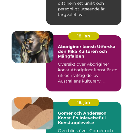
ditt hem ett unikt och
personligt utseende är
färgvalet av ...
18. jan
Aboriginer konst: Utforska
den Rika Kulturen och
Mångfalden
Översikt över Aboriginer
konst Aboriginer konst är en
rik och viktig del av
Australiens kulturarv. ...
18. jan
Gomér och Andersson
Konst: En Inlevelsefull
Konstupplevelse
Överblick över Gomér och