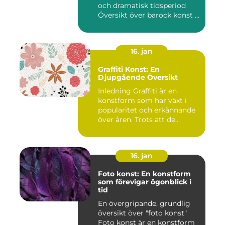
och dramatisk tidsperiod
Översikt över barock konst ...
16. jan
Graffiti Konst: En
Djupgående Översikt
Inledning Graffiti är en
konstform som har växt i
popularitet och erkännande
över åren. Trots att de...
16. jan
Foto konst: En konstform
som förevigar ögonblick i
tid
En övergripande, grundlig
översikt över "foto konst"
Foto konst är en konstform