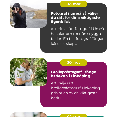
02. mar
Fotograf i umeå så väljer
du rätt för dina viktigaste
ögonblick
Att hitta rätt fotograf i Umeå
handlar om mer än snygga
bilder. En bra fotograf fångar
känslor, skap...
30. nov
Bröllopsfotograf - fånga
kärleken i Linköping
Att välja rätt
bröllopsfotograf Linköping
pris är en av de viktigaste
beslu...
02. sep