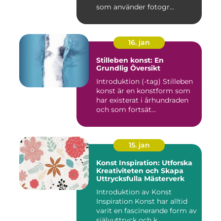
som använder fotogr...
16. jan
Stilleben konst: En
Grundlig Översikt
Introduktion (-tag) Stilleben
konst är en konstform som
har existerat i århundraden
och som fortsät...
15. jan
Konst Inspiration: Utforska
Kreativiteten och Skapa
Uttrycksfulla Mästerverk
Introduktion av Konst
Inspiration Konst har alltid
varit en fascinerande form av
självuttryck och k...