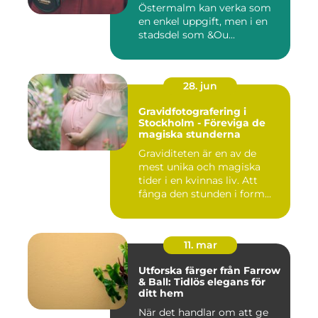
Östermalm kan verka som
en enkel uppgift, men i en
stadsdel som &Ou...
28. jun
Gravidfotografering i
Stockholm - Föreviga de
magiska stunderna
Graviditeten är en av de
mest unika och magiska
tider i en kvinnas liv. Att
fånga den stunden i form...
11. mar
Utforska färger från Farrow
& Ball: Tidlös elegans för
ditt hem
När det handlar om att ge