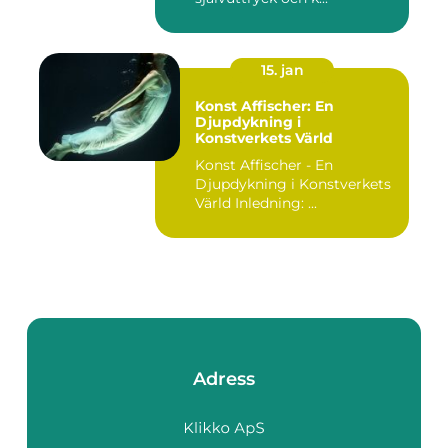
15. jan
Konst Affischer: En
Djupdykning i
Konstverkets Värld
Konst Affischer - En
Djupdykning i Konstverkets
Värld Inledning: ...
Adress