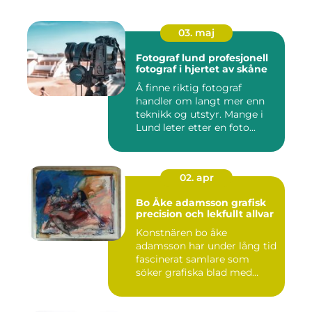
03. maj
Fotograf lund profesjonell
fotograf i hjertet av skåne
Å finne riktig fotograf
handler om langt mer enn
teknikk og utstyr. Mange i
Lund leter etter en foto...
02. apr
Bo Åke adamsson grafisk
precision och lekfullt allvar
Konstnären bo åke
adamsson har under lång tid
fascinerat samlare som
söker grafiska blad med
både te...