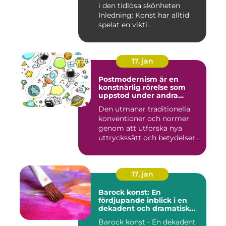
i den tidlösa skönheten
Inledning: Konst har alltid
spelat en vikti...
17. jan
Postmodernism är en
konstnärlig rörelse som
uppstod under andra
hälften av 1900-talet och
Den utmanar traditionella
fortsätter att påverka
konventioner och normer
samtida konstvärlden
genom att utforska nya
uttryckssätt och betydelser...
17. jan
Barock konst: En
fördjupande inblick i en
dekadent och dramatisk
period
Barock konst - En dekadent