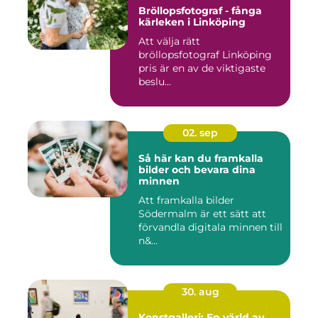
Bröllopsfotograf - fånga
kärleken i Linköping
Att välja rätt
bröllopsfotograf Linköping
pris är en av de viktigaste
beslu...
02. sep
Så här kan du framkalla
bilder och bevara dina
minnen
Att framkalla bilder
Södermalm är ett sätt att
förvandla digitala minnen till
n&...
30. aug
Konstgalleri: En värld av