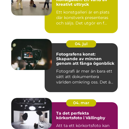
kreativt uttryck
Ett konstgalleri är en plats
där konstverk presenteras
och säljs. Det utgör en f...
04. jul
Fotografens konst:
Skapande av minnen
genom att fånga ögonblick
Fotografi är mer än bara ett
sätt att dokumentera
världen omkring oss. Det ä...
04. mar
Ta det perfekta
körkortsfoto i Vällingby
Att ta ett körkortsfoto kan