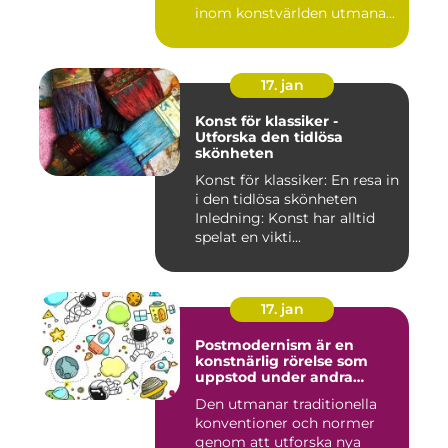
inom konstvärlden utmana...
17. jan
Konst för klassiker -
Utforska den tidlösa
skönheten
Konst för klassiker: En resa in
i den tidlösa skönheten
Inledning: Konst har alltid
spelat en vikti...
17. jan
Postmodernism är en
konstnärlig rörelse som
uppstod under andra
hälften av 1900-talet och
Den utmanar traditionella
fortsätter att påverka
konventioner och normer
samtida konstvärlden
genom att utforska nya