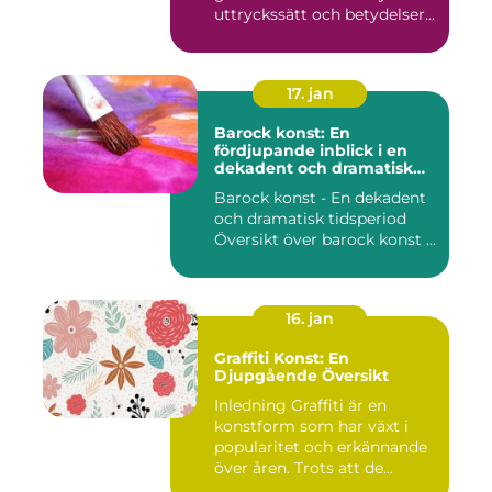
uttryckssätt och betydelser...
17. jan
Barock konst: En
fördjupande inblick i en
dekadent och dramatisk
period
Barock konst - En dekadent
och dramatisk tidsperiod
Översikt över barock konst ...
16. jan
Graffiti Konst: En
Djupgående Översikt
Inledning Graffiti är en
konstform som har växt i
popularitet och erkännande
över åren. Trots att de...