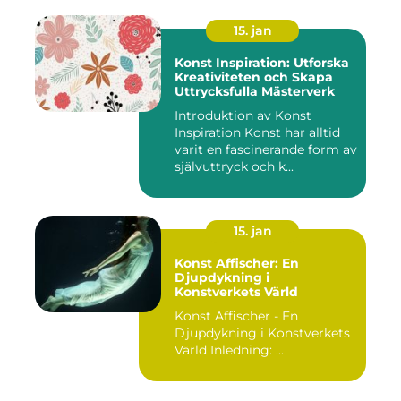
15. jan
Konst Inspiration: Utforska
Kreativiteten och Skapa
Uttrycksfulla Mästerverk
Introduktion av Konst
Inspiration Konst har alltid
varit en fascinerande form av
självuttryck och k...
15. jan
Konst Affischer: En
Djupdykning i
Konstverkets Värld
Konst Affischer - En
Djupdykning i Konstverkets
Värld Inledning: ...