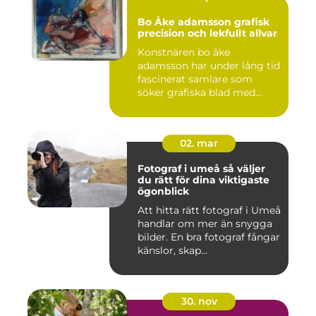
Bo Åke adamsson grafisk
precision och lekfullt allvar
Konstnären bo åke
adamsson har under lång tid
fascinerat samlare som
söker grafiska blad med
både te...
02. mar
Fotograf i umeå så väljer
du rätt för dina viktigaste
ögonblick
Att hitta rätt fotograf i Umeå
handlar om mer än snygga
bilder. En bra fotograf fångar
känslor, skap...
30. nov