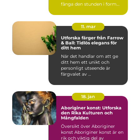
fånga den stunden i form...
11. mar
Utforska färger från Farrow
& Ball: Tidlös elegans för
ditt hem
När det handlar om att ge
ditt hem ett unikt och
personligt utseende är
färgvalet av ...
18. jan
Aboriginer konst: Utforska
den Rika Kulturen och
Mångfalden
Översikt över Aboriginer
konst Aboriginer konst är en
rik och viktig del av