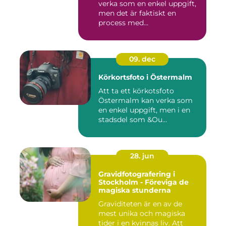
verka som en enkel uppgift,
men det är faktiskt en
process med...
09. dec
Körkortsfoto i Östermalm
Att ta ett körkotsfoto
Östermalm kan verka som
en enkel uppgift, men i en
stadsdel som &Ou...
28. jun
Gravidfotografering i
Stockholm - Föreviga de
magiska stunderna
Graviditeten är en av de
mest unika och magiska
tider i en kvinnas liv. Att