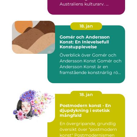
Australiens kulturarv. ...
18. jan
Gomér och Andersson
Konst: En Inlevelsefull
Konstupplevelse
Överblick över Gomér och
Andersson Konst Gomér och
Andersson Konst är en
framstående konstnärlig rö...
18. jan
Postmodern konst - En
djupdykning i estetisk
mångfald
En övergripande, grundlig
översikt över "postmodern
konst" Postmodernismen