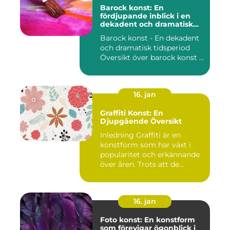
Barock konst: En
fördjupande inblick i en
dekadent och dramatisk
period
Barock konst - En dekadent
och dramatisk tidsperiod
Översikt över barock konst ...
16. jan
Graffiti Konst: En
Djupgående Översikt
Inledning Graffiti är en
konstform som har växt i
popularitet och erkännande
över åren. Trots att de...
16. jan
Foto konst: En konstform
som förevigar ögonblick i