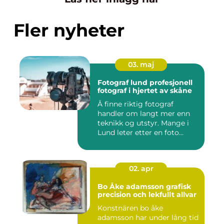
Fler nyheter
03. maj
Fotograf lund profesjonell
fotograf i hjertet av skåne
Å finne riktig fotograf
handler om langt mer enn
teknikk og utstyr. Mange i
Lund leter etter en foto...
02. apr
Bo Åke adamsson grafisk
precision och lekfullt allvar
Konstnären bo åke
adamsson har under lång tid