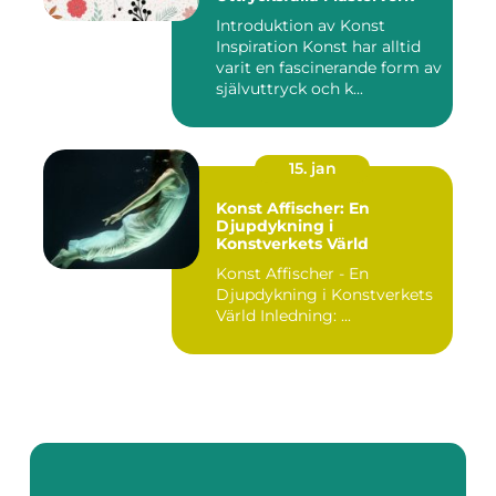
Introduktion av Konst
Inspiration Konst har alltid
varit en fascinerande form av
självuttryck och k...
15. jan
Konst Affischer: En
Djupdykning i
Konstverkets Värld
Konst Affischer - En
Djupdykning i Konstverkets
Värld Inledning: ...