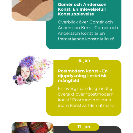
Gomér och Andersson
Konst: En Inlevelsefull
Konstupplevelse
Överblick över Gomér och
Andersson Konst Gomér och
Andersson Konst är en
framstående konstnärlig rö...
18. jan
Postmodern konst - En
djupdykning i estetisk
mångfald
En övergripande, grundlig
översikt över "postmodern
konst" Postmodernismen
inom konstvärlden utmana...
17. jan