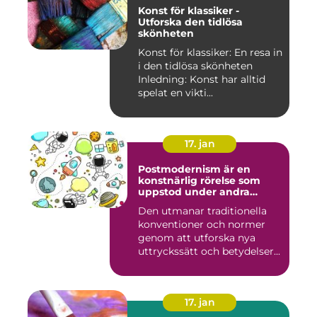
Konst för klassiker -
Utforska den tidlösa
skönheten
Konst för klassiker: En resa in
i den tidlösa skönheten
Inledning: Konst har alltid
spelat en vikti...
17. jan
Postmodernism är en
konstnärlig rörelse som
uppstod under andra
hälften av 1900-talet och
Den utmanar traditionella
fortsätter att påverka
konventioner och normer
samtida konstvärlden
genom att utforska nya
uttryckssätt och betydelser...
17. jan