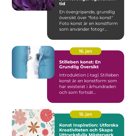
tid
En övergripande, grundlig
översikt över "foto konst"
Foto konst är en konstform
som använder fotogr...
16. jan
Stilleben konst: En
Grundlig Översikt
Introduktion (-tag) Stilleben
konst är en konstform som
har existerat i århundraden
och som fortsät...
15. jan
Konst Inspiration: Utforska
Kreativiteten och Skapa
Uttrycksfulla Mästerverk