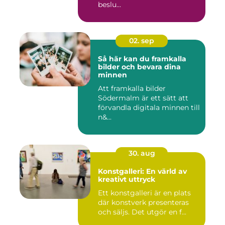
beslu...
02. sep
Så här kan du framkalla
bilder och bevara dina
minnen
Att framkalla bilder
Södermalm är ett sätt att
förvandla digitala minnen till
n&...
30. aug
Konstgalleri: En värld av
kreativt uttryck
Ett konstgalleri är en plats
där konstverk presenteras
och säljs. Det utgör en f...