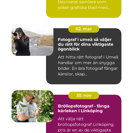
fascinerat samlare som
söker grafiska blad med
både te...
02. mar
Fotograf i umeå så väljer
du rätt för dina viktigaste
ögonblick
Att hitta rätt fotograf i Umeå
handlar om mer än snygga
bilder. En bra fotograf fångar
känslor, skap...
30. nov
Bröllopsfotograf - fånga
kärleken i Linköping
Att välja rätt
bröllopsfotograf Linköping
pris är en av de viktigaste