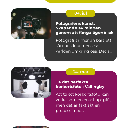
04. jul
Fotografens konst:
Skapande av minnen
genom att fånga ögonblick
Fotografi är mer än bara ett
sätt att dokumentera
världen omkring oss. Det ä...
04. mar
Ta det perfekta
körkortsfoto i Vällingby
Att ta ett körkortsfoto kan
verka som en enkel uppgift,
men det är faktiskt en
process med...