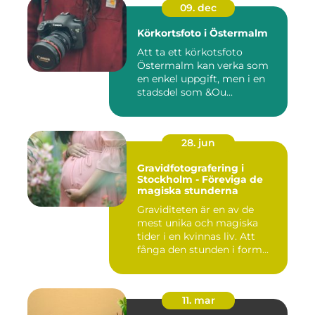
09. dec
Körkortsfoto i Östermalm
Att ta ett körkotsfoto
Östermalm kan verka som
en enkel uppgift, men i en
stadsdel som &Ou...
28. jun
Gravidfotografering i
Stockholm - Föreviga de
magiska stunderna
Graviditeten är en av de
mest unika och magiska
tider i en kvinnas liv. Att
fånga den stunden i form...
11. mar