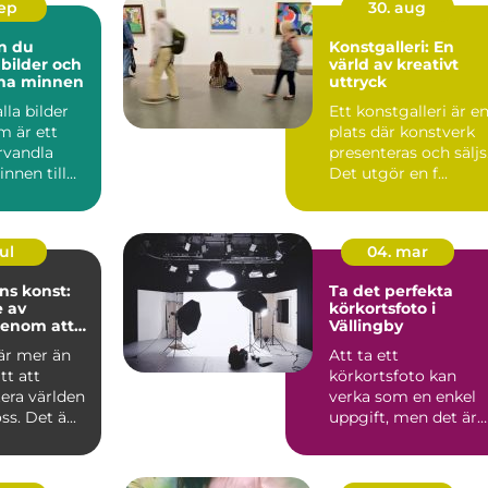
sep
30. aug
n du
Konstgalleri: En
 bilder och
värld av kreativt
ina minnen
uttryck
lla bilder
Ett konstgalleri är e
 är ett
plats där konstverk
örvandla
presenteras och säljs
innen till
Det utgör en f...
ul
04. mar
ns konst:
Ta det perfekta
 av
körkortsfoto i
enom att
Vällingby
nblick
 är mer än
Att ta ett
tt att
körkortsfoto kan
ra världen
verka som en enkel
s. Det ä...
uppgift, men det är
faktiskt en process
med...