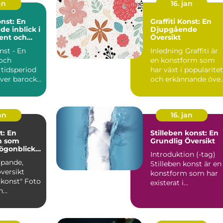
an
16. jan
nst: En
Graffiti Konst: En
de inblick i
Djupgående
ent och
Översikt
 period
nst - En
Inledning Graffiti är
och
en konstform som
 tidsperiod
har växt i popularitet
över barock
och erkännande öve
åren. Trots att de...
an
16. jan
t: En
Stilleben konst: En
m som
Grundlig Översikt
ögonblick i
Introduktion (-tag)
ipande,
Stilleben konst är en
versikt
konstform som har
nst" Foto
existerat i
n
århundraden och so
m som
fortsät...
otogr...