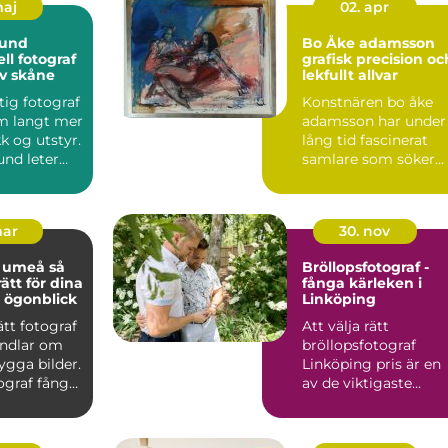
maj
02. apr
lund
Bo Åke adamsson
ll fotograf
grafisk precision oc
av skåne
lekfullt allvar
ktig fotograf
Konstnären bo åke
m langt mer
adamsson har under
k og utstyr.
lång tid fascinerat
und leter
samlare som söker
to...
grafiska blad med
både te...
mar
30. nov
 umeå så
Bröllopsfotograf -
rätt för dina
fånga kärleken i
e ögonblick
Linköping
ätt fotograf
Att välja rätt
ndlar om
bröllopsfotograf
ygga bilder.
Linköping pris är en
ograf fångar
av de viktigaste
ap...
beslu...