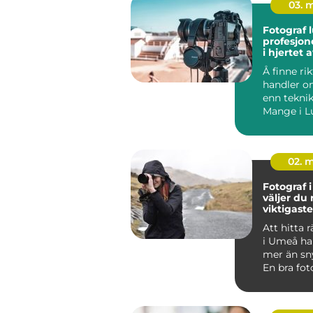
03. 
Fotograf 
profesjone
i hjertet 
Å finne ri
handler o
enn teknik
Mange i L
etter en fo
02. 
Fotograf i
väljer du 
viktigast
Att hitta r
i Umeå ha
mer än sn
En bra fot
känslor, sk