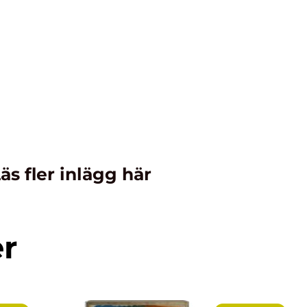
äs fler inlägg här
er