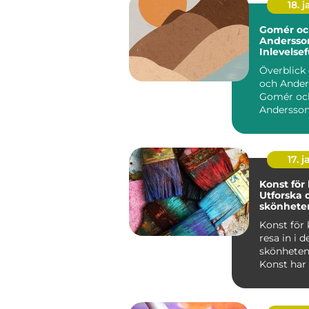
18. j
Gomér oc
Andersson
Inlevelsef
Konstupp
Överblick
och Ander
Gomér oc
Andersson
en framst
konstnärlig
17. j
Konst för 
Utforska 
skönhete
Konst för 
resa in i d
skönheten Inlednin
Konst har 
en vikti...