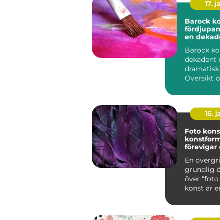
17. j
Barock ko
fördjupan
en dekad
dramatisk
Barock ko
dekadent 
dramatisk
Översikt 
konst ...
16. j
Foto kons
konstfor
förevigar 
tid
En övergr
grundlig ö
över "foto ko
konst är e
konstfor
använder f