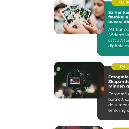
02. 
Så här ka
framkalla
bevara d
Att framka
Södermalm
sätt att f
digitala m
n&...
04. j
Fotografe
Skapande
minnen g
fånga ögo
Fotografi
bara ett sä
dokumente
omkring os