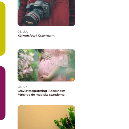
n
09. dec
Körkortsfoto i Östermalm
.
28. jun
Gravidfotografering i Stockholm -
Föreviga de magiska stunderna