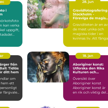
dec
28. jun
to i
Gravidfotografering 
lm
Stockholm -
Föreviga de magisk
 körkotsfoto
stunderna
Graviditeten är en av
 kan verka
de mest unika och
kel uppgift,
magiska tider i en
stadsdel
kvinnas liv. Att fånga
.
den stunden i form...
mar
18. jan
ärger från
Aboriginer konst:
all: Tidlös
Utforska den Rika
ör ditt hem
Kulturen och
Mångfalden
andlar om
Översikt över
t hem ett
Aboriginer konst
personligt
Aboriginer konst är
r färgvalet
en rik och viktig del
av Australiens
kulturarv. ...