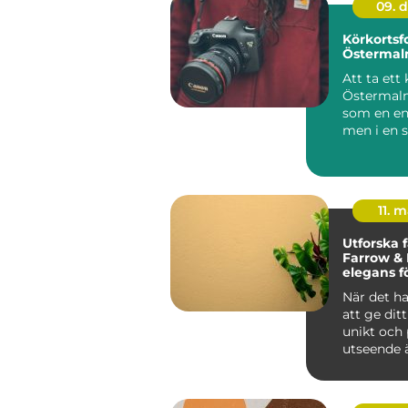
09. 
Körkortsfo
Österma
Att ta ett
Östermalm
som en en
men i en 
som &Ou..
11. 
Utforska f
Farrow & B
elegans f
När det h
att ge dit
unikt och 
utseende ä
av ...