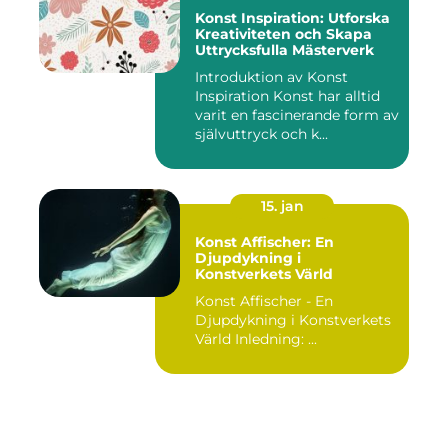
Konst Inspiration: Utforska
Kreativiteten och Skapa
Uttrycksfulla Mästerverk
Introduktion av Konst
Inspiration Konst har alltid
varit en fascinerande form av
självuttryck och k...
15. jan
Konst Affischer: En
Djupdykning i
Konstverkets Värld
Konst Affischer - En
Djupdykning i Konstverkets
Värld Inledning: ...