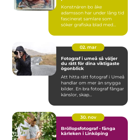
Konstnären bo åke
adamsson har under lång tid
fascinerat samlare som
söker grafiska blad med
både te...
02. mar
Fotograf i umeå så väljer
du rätt för dina viktigaste
ögonblick
Att hitta rätt fotograf i Umeå
handlar om mer än snygga
bilder. En bra fotograf fångar
känslor, skap...
30. nov
Bröllopsfotograf - fånga
kärleken i Linköping