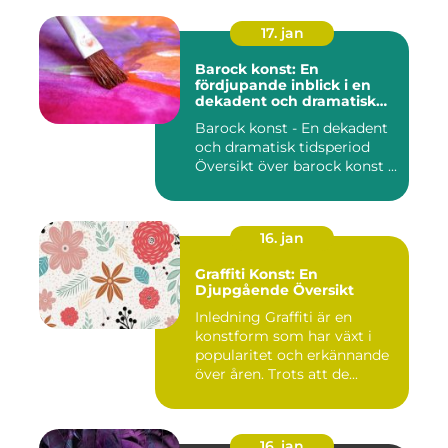
17. jan
Barock konst: En
fördjupande inblick i en
dekadent och dramatisk
period
Barock konst - En dekadent
och dramatisk tidsperiod
Översikt över barock konst ...
16. jan
Graffiti Konst: En
Djupgående Översikt
Inledning Graffiti är en
konstform som har växt i
popularitet och erkännande
över åren. Trots att de...
16. jan