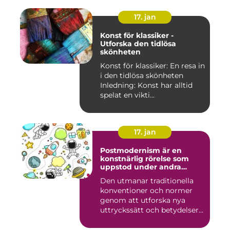
17. jan
Konst för klassiker -
Utforska den tidlösa
skönheten
Konst för klassiker: En resa in
i den tidlösa skönheten
Inledning: Konst har alltid
spelat en vikti...
17. jan
Postmodernism är en
konstnärlig rörelse som
uppstod under andra
hälften av 1900-talet och
Den utmanar traditionella
fortsätter att påverka
konventioner och normer
samtida konstvärlden
genom att utforska nya
uttryckssätt och betydelser...