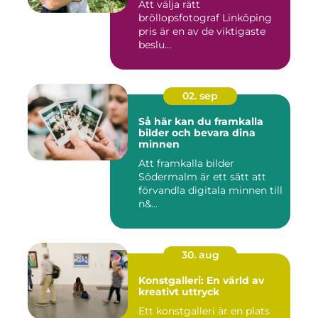
Att välja rätt
bröllopsfotograf Linköping
pris är en av de viktigaste
beslu...
02. sep
Så här kan du framkalla
bilder och bevara dina
minnen
Att framkalla bilder
Södermalm är ett sätt att
förvandla digitala minnen till
n&...
30. aug
Konstgalleri: En värld av
kreativt uttryck
Ett konstgalleri är en plats