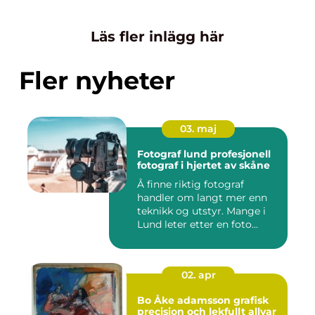
Läs fler inlägg här
Fler nyheter
03. maj
Fotograf lund profesjonell
fotograf i hjertet av skåne
Å finne riktig fotograf
handler om langt mer enn
teknikk og utstyr. Mange i
Lund leter etter en foto...
02. apr
Bo Åke adamsson grafisk
precision och lekfullt allvar