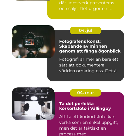
där konstverk presenteras
och säljs. Det utgör en f...
04. jul
Fotografens konst:
Skapande av minnen
genom att fånga ögonblick
Fotografi är mer än bara ett
sätt att dokumentera
världen omkring oss. Det ä...
04. mar
Ta det perfekta
körkortsfoto i Vällingby
Att ta ett körkortsfoto kan
verka som en enkel uppgift,
men det är faktiskt en
process med...