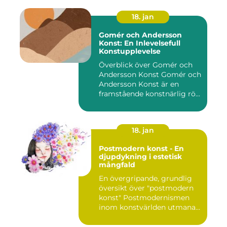
18. jan
Gomér och Andersson
Konst: En Inlevelsefull
Konstupplevelse
Överblick över Gomér och
Andersson Konst Gomér och
Andersson Konst är en
framstående konstnärlig rö...
18. jan
Postmodern konst - En
djupdykning i estetisk
mångfald
En övergripande, grundlig
översikt över "postmodern
konst" Postmodernismen
inom konstvärlden utmana...