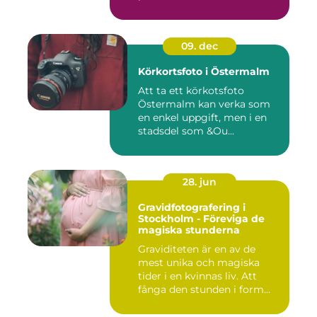
09. dec
Körkortsfoto i Östermalm
Att ta ett körkotsfoto
Östermalm kan verka som
en enkel uppgift, men i en
stadsdel som &Ou...
28. jun
Gravidfotografering i
Stockholm - Föreviga de
magiska stunderna
Graviditeten är en av de
mest unika och magiska
tider i en kvinnas liv. Att
fånga den stunden i form...