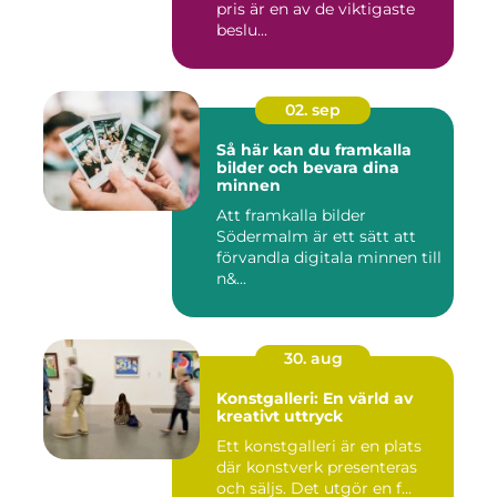
pris är en av de viktigaste
beslu...
02. sep
Så här kan du framkalla
bilder och bevara dina
minnen
Att framkalla bilder
Södermalm är ett sätt att
förvandla digitala minnen till
n&...
30. aug
Konstgalleri: En värld av
kreativt uttryck
Ett konstgalleri är en plats
där konstverk presenteras
och säljs. Det utgör en f...