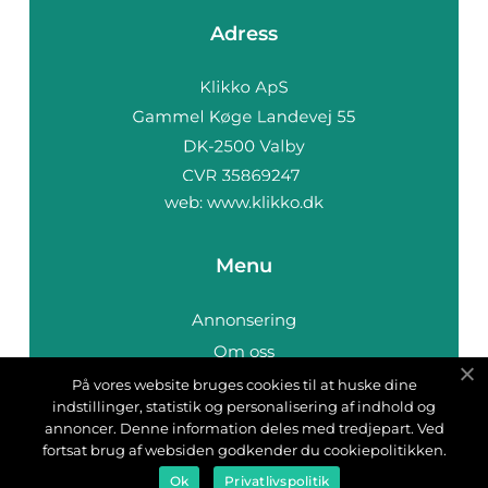
Adress
web:
www.klikko.dk
Menu
Annonsering
Om oss
Cookies
På vores website bruges cookies til at huske dine
indstillinger, statistik og personalisering af indhold og
Kontakta oss
annoncer. Denne information deles med tredjepart. Ved
Sitemap
fortsat brug af websiden godkender du cookiepolitikken.
Ok
Privatlivspolitik