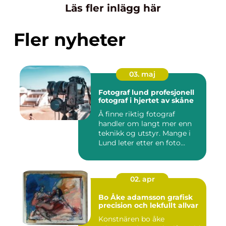
Läs fler inlägg här
Fler nyheter
03. maj
Fotograf lund profesjonell
fotograf i hjertet av skåne
Å finne riktig fotograf
handler om langt mer enn
teknikk og utstyr. Mange i
Lund leter etter en foto...
02. apr
Bo Åke adamsson grafisk
precision och lekfullt allvar
Konstnären bo åke