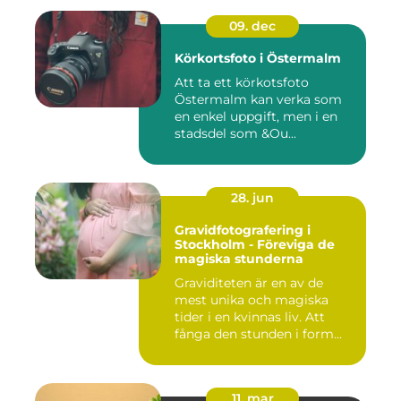
09. dec
Körkortsfoto i Östermalm
Att ta ett körkotsfoto
Östermalm kan verka som
en enkel uppgift, men i en
stadsdel som &Ou...
28. jun
Gravidfotografering i
Stockholm - Föreviga de
magiska stunderna
Graviditeten är en av de
mest unika och magiska
tider i en kvinnas liv. Att
fånga den stunden i form...
11. mar