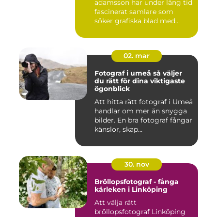
adamsson har under lång tid
fascinerat samlare som
söker grafiska blad med
både te...
02. mar
Fotograf i umeå så väljer
du rätt för dina viktigaste
ögonblick
Att hitta rätt fotograf i Umeå
handlar om mer än snygga
bilder. En bra fotograf fångar
känslor, skap...
30. nov
Bröllopsfotograf - fånga
kärleken i Linköping
Att välja rätt
bröllopsfotograf Linköping