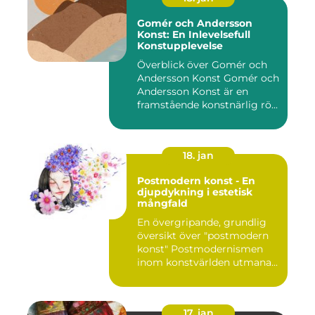
Gomér och Andersson
Konst: En Inlevelsefull
Konstupplevelse
Överblick över Gomér och
Andersson Konst Gomér och
Andersson Konst är en
framstående konstnärlig rö...
18. jan
Postmodern konst - En
djupdykning i estetisk
mångfald
En övergripande, grundlig
översikt över "postmodern
konst" Postmodernismen
inom konstvärlden utmana...
17. jan