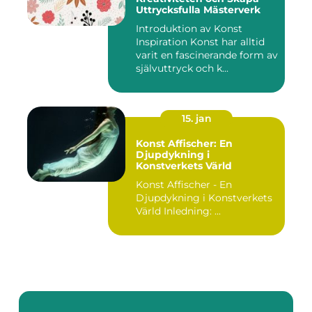
Uttrycksfulla Mästerverk
Introduktion av Konst
Inspiration Konst har alltid
varit en fascinerande form av
självuttryck och k...
15. jan
Konst Affischer: En
Djupdykning i
Konstverkets Värld
Konst Affischer - En
Djupdykning i Konstverkets
Värld Inledning: ...