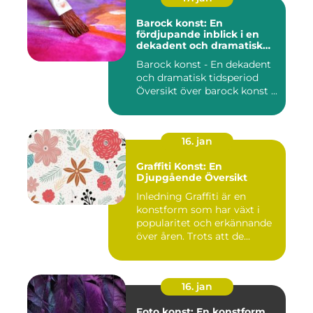
Barock konst: En
fördjupande inblick i en
dekadent och dramatisk
period
Barock konst - En dekadent
och dramatisk tidsperiod
Översikt över barock konst ...
16. jan
Graffiti Konst: En
Djupgående Översikt
Inledning Graffiti är en
konstform som har växt i
popularitet och erkännande
över åren. Trots att de...
16. jan
Foto konst: En konstform