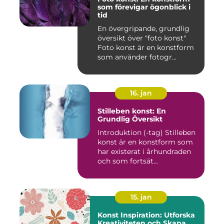
som förevigar ögonblick i
tid
En övergripande, grundlig
översikt över "foto konst"
Foto konst är en konstform
som använder fotogr...
16. jan
Stilleben konst: En
Grundlig Översikt
Introduktion (-tag) Stilleben
konst är en konstform som
har existerat i århundraden
och som fortsät...
15. jan
Konst Inspiration: Utforska
Kreativiteten och Skapa