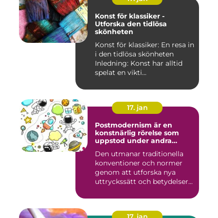
Konst för klassiker -
Utforska den tidlösa
skönheten
Konst för klassiker: En resa in
i den tidlösa skönheten
Inledning: Konst har alltid
spelat en vikti...
17. jan
Postmodernism är en
konstnärlig rörelse som
uppstod under andra
hälften av 1900-talet och
Den utmanar traditionella
fortsätter att påverka
konventioner och normer
samtida konstvärlden
genom att utforska nya
uttryckssätt och betydelser...
17. jan