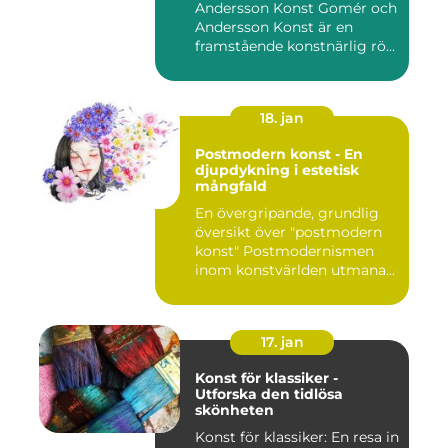
Andersson Konst Gomér och
Andersson Konst är en
framstående konstnärlig rö...
18. jan
Postmodern konst - En
djupdykning i estetisk
mångfald
En övergripande, grundlig
översikt över "postmodern
konst" Postmodernismen
inom konstvärlden utmana...
17. jan
Konst för klassiker -
Utforska den tidlösa
skönheten
Konst för klassiker: En resa in