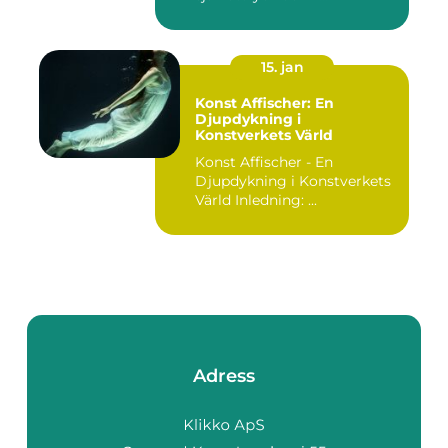
15. jan
Konst Affischer: En
Djupdykning i
Konstverkets Värld
Konst Affischer - En
Djupdykning i Konstverkets
Värld Inledning: ...
Adress