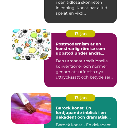
i den tidlösa skönheten
Inledning: Konst har alltid
spelat en vikti...
17. jan
Postmodernism är en
konstnärlig rörelse som
uppstod under andra
hälften av 1900-talet och
Den utmanar traditionella
fortsätter att påverka
konventioner och normer
samtida konstvärlden
genom att utforska nya
uttryckssätt och betydelser...
17. jan
Barock konst: En
fördjupande inblick i en
dekadent och dramatisk
period
Barock konst - En dekadent