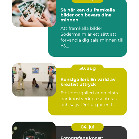
Så här kan du framkalla
bilder och bevara dina
minnen
Att framkalla bilder
Södermalm är ett sätt att
förvandla digitala minnen till
n&...
30. aug
Konstgalleri: En värld av
kreativt uttryck
Ett konstgalleri är en plats
där konstverk presenteras
och säljs. Det utgör en f...
04. jul
Fotografens konst: