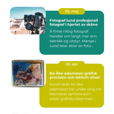
03. maj
Fotograf lund profesjonell
fotograf i hjertet av skåne
Å finne riktig fotograf
handler om langt mer enn
teknikk og utstyr. Mange i
Lund leter etter en foto...
02. apr
Bo Åke adamsson grafisk
precision och lekfullt allvar
Konstnären bo åke
adamsson har under lång tid
fascinerat samlare som
söker grafiska blad med
både te...