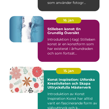
som använder fotogr...
16. jan
Stilleben konst: En
Grundlig Översikt
Introduktion (-tag) Stilleben
konst är en konstform som
har existerat i århundraden
och som fortsät...
15. jan
Konst Inspiration: Utforska
Kreativiteten och Skapa
Uttrycksfulla Mästerverk
Introduktion av Konst
Inspiration Konst har alltid
varit en fascinerande form av
självuttryck och k...