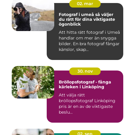
02. mar
Fotograf i umeå så väljer
du rätt för dina viktigaste
ögonblick
Att hitta rätt fotograf i Umeå
handlar om mer än snygga
bilder. En bra fotograf fångar
känslor, skap...
30. nov
Bröllopsfotograf - fånga
kärleken i Linköping
Att välja rätt
bröllopsfotograf Linköping
pris är en av de viktigaste
beslu...
02. sep