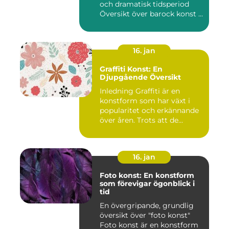
och dramatisk tidsperiod
Översikt över barock konst ...
16. jan
Graffiti Konst: En
Djupgående Översikt
Inledning Graffiti är en
konstform som har växt i
popularitet och erkännande
över åren. Trots att de...
16. jan
Foto konst: En konstform
som förevigar ögonblick i
tid
En övergripande, grundlig
översikt över "foto konst"
Foto konst är en konstform