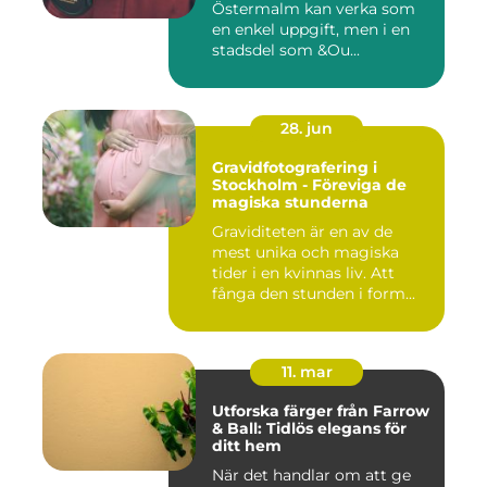
Östermalm kan verka som
en enkel uppgift, men i en
stadsdel som &Ou...
28. jun
Gravidfotografering i
Stockholm - Föreviga de
magiska stunderna
Graviditeten är en av de
mest unika och magiska
tider i en kvinnas liv. Att
fånga den stunden i form...
11. mar
Utforska färger från Farrow
& Ball: Tidlös elegans för
ditt hem
När det handlar om att ge