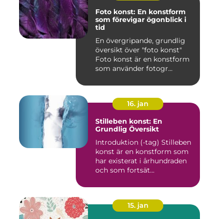
Foto konst: En konstform
som förevigar ögonblick i
tid
En övergripande, grundlig
översikt över "foto konst"
Foto konst är en konstform
som använder fotogr...
16. jan
Stilleben konst: En
Grundlig Översikt
Introduktion (-tag) Stilleben
konst är en konstform som
har existerat i århundraden
och som fortsät...
15. jan