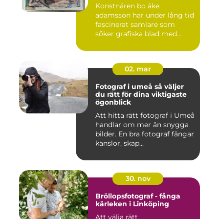
Konstnären bo åke
adamsson har under lång tid
fascinerat samlare som
söker grafiska blad med
både te...
02. mar
Fotograf i umeå så väljer
du rätt för dina viktigaste
ögonblick
Att hitta rätt fotograf i Umeå
handlar om mer än snygga
bilder. En bra fotograf fångar
känslor, skap...
30. nov
Bröllopsfotograf - fånga
kärleken i Linköping
Att välja rätt