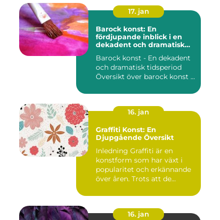
17. jan
Barock konst: En
fördjupande inblick i en
dekadent och dramatisk
period
Barock konst - En dekadent
och dramatisk tidsperiod
Översikt över barock konst ...
16. jan
Graffiti Konst: En
Djupgående Översikt
Inledning Graffiti är en
konstform som har växt i
popularitet och erkännande
över åren. Trots att de...
16. jan