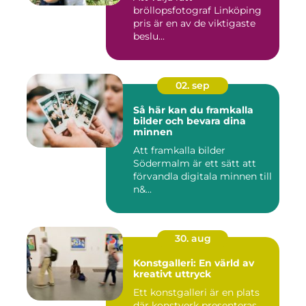
bröllopsfotograf Linköping
pris är en av de viktigaste
beslu...
02. sep
Så här kan du framkalla
bilder och bevara dina
minnen
Att framkalla bilder
Södermalm är ett sätt att
förvandla digitala minnen till
n&...
30. aug
Konstgalleri: En värld av
kreativt uttryck
Ett konstgalleri är en plats
där konstverk presenteras