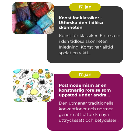
17. jan
Konst för klassiker -
Utforska den tidlösa
skönheten
Konst för klassiker: En resa in
i den tidlösa skönheten
Inledning: Konst har alltid
spelat en vikti...
17. jan
Postmodernism är en
konstnärlig rörelse som
uppstod under andra
hälften av 1900-talet och
Den utmanar traditionella
fortsätter att påverka
konventioner och normer
samtida konstvärlden
genom att utforska nya
uttryckssätt och betydelser...