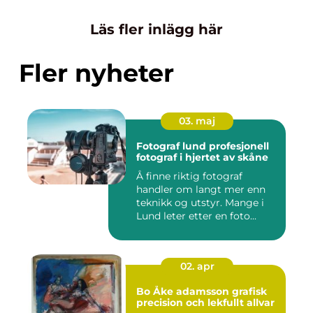
Läs fler inlägg här
Fler nyheter
03. maj
Fotograf lund profesjonell
fotograf i hjertet av skåne
Å finne riktig fotograf
handler om langt mer enn
teknikk og utstyr. Mange i
Lund leter etter en foto...
02. apr
Bo Åke adamsson grafisk
precision och lekfullt allvar