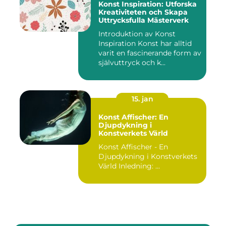
Konst Inspiration: Utforska
Kreativiteten och Skapa
Uttrycksfulla Mästerverk
Introduktion av Konst
Inspiration Konst har alltid
varit en fascinerande form av
självuttryck och k...
15. jan
Konst Affischer: En
Djupdykning i
Konstverkets Värld
Konst Affischer - En
Djupdykning i Konstverkets
Värld Inledning: ...