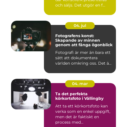
och säljs. Det utgör en f...
04. jul
Fotografens konst:
Skapande av minnen
genom att fånga ögonblick
Fotografi är mer än bara ett
sätt att dokumentera
världen omkring oss. Det ä...
04. mar
Ta det perfekta
körkortsfoto i Vällingby
Att ta ett körkortsfoto kan
verka som en enkel uppgift,
men det är faktiskt en
process med...