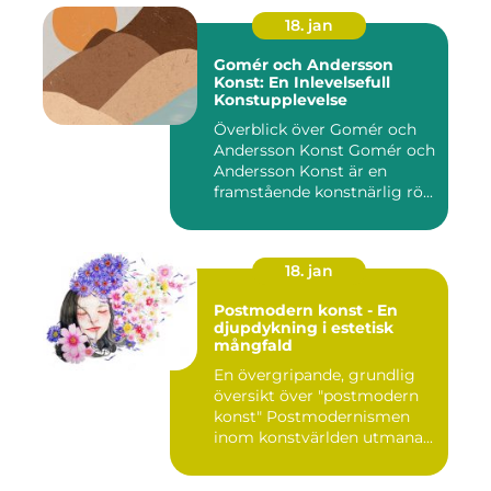
18. jan
Gomér och Andersson
Konst: En Inlevelsefull
Konstupplevelse
Överblick över Gomér och
Andersson Konst Gomér och
Andersson Konst är en
framstående konstnärlig rö...
18. jan
Postmodern konst - En
djupdykning i estetisk
mångfald
En övergripande, grundlig
översikt över "postmodern
konst" Postmodernismen
inom konstvärlden utmana...