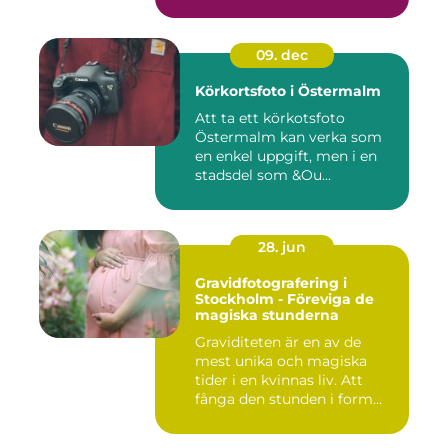
09. dec
Körkortsfoto i Östermalm
Att ta ett körkotsfoto
Östermalm kan verka som
en enkel uppgift, men i en
stadsdel som &Ou...
28. jun
Gravidfotografering i
Stockholm - Föreviga de
magiska stunderna
Graviditeten är en av de
mest unika och magiska
tider i en kvinnas liv. Att
fånga den stunden i form...