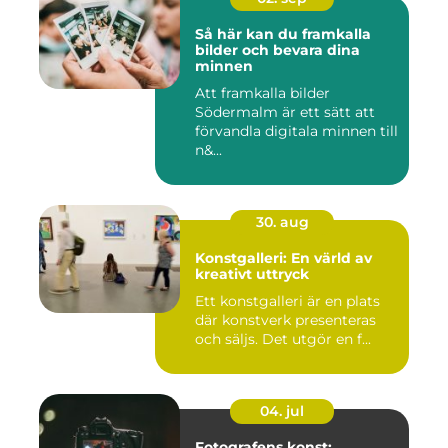
Så här kan du framkalla
bilder och bevara dina
minnen
Att framkalla bilder
Södermalm är ett sätt att
förvandla digitala minnen till
n&...
30. aug
Konstgalleri: En värld av
kreativt uttryck
Ett konstgalleri är en plats
där konstverk presenteras
och säljs. Det utgör en f...
04. jul
Fotografens konst: