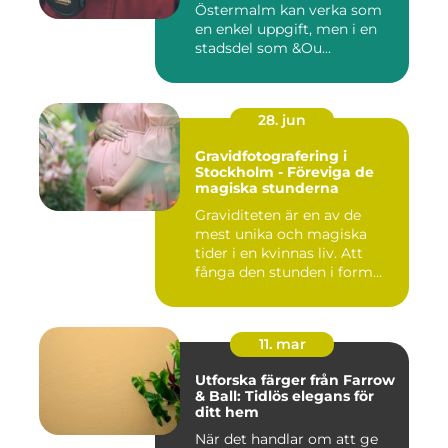
Östermalm kan verka som
en enkel uppgift, men i en
stadsdel som &Ou...
28. jun
Gravidfotografering i
Stockholm - Föreviga de
magiska stunderna
Graviditeten är en av de
mest unika och magiska
tider i en kvinnas liv. Att
fånga den stunden i form...
11. mar
Utforska färger från Farrow
& Ball: Tidlös elegans för
ditt hem
När det handlar om att ge