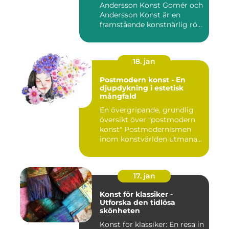
Andersson Konst Gomér och
Andersson Konst är en
framstående konstnärlig rö...
18. jan
Postmodern konst - En
djupdykning i estetisk
mångfald
En övergripande, grundlig
översikt över "postmodern
konst" Postmodernismen
inom konstvärlden utmana...
17. jan
Konst för klassiker -
Utforska den tidlösa
skönheten
Konst för klassiker: En resa in