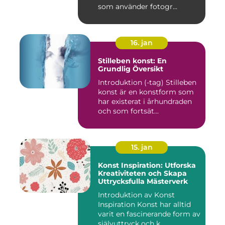
som använder fotogr...
16. jan
Stilleben konst: En
Grundlig Översikt
Introduktion (-tag) Stilleben
konst är en konstform som
har existerat i århundraden
och som fortsät...
15. jan
Konst Inspiration: Utforska
Kreativiteten och Skapa
Uttrycksfulla Mästerverk
Introduktion av Konst
Inspiration Konst har alltid
varit en fascinerande form av
självuttryck och k...