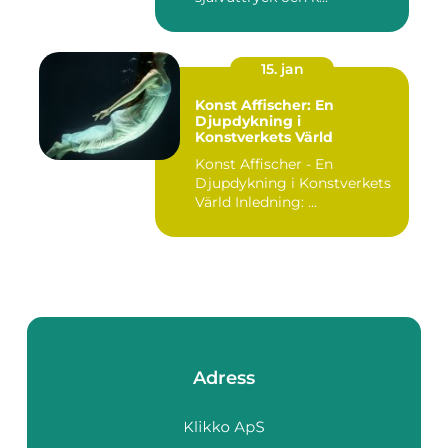
15. jan
Konst Affischer: En
Djupdykning i
Konstverkets Värld
Konst Affischer - En
Djupdykning i Konstverkets
Värld Inledning: ...
Adress