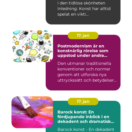
i den tidlösa skönheten
Inledning: Konst har alltid
spelat en vikti...
17. jan
Postmodernism är en
konstnärlig rörelse som
uppstod under andra
hälften av 1900-talet och
Den utmanar traditionella
fortsätter att påverka
konventioner och normer
samtida konstvärlden
genom att utforska nya
uttryckssätt och betydelser...
17. jan
Barock konst: En
fördjupande inblick i en
dekadent och dramatisk
period
Barock konst - En dekadent