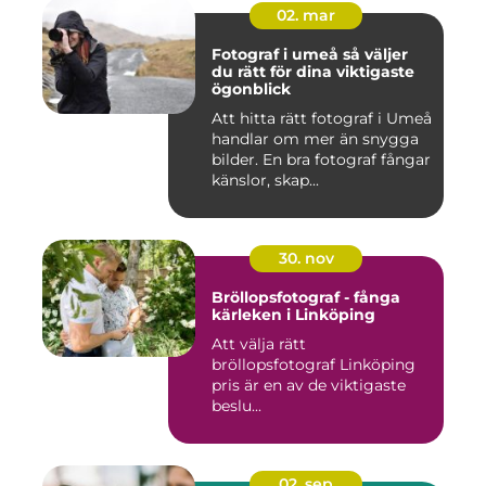
02. mar
Fotograf i umeå så väljer
du rätt för dina viktigaste
ögonblick
Att hitta rätt fotograf i Umeå
handlar om mer än snygga
bilder. En bra fotograf fångar
känslor, skap...
30. nov
Bröllopsfotograf - fånga
kärleken i Linköping
Att välja rätt
bröllopsfotograf Linköping
pris är en av de viktigaste
beslu...
02. sep