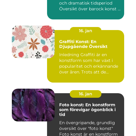
och dramatisk tidsperiod
Översikt över barock konst ...
16. jan
Graffiti Konst: En
Djupgående Översikt
Inledning Graffiti är en
konstform som har växt i
popularitet och erkännande
över åren. Trots att de...
16. jan
Foto konst: En konstform
som förevigar ögonblick i
tid
En övergripande, grundlig
översikt över "foto konst"
Foto konst är en konstform