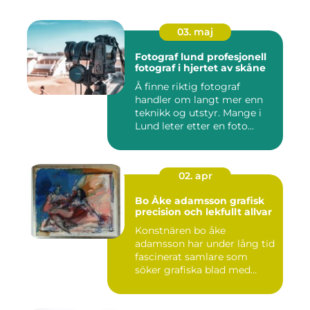
03. maj
Fotograf lund profesjonell
fotograf i hjertet av skåne
Å finne riktig fotograf
handler om langt mer enn
teknikk og utstyr. Mange i
Lund leter etter en foto...
02. apr
Bo Åke adamsson grafisk
precision och lekfullt allvar
Konstnären bo åke
adamsson har under lång tid
fascinerat samlare som
söker grafiska blad med
både te...