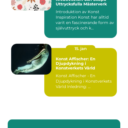
Uttrycksfulla Mästerverk
Introduktion av Konst
Inspiration Konst har alltid
varit en fascinerande form av
självuttryck och k...
15. jan
Konst Affischer: En
Djupdykning i
Konstverkets Värld
Konst Affischer - En
Djupdykning i Konstverkets
Värld Inledning: ...