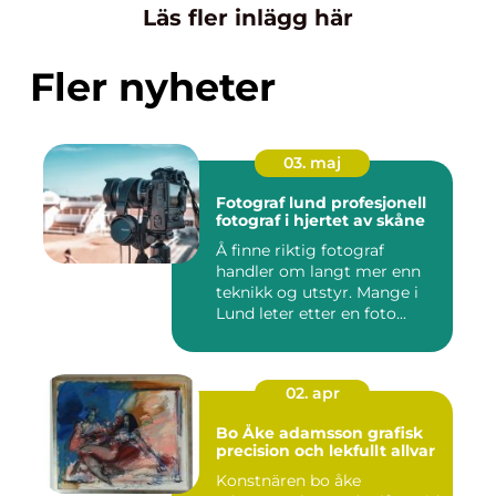
Läs fler inlägg här
Fler nyheter
03. maj
Fotograf lund profesjonell
fotograf i hjertet av skåne
Å finne riktig fotograf
handler om langt mer enn
teknikk og utstyr. Mange i
Lund leter etter en foto...
02. apr
Bo Åke adamsson grafisk
precision och lekfullt allvar
Konstnären bo åke