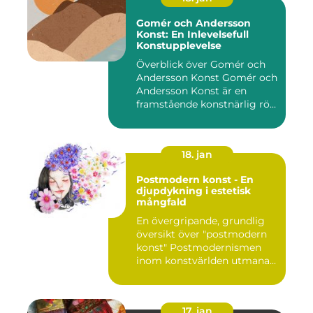
Gomér och Andersson
Konst: En Inlevelsefull
Konstupplevelse
Överblick över Gomér och
Andersson Konst Gomér och
Andersson Konst är en
framstående konstnärlig rö...
18. jan
Postmodern konst - En
djupdykning i estetisk
mångfald
En övergripande, grundlig
översikt över "postmodern
konst" Postmodernismen
inom konstvärlden utmana...
17. jan