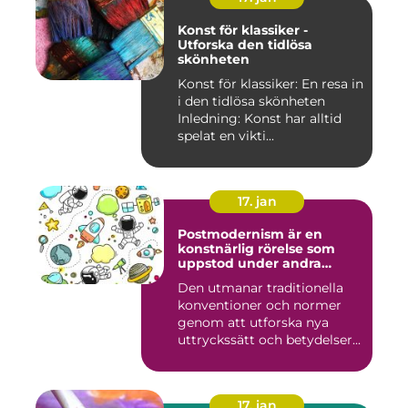
Konst för klassiker -
Utforska den tidlösa
skönheten
Konst för klassiker: En resa in
i den tidlösa skönheten
Inledning: Konst har alltid
spelat en vikti...
17. jan
Postmodernism är en
konstnärlig rörelse som
uppstod under andra
hälften av 1900-talet och
Den utmanar traditionella
fortsätter att påverka
konventioner och normer
samtida konstvärlden
genom att utforska nya
uttryckssätt och betydelser...
17. jan