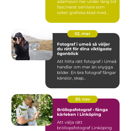
adamsson har under lång tid
fascinerat samlare som
söker grafiska blad med
både te...
02. mar
Fotograf i umeå så väljer
du rätt för dina viktigaste
ögonblick
Att hitta rätt fotograf i Umeå
handlar om mer än snygga
bilder. En bra fotograf fångar
känslor, skap...
30. nov
Bröllopsfotograf - fånga
kärleken i Linköping
Att välja rätt
bröllopsfotograf Linköping