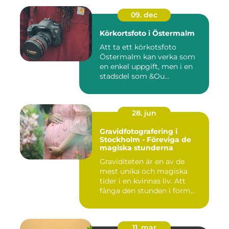
09. dec
Körkortsfoto i Östermalm
Att ta ett körkotsfoto
Östermalm kan verka som
en enkel uppgift, men i en
stadsdel som &Ou...
28. jun
Gravidfotografering i
Stockholm - Föreviga de
magiska stunderna
Graviditeten är en av de
mest unika och magiska
tider i en kvinnas liv. Att
fånga den stunden i form...
11. mar