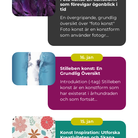
som förevigar ögonblick i
tid
En övergripande, grundlig
översikt över "foto konst"
Foto konst är en konstform
som använder fotogr...
16. jan
Stilleben konst: En
Grundlig Översikt
Introduktion (-tag) Stilleben
konst är en konstform som
har existerat i århundraden
och som fortsät...
15. jan
Konst Inspiration: Utforska
Kreativiteten och Skapa