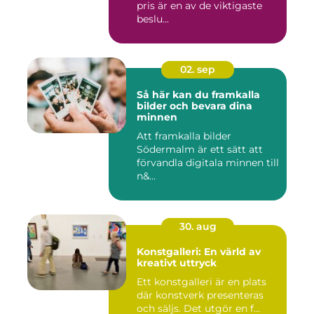
pris är en av de viktigaste
beslu...
02. sep
Så här kan du framkalla
bilder och bevara dina
minnen
Att framkalla bilder
Södermalm är ett sätt att
förvandla digitala minnen till
n&...
30. aug
Konstgalleri: En värld av
kreativt uttryck
Ett konstgalleri är en plats
där konstverk presenteras
och säljs. Det utgör en f...