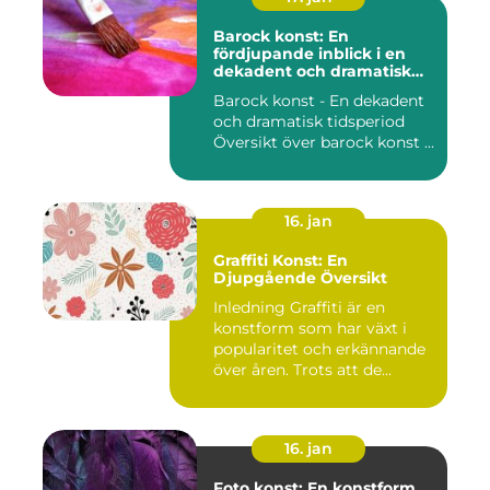
Barock konst: En
fördjupande inblick i en
dekadent och dramatisk
period
Barock konst - En dekadent
och dramatisk tidsperiod
Översikt över barock konst ...
16. jan
Graffiti Konst: En
Djupgående Översikt
Inledning Graffiti är en
konstform som har växt i
popularitet och erkännande
över åren. Trots att de...
16. jan
Foto konst: En konstform