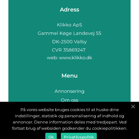
Adress
web:
www.klikko.dk
Menu
Annonsering
Om oss
Cookies
På vores website bruges cookies til at huske dine
indstillinger, statistik og personalisering af indhold og
Kontakta oss
annoncer. Denne information deles med tredjepart. Ved
Sitemap
fortsat brug af websiden godkender du cookiepolitikken.
Ok
Privatlivspolitik