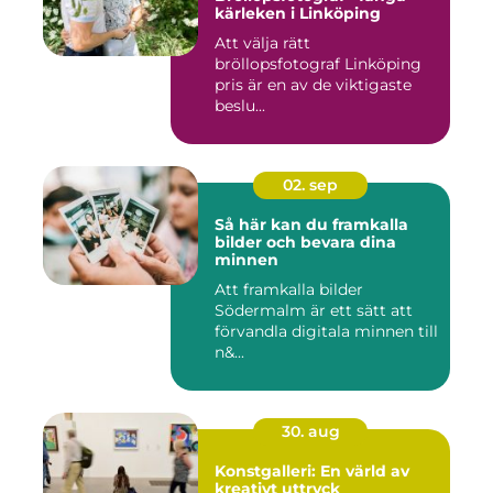
kärleken i Linköping
Att välja rätt
bröllopsfotograf Linköping
pris är en av de viktigaste
beslu...
02. sep
Så här kan du framkalla
bilder och bevara dina
minnen
Att framkalla bilder
Södermalm är ett sätt att
förvandla digitala minnen till
n&...
30. aug
Konstgalleri: En värld av
kreativt uttryck