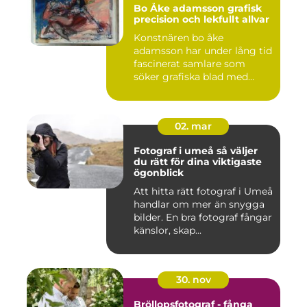
Bo Åke adamsson grafisk
precision och lekfullt allvar
Konstnären bo åke
adamsson har under lång tid
fascinerat samlare som
söker grafiska blad med
både te...
02. mar
Fotograf i umeå så väljer
du rätt för dina viktigaste
ögonblick
Att hitta rätt fotograf i Umeå
handlar om mer än snygga
bilder. En bra fotograf fångar
känslor, skap...
30. nov
Bröllopsfotograf - fånga