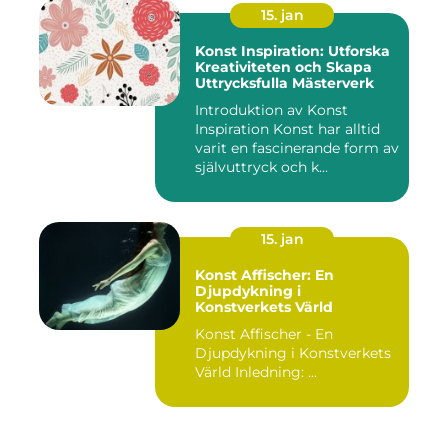
15. jan
Konst Inspiration: Utforska
Kreativiteten och Skapa
Uttrycksfulla Mästerverk
Introduktion av Konst
Inspiration Konst har alltid
varit en fascinerande form av
självuttryck och k...
15. jan
Konst Affischer: En
Djupdykning i
Konstverkets Värld
Konst Affischer - En
Djupdykning i Konstverkets
Värld Inledning: ...