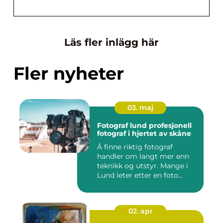
Läs fler inlägg här
Fler nyheter
03. maj
Fotograf lund profesjonell
fotograf i hjertet av skåne
Å finne riktig fotograf
handler om langt mer enn
teknikk og utstyr. Mange i
Lund leter etter en foto...
02. apr