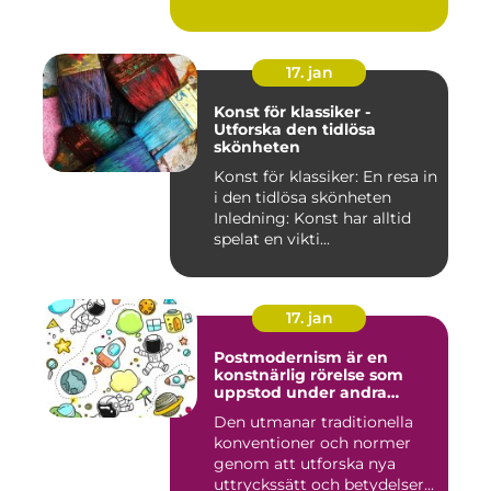
17. jan
Konst för klassiker -
Utforska den tidlösa
skönheten
Konst för klassiker: En resa in
i den tidlösa skönheten
Inledning: Konst har alltid
spelat en vikti...
17. jan
Postmodernism är en
konstnärlig rörelse som
uppstod under andra
hälften av 1900-talet och
Den utmanar traditionella
fortsätter att påverka
konventioner och normer
samtida konstvärlden
genom att utforska nya
uttryckssätt och betydelser...