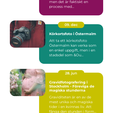
men det är faktiskt en
process med...
09. dec
Körkortsfoto i Östermalm
Att ta ett körkotsfoto
Östermalm kan verka som
en enkel uppgift, men i en
stadsdel som &Ou...
28. jun
Gravidfotografering i
Stockholm - Föreviga de
magiska stunderna
Graviditeten är en av de
mest unika och magiska
tider i en kvinnas liv. Att
fånga den stunden i form...