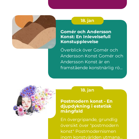
18. jan
Gomér och Andersson
Konst: En Inlevelsefull
Konstupplevelse
Överblick över Gomér och
Andersson Konst Gomér och
Andersson Konst är en
framstående konstnärlig rö...
18. jan
Postmodern konst - En
djupdykning i estetisk
mångfald
En övergripande, grundlig
översikt över "postmodern
konst" Postmodernismen
inom konstvärlden utmana...