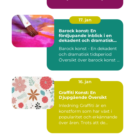
17. jan
Barock konst: En
fördjupande inblick i en
dekadent och dramatisk
period
Barock konst - En dekadent
och dramatisk tidsperiod
Översikt över barock konst ...
16. jan
Graffiti Konst: En
Djupgående Översikt
Inledning Graffiti är en
konstform som har växt i
popularitet och erkännande
över åren. Trots att de...