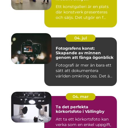
Ett konstgalleri är en plats
där konstverk presenteras
och säljs. Det utgör en f...
04. jul
Fotografens konst:
Skapande av minnen
genom att fånga ögonblick
Fotografi är mer än bara ett
sätt att dokumentera
världen omkring oss. Det ä...
04. mar
Ta det perfekta
körkortsfoto i Vällingby
Att ta ett körkortsfoto kan
verka som en enkel uppgift,