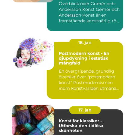
Överblick över Gomér och
Andersson Konst Gomér och
Andersson Konst är en
framstående konstnärlig rö...
18. jan
Postmodern konst - En
djupdykning i estetisk
mångfald
En övergripande, grundlig
översikt över "postmodern
konst" Postmodernismen
inom konstvärlden utmana...
17. jan
Konst för klassiker -
Utforska den tidlösa
skönheten