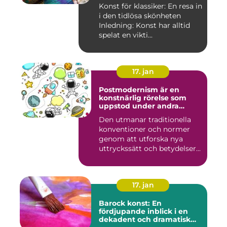
Konst för klassiker: En resa in
i den tidlösa skönheten
Inledning: Konst har alltid
spelat en vikti...
17. jan
Postmodernism är en
konstnärlig rörelse som
uppstod under andra
hälften av 1900-talet och
Den utmanar traditionella
fortsätter att påverka
konventioner och normer
samtida konstvärlden
genom att utforska nya
uttryckssätt och betydelser...
17. jan
Barock konst: En
fördjupande inblick i en
dekadent och dramatisk