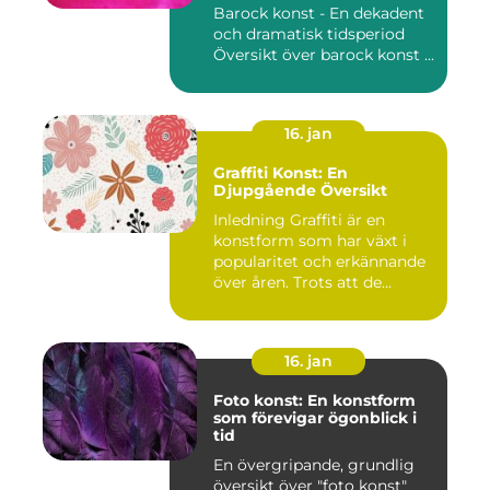
period
Barock konst - En dekadent
och dramatisk tidsperiod
Översikt över barock konst ...
16. jan
Graffiti Konst: En
Djupgående Översikt
Inledning Graffiti är en
konstform som har växt i
popularitet och erkännande
över åren. Trots att de...
16. jan
Foto konst: En konstform
som förevigar ögonblick i
tid
En övergripande, grundlig
översikt över "foto konst"