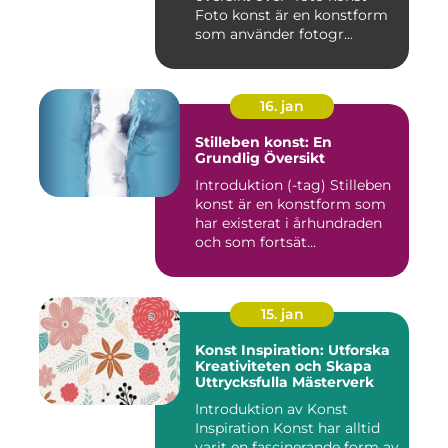
Foto konst är en konstform
som använder fotogr...
16. jan
Stilleben konst: En
Grundlig Översikt
Introduktion (-tag) Stilleben
konst är en konstform som
har existerat i århundraden
och som fortsät...
15. jan
Konst Inspiration: Utforska
Kreativiteten och Skapa
Uttrycksfulla Mästerverk
Introduktion av Konst
Inspiration Konst har alltid
varit en fascinerande form av