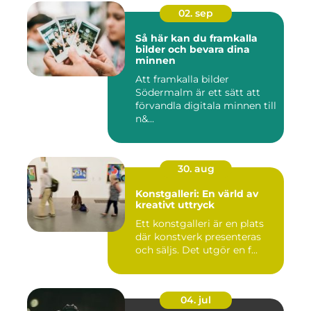
02. sep
Så här kan du framkalla
bilder och bevara dina
minnen
Att framkalla bilder
Södermalm är ett sätt att
förvandla digitala minnen till
n&...
30. aug
Konstgalleri: En värld av
kreativt uttryck
Ett konstgalleri är en plats
där konstverk presenteras
och säljs. Det utgör en f...
04. jul