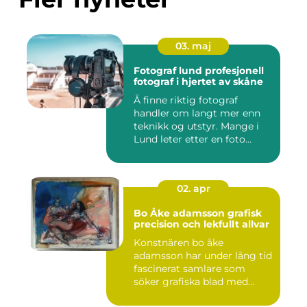
03. maj
Fotograf lund profesjonell
fotograf i hjertet av skåne
Å finne riktig fotograf
handler om langt mer enn
teknikk og utstyr. Mange i
Lund leter etter en foto...
02. apr
Bo Åke adamsson grafisk
precision och lekfullt allvar
Konstnären bo åke
adamsson har under lång tid
fascinerat samlare som
söker grafiska blad med
både te...