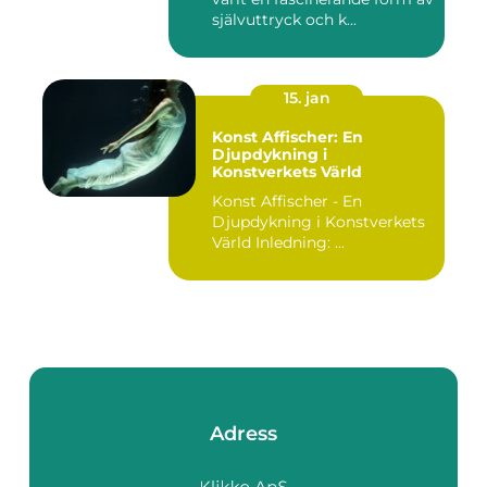
självuttryck och k...
15. jan
Konst Affischer: En
Djupdykning i
Konstverkets Värld
Konst Affischer - En
Djupdykning i Konstverkets
Värld Inledning: ...
Adress