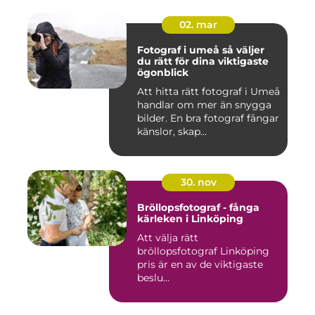
02. mar
Fotograf i umeå så väljer
du rätt för dina viktigaste
ögonblick
Att hitta rätt fotograf i Umeå
handlar om mer än snygga
bilder. En bra fotograf fångar
känslor, skap...
30. nov
Bröllopsfotograf - fånga
kärleken i Linköping
Att välja rätt
bröllopsfotograf Linköping
pris är en av de viktigaste
beslu...