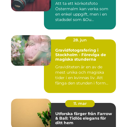
Att ta ett körkotsfoto
Östermalm kan verka som
en enkel uppgift, men i en
stadsdel som &Ou...
28. jun
Gravidfotografering i
Stockholm - Föreviga de
magiska stunderna
Graviditeten är en av de
mest unika och magiska
tider i en kvinnas liv. Att
fånga den stunden i form...
11. mar
Utforska färger från Farrow
& Ball: Tidlös elegans för
ditt hem