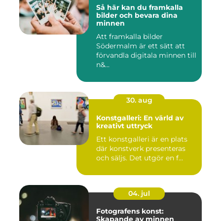
Så här kan du framkalla
bilder och bevara dina
minnen
Att framkalla bilder
Södermalm är ett sätt att
förvandla digitala minnen till
n&...
30. aug
Konstgalleri: En värld av
kreativt uttryck
Ett konstgalleri är en plats
där konstverk presenteras
och säljs. Det utgör en f...
04. jul
Fotografens konst:
Skapande av minnen