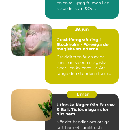
en enkel uppgift, men i en
stadsdel som &Ou...
28. jun
Gravidfotografering i
Stockholm - Föreviga de
magiska stunderna
Graviditeten är en av de
mest unika och magiska
tider i en kvinnas liv. Att
fånga den stunden i form...
11. mar
Utforska färger från Farrow
& Ball: Tidlös elegans för
ditt hem
När det handlar om att ge
ditt hem ett unikt och