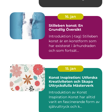
16. jan
Stilleben konst: En
Grundlig Översikt
Introduktion (-tag) Stilleben
konst är en konstform som
har existerat i århundraden
och som fortsät...
15. jan
Konst Inspiration: Utforska
Kreativiteten och Skapa
Uttrycksfulla Mästerverk
Introduktion av Konst
Inspiration Konst har alltid
varit en fascinerande form av
självuttryck och k...