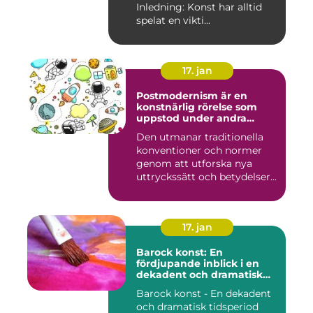
Inledning: Konst har alltid
spelat en vikti...
17. jan
Postmodernism är en
konstnärlig rörelse som
uppstod under andra
hälften av 1900-talet och
Den utmanar traditionella
fortsätter att påverka
konventioner och normer
samtida konstvärlden
genom att utforska nya
uttryckssätt och betydelser...
17. jan
Barock konst: En
fördjupande inblick i en
dekadent och dramatisk
period
Barock konst - En dekadent
och dramatisk tidsperiod