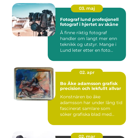
03. maj
Fotograf lund profesjonell
fotograf i hjertet av skåne
Å finne riktig fotograf
handler om langt mer enn
teknikk og utstyr. Mange i
Lund leter etter en foto...
02. apr
Bo Åke adamsson grafisk
precision och lekfullt allvar
Konstnären bo åke
adamsson har under lång tid
fascinerat samlare som
söker grafiska blad med
både te...
02. mar