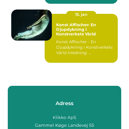
15. jan
Konst Affischer: En
Djupdykning i
Konstverkets Värld
Konst Affischer - En
Djupdykning i Konstverkets
Värld Inledning: ...
Adress