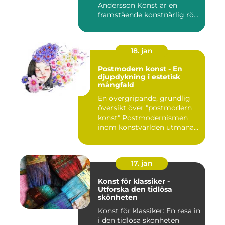
Andersson Konst är en
framstående konstnärlig rö...
18. jan
Postmodern konst - En
djupdykning i estetisk
mångfald
En övergripande, grundlig
översikt över "postmodern
konst" Postmodernismen
inom konstvärlden utmana...
17. jan
Konst för klassiker -
Utforska den tidlösa
skönheten
Konst för klassiker: En resa in
i den tidlösa skönheten