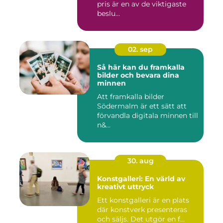
pris är en av de viktigaste
beslu...
02. sep
Så här kan du framkalla
bilder och bevara dina
minnen
Att framkalla bilder
Södermalm är ett sätt att
förvandla digitala minnen till
n&...
30. aug
Konstgalleri: En värld av
kreativt uttryck
Ett konstgalleri är en plats
där konstverk presenteras
och säljs. Det utgör en f...