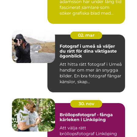
adamsson har under lång tid
fascinerat samlare som
söker grafiska blad med
både te...
02. mar
Fotograf i umeå så väljer
du rätt för dina viktigaste
ögonblick
Att hitta rätt fotograf i Umeå
handlar om mer än snygga
bilder. En bra fotograf fångar
känslor, skap...
30. nov
Bröllopsfotograf - fånga
kärleken i Linköping
Att välja rätt
bröllopsfotograf Linköping