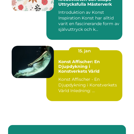
Uttrycksfulla Mästerverk
Introduktion av Konst
Inspiration Konst har alltid
varit en fascinerande form av
självuttryck och k...
15. jan
Konst Affischer: En
Djupdykning i
Konstverkets Värld
Konst Affischer - En
Djupdykning i Konstverkets
Värld Inledning: ...