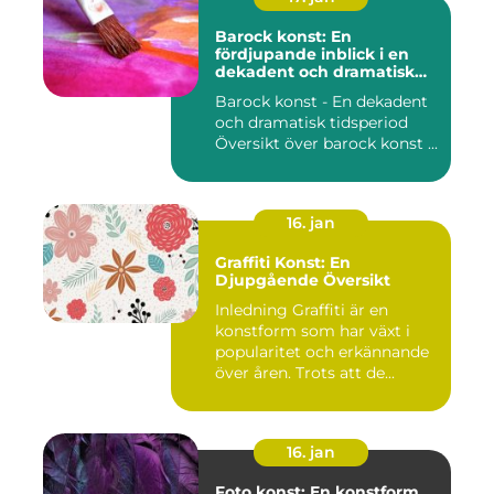
Barock konst: En
fördjupande inblick i en
dekadent och dramatisk
period
Barock konst - En dekadent
och dramatisk tidsperiod
Översikt över barock konst ...
16. jan
Graffiti Konst: En
Djupgående Översikt
Inledning Graffiti är en
konstform som har växt i
popularitet och erkännande
över åren. Trots att de...
16. jan
Foto konst: En konstform