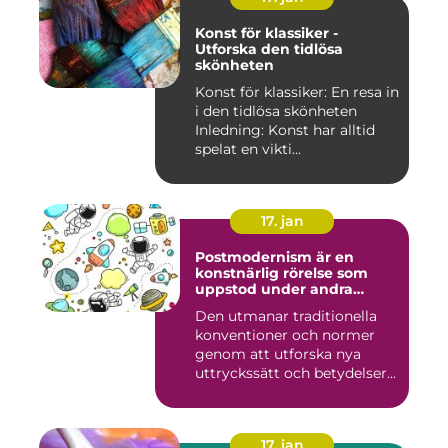
Konst för klassiker -
Utforska den tidlösa
skönheten
Konst för klassiker: En resa in
i den tidlösa skönheten
Inledning: Konst har alltid
spelat en vikti...
17. jan
Postmodernism är en
konstnärlig rörelse som
uppstod under andra
hälften av 1900-talet och
Den utmanar traditionella
fortsätter att påverka
konventioner och normer
samtida konstvärlden
genom att utforska nya
uttryckssätt och betydelser...
17. jan