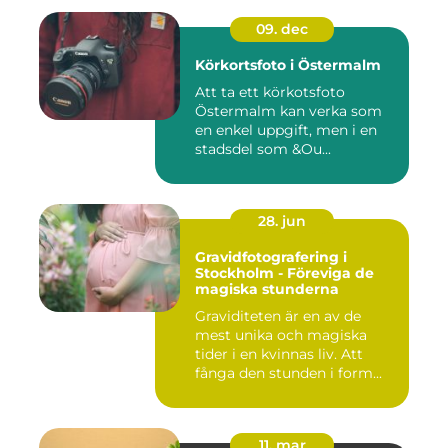
09. dec
Körkortsfoto i Östermalm
Att ta ett körkotsfoto
Östermalm kan verka som
en enkel uppgift, men i en
stadsdel som &Ou...
28. jun
Gravidfotografering i
Stockholm - Föreviga de
magiska stunderna
Graviditeten är en av de
mest unika och magiska
tider i en kvinnas liv. Att
fånga den stunden i form...
11. mar