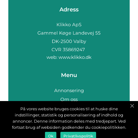
Adress
web:
www.klikko.dk
Menu
Annonsering
Om oss
Cookies
På vores website bruges cookies til at huske dine
indstillinger, statistik og personalisering af indhold og
Kontakta oss
annoncer. Denne information deles med tredjepart. Ved
Sitemap
fortsat brug af websiden godkender du cookiepolitikken.
Ok
Privatlivspolitik