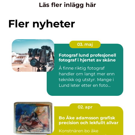
Läs fler inlägg här
Fler nyheter
03. maj
Fotograf lund profesjonell
fotograf i hjertet av skåne
Å finne riktig fotograf
handler om langt mer enn
teknikk og utstyr. Mange i
Lund leter etter en foto...
02. apr
Bo Åke adamsson grafisk
precision och lekfullt allvar
Konstnären bo åke