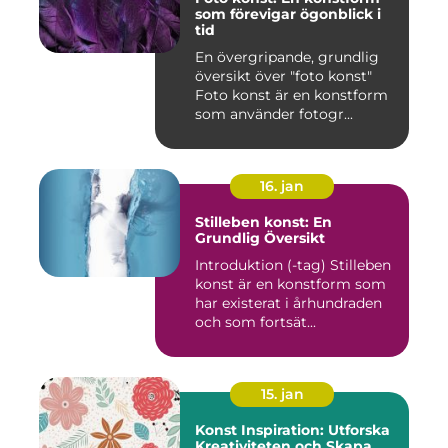
som förevigar ögonblick i
tid
En övergripande, grundlig
översikt över "foto konst"
Foto konst är en konstform
som använder fotogr...
16. jan
Stilleben konst: En
Grundlig Översikt
Introduktion (-tag) Stilleben
konst är en konstform som
har existerat i århundraden
och som fortsät...
15. jan
Konst Inspiration: Utforska
Kreativiteten och Skapa