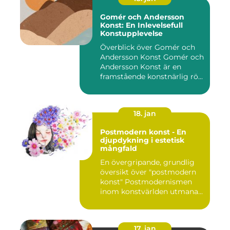
Gomér och Andersson
Konst: En Inlevelsefull
Konstupplevelse
Överblick över Gomér och
Andersson Konst Gomér och
Andersson Konst är en
framstående konstnärlig rö...
18. jan
Postmodern konst - En
djupdykning i estetisk
mångfald
En övergripande, grundlig
översikt över "postmodern
konst" Postmodernismen
inom konstvärlden utmana...
17. jan