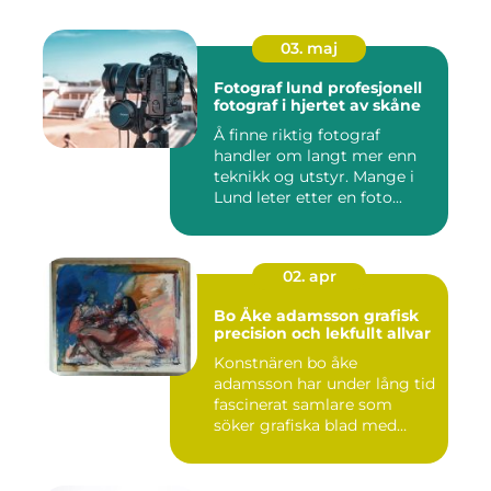
03. maj
Fotograf lund profesjonell
fotograf i hjertet av skåne
Å finne riktig fotograf
handler om langt mer enn
teknikk og utstyr. Mange i
Lund leter etter en foto...
02. apr
Bo Åke adamsson grafisk
precision och lekfullt allvar
Konstnären bo åke
adamsson har under lång tid
fascinerat samlare som
söker grafiska blad med
både te...