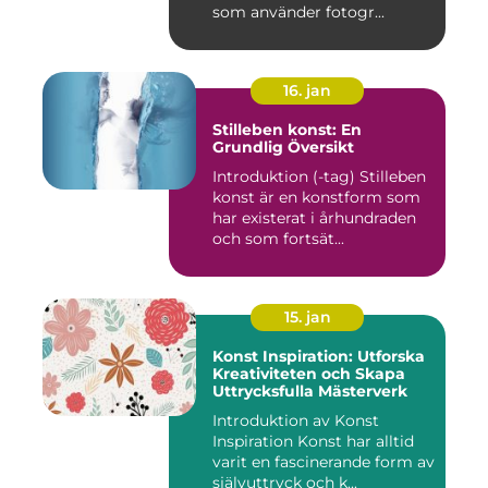
som använder fotogr...
16. jan
Stilleben konst: En
Grundlig Översikt
Introduktion (-tag) Stilleben
konst är en konstform som
har existerat i århundraden
och som fortsät...
15. jan
Konst Inspiration: Utforska
Kreativiteten och Skapa
Uttrycksfulla Mästerverk
Introduktion av Konst
Inspiration Konst har alltid
varit en fascinerande form av
självuttryck och k...