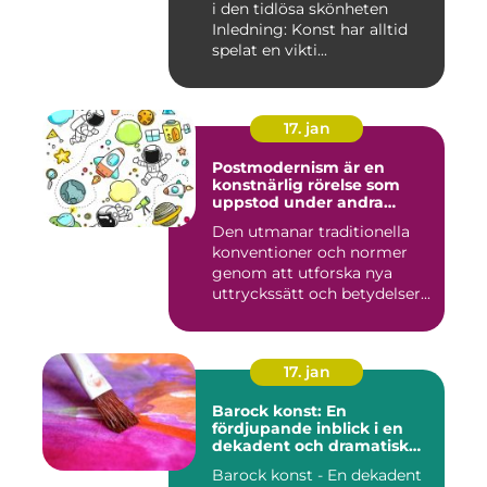
i den tidlösa skönheten
Inledning: Konst har alltid
spelat en vikti...
17. jan
Postmodernism är en
konstnärlig rörelse som
uppstod under andra
hälften av 1900-talet och
Den utmanar traditionella
fortsätter att påverka
konventioner och normer
samtida konstvärlden
genom att utforska nya
uttryckssätt och betydelser...
17. jan
Barock konst: En
fördjupande inblick i en
dekadent och dramatisk
period
Barock konst - En dekadent