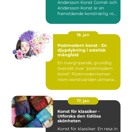
Andersson Konst Gomér och
Andersson Konst är en
framstående konstnärlig rö...
18. jan
Postmodern konst - En
djupdykning i estetisk
mångfald
En övergripande, grundlig
översikt över "postmodern
konst" Postmodernismen
inom konstvärlden utmana...
17. jan
Konst för klassiker -
Utforska den tidlösa
skönheten
Konst för klassiker: En resa in