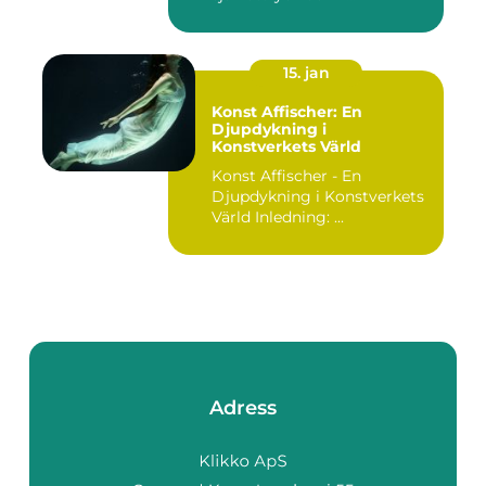
15. jan
Konst Affischer: En
Djupdykning i
Konstverkets Värld
Konst Affischer - En
Djupdykning i Konstverkets
Värld Inledning: ...
Adress