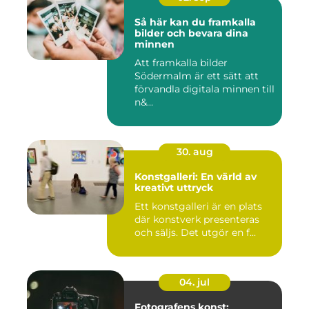
Så här kan du framkalla
bilder och bevara dina
minnen
Att framkalla bilder
Södermalm är ett sätt att
förvandla digitala minnen till
n&...
30. aug
Konstgalleri: En värld av
kreativt uttryck
Ett konstgalleri är en plats
där konstverk presenteras
och säljs. Det utgör en f...
04. jul
Fotografens konst: