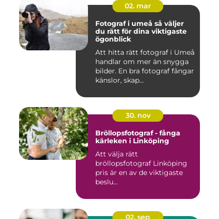
02. mar
Fotograf i umeå så väljer
du rätt för dina viktigaste
ögonblick
Att hitta rätt fotograf i Umeå
handlar om mer än snygga
bilder. En bra fotograf fångar
känslor, skap...
30. nov
Bröllopsfotograf - fånga
kärleken i Linköping
Att välja rätt
bröllopsfotograf Linköping
pris är en av de viktigaste
beslu...
02. sep