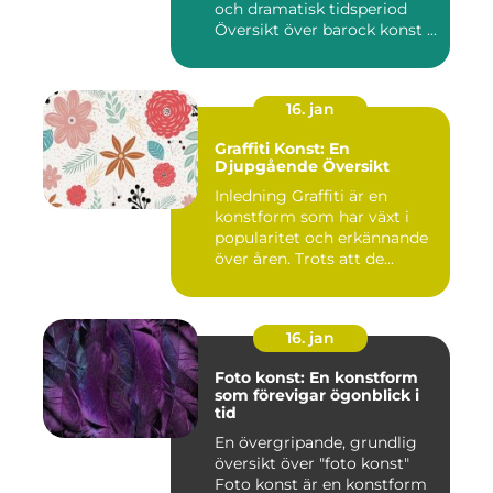
och dramatisk tidsperiod
Översikt över barock konst ...
16. jan
Graffiti Konst: En
Djupgående Översikt
Inledning Graffiti är en
konstform som har växt i
popularitet och erkännande
över åren. Trots att de...
16. jan
Foto konst: En konstform
som förevigar ögonblick i
tid
En övergripande, grundlig
översikt över "foto konst"
Foto konst är en konstform