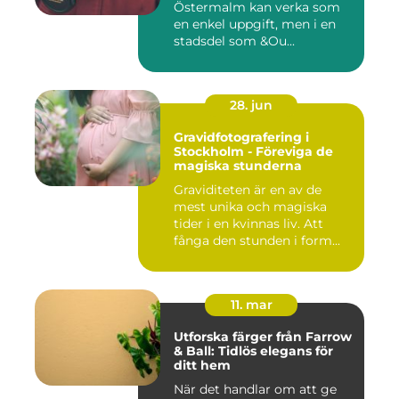
Östermalm kan verka som
en enkel uppgift, men i en
stadsdel som &Ou...
28. jun
Gravidfotografering i
Stockholm - Föreviga de
magiska stunderna
Graviditeten är en av de
mest unika och magiska
tider i en kvinnas liv. Att
fånga den stunden i form...
11. mar
Utforska färger från Farrow
& Ball: Tidlös elegans för
ditt hem
När det handlar om att ge