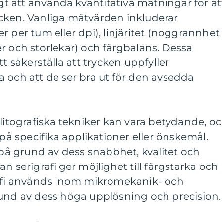
igt att använda kvantitativa mätningar för at
cken. Vanliga mätvärden inkluderar
 per tum eller dpi), linjäritet (noggrannhet 
r och storlekar) och färgbalans. Dessa
tt säkerställa att trycken uppfyller
 och att de ser bra ut för den avsedda
 litografiska tekniker kan vara betydande, o
 på specifika applikationer eller önskemål.
r på grund av dess snabbhet, kvalitet och
n serigrafi ger möjlighet till färgstarka och
rafi används inom mikromekanik- och
rund av dess höga upplösning och precision.