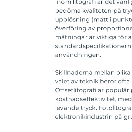
Inom litografi är det vanl
bedöma kvaliteten på try
upplösning (mätt i punkter
överföring av proportione
mätningar är viktiga för a
standardspecifikationerna
användningen.
Skillnaderna mellan olika
valet av teknik beror ofta
Offsetlitografi är populä
kostnadseffektivitet, meda
levande tryck. Fotolitog
elektronikindustrin på g