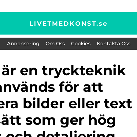
LIVETMEDKONST.
se
Annonsering
Om Oss
Cookies
Kontakta Oss
nvänds för att
ra bilder eller text
sätt som ger hög
t och detaljering