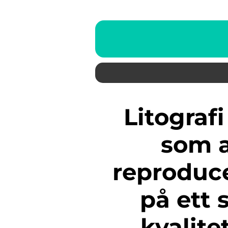
Litografi är en tryckteknik
som a
reproduce
på ett 
kvalite