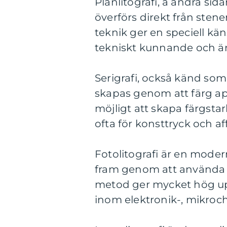
Planlitografi, å andra sida
överförs direkt från stene
teknik ger en speciell kän
tekniskt kunnande och är
Serigrafi, också känd som 
skapas genom att färg ap
möjligt att skapa färgsta
ofta för konsttryck och af
Fotolitografi är en modern
fram genom att använda f
metod ger mycket hög up
inom elektronik-, mikroch