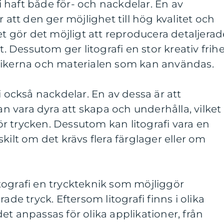
fi haft både för- och nackdelar. En av
r att den ger möjlighet till hög kvalitet och
et gör det möjligt att reproducera detaljerad
t. Dessutom ger litografi en stor kreativ frih
nikerna och materialen som kan användas.
i också nackdelar. En av dessa är att
kan vara dyra att skapa och underhålla, vilket
r trycken. Dessutom kan litografi vara en
kilt om det krävs flera färglager eller om
tografi en tryckteknik som möjliggör
ade tryck. Eftersom litografi finns i olika
et anpassas för olika applikationer, från