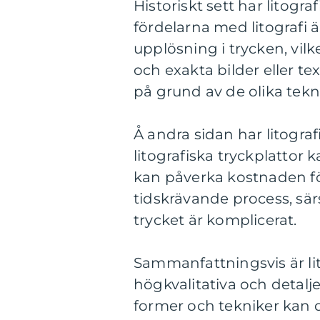
Historiskt sett har litogra
fördelarna med litografi ä
upplösning i trycken, vilk
och exakta bilder eller tex
på grund av de olika tek
Å andra sidan har litograf
litografiska tryckplattor 
kan påverka kostnaden fö
tidskrävande process, särs
trycket är komplicerat.
Sammanfattningsvis är li
högkvalitativa och detaljer
former och tekniker kan d