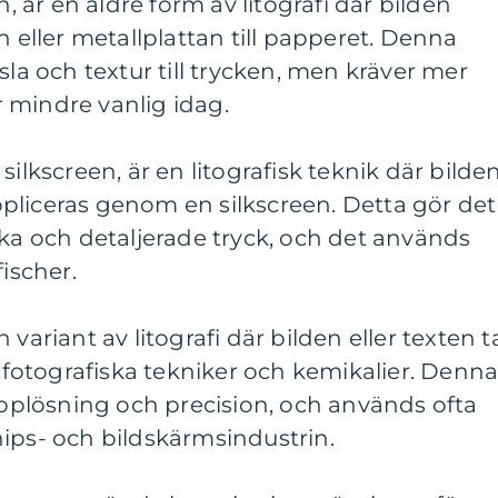
n, är en äldre form av litografi där bilden
n eller metallplattan till papperet. Denna
sla och textur till trycken, men kräver mer
 mindre vanlig idag.
silkscreen, är en litografisk teknik där bilde
pliceras genom en silkscreen. Detta gör det
rka och detaljerade tryck, och det används
fischer.
 variant av litografi där bilden eller texten t
otografiska tekniker och kemikalier. Denn
plösning och precision, och används ofta
ips- och bildskärmsindustrin.