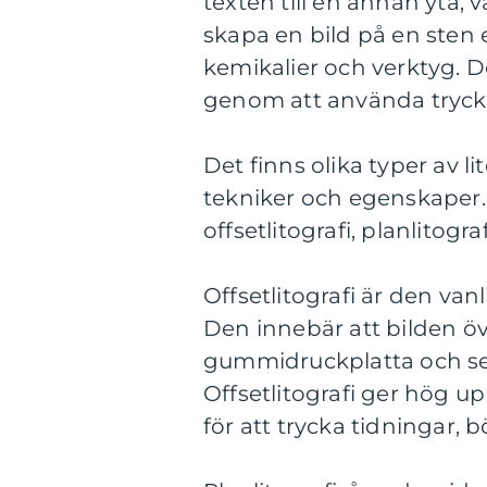
texten till en annan yta, 
skapa en bild på en sten e
kemikalier och verktyg. D
genom att använda tryckp
Det finns olika typer av l
tekniker och egenskaper.
offsetlitografi, planlitograf
Offsetlitografi är den va
Den innebär att bilden över
gummidruckplatta och seda
Offsetlitografi ger hög u
för att trycka tidningar, 