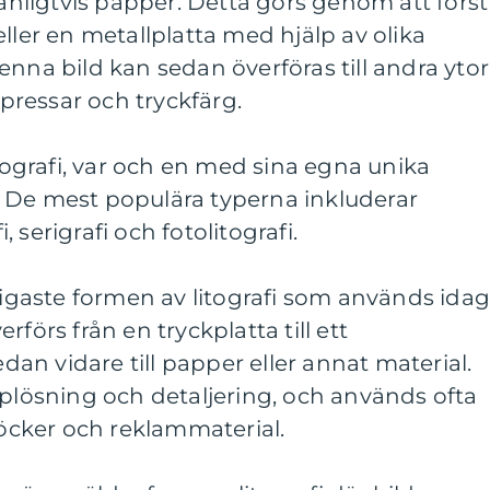
vanligtvis papper. Detta görs genom att först
ller en metallplatta med hjälp av olika
enna bild kan sedan överföras till andra ytor
ressar och tryckfärg.
itografi, var och en med sina egna unika
 De mest populära typerna inkluderar
i, serigrafi och fotolitografi.
nligaste formen av litografi som används idag
förs från en tryckplatta till ett
n vidare till papper eller annat material.
pplösning och detaljering, och används ofta
böcker och reklammaterial.