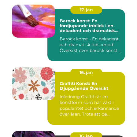
17. jan
Barock konst: En
fördjupande inblick i en
dekadent och dramatisk
period
Barock konst - En dekadent
och dramatisk tidsperiod
Översikt över barock konst ...
16. jan
Graffiti Konst: En
Djupgående Översikt
Inledning Graffiti är en
konstform som har växt i
popularitet och erkännande
över åren. Trots att de...
16. jan