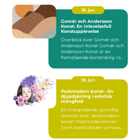
18. jan
Gomér och Andersson
Konst: En Inlevelsefull
Konstupplevelse
Överblick över Gomér och
Andersson Konst Gomér och
Andersson Konst är en
framstående konstnärlig rö...
18. jan
Postmodern konst - En
djupdykning i estetisk
mångfald
En övergripande, grundlig
översikt över "postmodern
konst" Postmodernismen
inom konstvärlden utmana...