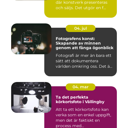
där konstverk presenteras
och säljs. Det utgör en f...
04. jul
Fotografens konst:
Skapande av minnen
genom att fånga ögonblick
Fotografi är mer än bara ett
sätt att dokumentera
världen omkring oss. Det ä...
04. mar
Ta det perfekta
körkortsfoto i Vällingby
Att ta ett körkortsfoto kan
verka som en enkel uppgift,
men det är faktiskt en
process med...