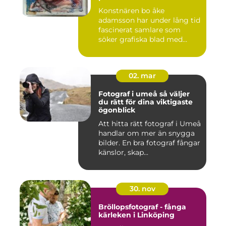
Konstnären bo åke
adamsson har under lång tid
fascinerat samlare som
söker grafiska blad med
både te...
02. mar
Fotograf i umeå så väljer
du rätt för dina viktigaste
ögonblick
Att hitta rätt fotograf i Umeå
handlar om mer än snygga
bilder. En bra fotograf fångar
känslor, skap...
30. nov
Bröllopsfotograf - fånga
kärleken i Linköping