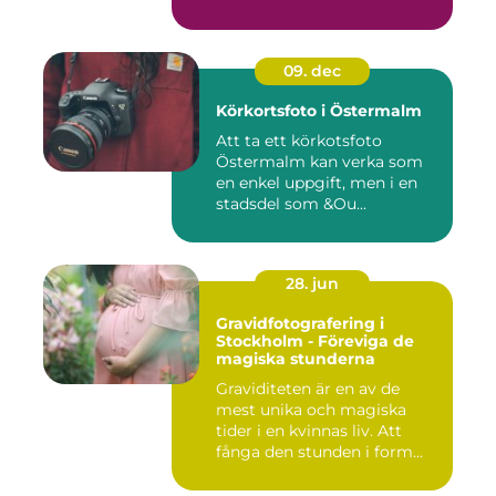
09. dec
Körkortsfoto i Östermalm
Att ta ett körkotsfoto
Östermalm kan verka som
en enkel uppgift, men i en
stadsdel som &Ou...
28. jun
Gravidfotografering i
Stockholm - Föreviga de
magiska stunderna
Graviditeten är en av de
mest unika och magiska
tider i en kvinnas liv. Att
fånga den stunden i form...