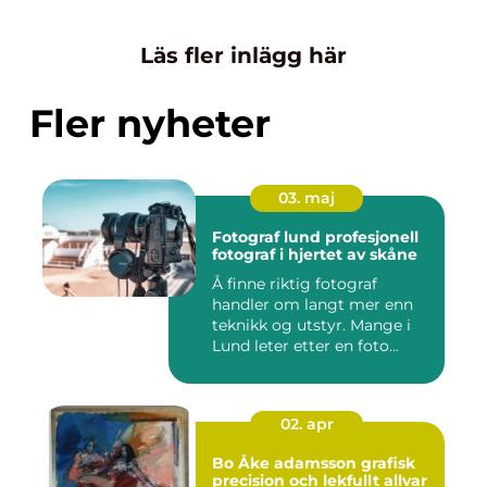
Läs fler inlägg här
Fler nyheter
03. maj
Fotograf lund profesjonell
fotograf i hjertet av skåne
Å finne riktig fotograf
handler om langt mer enn
teknikk og utstyr. Mange i
Lund leter etter en foto...
02. apr
Bo Åke adamsson grafisk
precision och lekfullt allvar