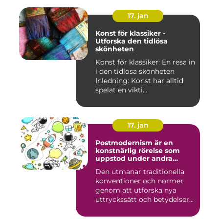
17. jan
Konst för klassiker -
Utforska den tidlösa
skönheten
Konst för klassiker: En resa in
i den tidlösa skönheten
Inledning: Konst har alltid
spelat en vikti...
17. jan
Postmodernism är en
konstnärlig rörelse som
uppstod under andra
hälften av 1900-talet och
Den utmanar traditionella
fortsätter att påverka
konventioner och normer
samtida konstvärlden
genom att utforska nya
uttryckssätt och betydelser...