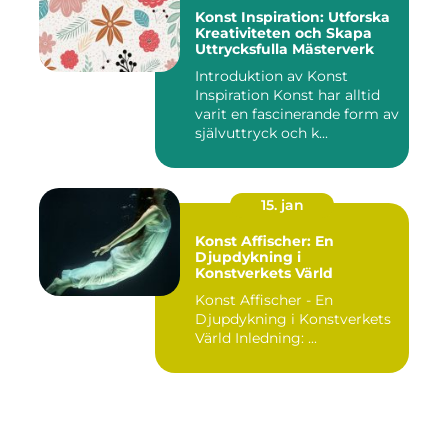
Konst Inspiration: Utforska
Kreativiteten och Skapa
Uttrycksfulla Mästerverk
Introduktion av Konst
Inspiration Konst har alltid
varit en fascinerande form av
självuttryck och k...
15. jan
Konst Affischer: En
Djupdykning i
Konstverkets Värld
Konst Affischer - En
Djupdykning i Konstverkets
Värld Inledning: ...