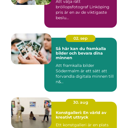
Att välja rätt
bröllopsfotograf Linköping
pris är en av de viktigaste
beslu...
02. sep
Så här kan du framkalla
bilder och bevara dina
minnen
Att framkalla bilder
Södermalm är ett sätt att
förvandla digitala minnen till
n&...
30. aug
Konstgalleri: En värld av
kreativt uttryck
Ett konstgalleri är en plats