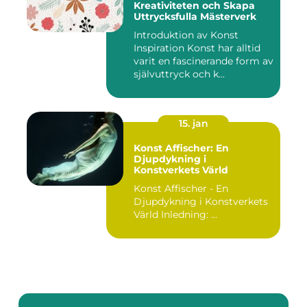
Kreativiteten och Skapa
Uttrycksfulla Mästerverk
Introduktion av Konst
Inspiration Konst har alltid
varit en fascinerande form av
självuttryck och k...
15. jan
Konst Affischer: En
Djupdykning i
Konstverkets Värld
Konst Affischer - En
Djupdykning i Konstverkets
Värld Inledning: ...