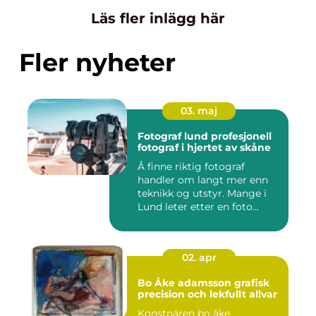
Läs fler inlägg här
Fler nyheter
03. maj
Fotograf lund profesjonell
fotograf i hjertet av skåne
Å finne riktig fotograf
handler om langt mer enn
teknikk og utstyr. Mange i
Lund leter etter en foto...
02. apr
Bo Åke adamsson grafisk
precision och lekfullt allvar
Konstnären bo åke