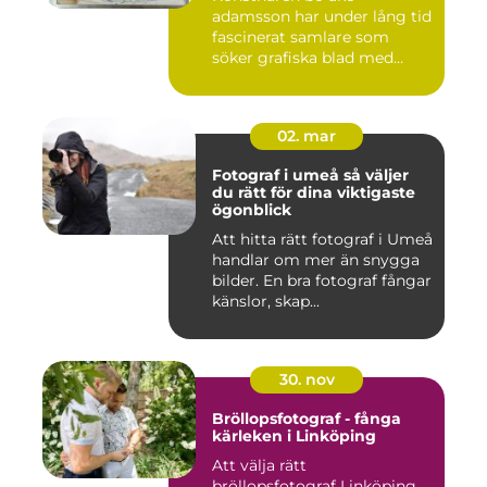
adamsson har under lång tid
fascinerat samlare som
söker grafiska blad med
både te...
02. mar
Fotograf i umeå så väljer
du rätt för dina viktigaste
ögonblick
Att hitta rätt fotograf i Umeå
handlar om mer än snygga
bilder. En bra fotograf fångar
känslor, skap...
30. nov
Bröllopsfotograf - fånga
kärleken i Linköping
Att välja rätt
bröllopsfotograf Linköping