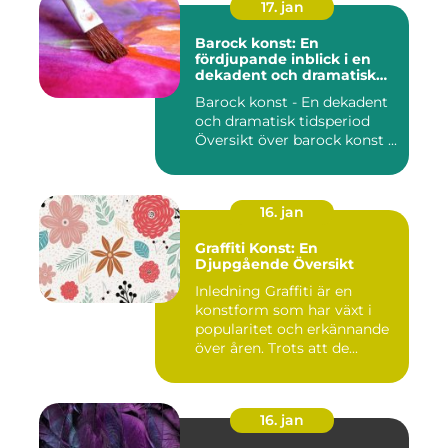
17. jan
Barock konst: En
fördjupande inblick i en
dekadent och dramatisk
period
Barock konst - En dekadent
och dramatisk tidsperiod
Översikt över barock konst ...
16. jan
Graffiti Konst: En
Djupgående Översikt
Inledning Graffiti är en
konstform som har växt i
popularitet och erkännande
över åren. Trots att de...
16. jan