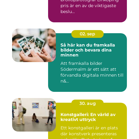
pris är en av de viktigaste
beslu...
02. sep
Så här kan du framkalla
bilder och bevara dina
minnen
Att framkalla bilder
Södermalm är ett sätt att
förvandla digitala minnen till
n&...
30. aug
Konstgalleri: En värld av
kreativt uttryck
Ett konstgalleri är en plats
där konstverk presenteras