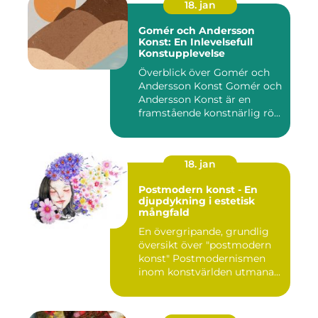
18. jan
Gomér och Andersson
Konst: En Inlevelsefull
Konstupplevelse
Överblick över Gomér och
Andersson Konst Gomér och
Andersson Konst är en
framstående konstnärlig rö...
18. jan
Postmodern konst - En
djupdykning i estetisk
mångfald
En övergripande, grundlig
översikt över "postmodern
konst" Postmodernismen
inom konstvärlden utmana...