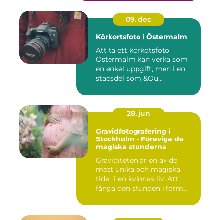
09. dec
Körkortsfoto i Östermalm
Att ta ett körkotsfoto
Östermalm kan verka som
en enkel uppgift, men i en
stadsdel som &Ou...
28. jun
Gravidfotografering i
Stockholm - Föreviga de
magiska stunderna
Graviditeten är en av de
mest unika och magiska
tider i en kvinnas liv. Att
fånga den stunden i form...