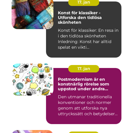
17. jan
Konst för klassiker -
Utforska den tidlösa
skönheten
Konst för klassiker: En resa in
i den tidlösa skönheten
Inledning: Konst har alltid
spelat en vikti...
17. jan
Postmodernism är en
konstnärlig rörelse som
uppstod under andra
hälften av 1900-talet och
Den utmanar traditionella
fortsätter att påverka
konventioner och normer
samtida konstvärlden
genom att utforska nya
uttryckssätt och betydelser...