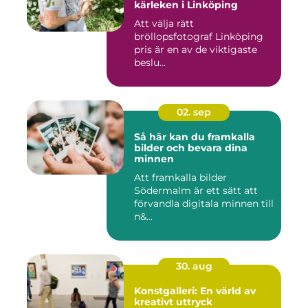
kärleken i Linköping
Att välja rätt
bröllopsfotograf Linköping
pris är en av de viktigaste
beslu...
02. sep
Så här kan du framkalla
bilder och bevara dina
minnen
Att framkalla bilder
Södermalm är ett sätt att
förvandla digitala minnen till
n&...
30. aug
Konstgalleri: En värld av
kreativt uttryck