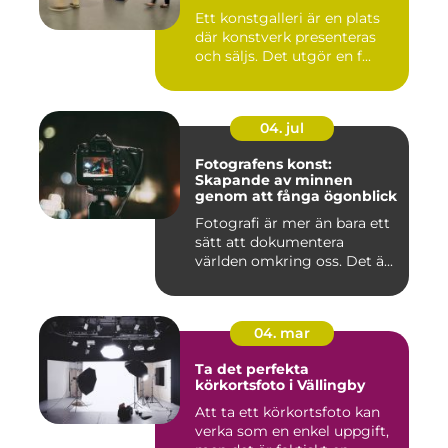
Ett konstgalleri är en plats
där konstverk presenteras
och säljs. Det utgör en f...
04. jul
Fotografens konst:
Skapande av minnen
genom att fånga ögonblick
Fotografi är mer än bara ett
sätt att dokumentera
världen omkring oss. Det ä...
04. mar
Ta det perfekta
körkortsfoto i Vällingby
Att ta ett körkortsfoto kan
verka som en enkel uppgift,