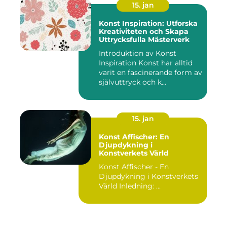
15. jan
Konst Inspiration: Utforska
Kreativiteten och Skapa
Uttrycksfulla Mästerverk
Introduktion av Konst
Inspiration Konst har alltid
varit en fascinerande form av
självuttryck och k...
15. jan
Konst Affischer: En
Djupdykning i
Konstverkets Värld
Konst Affischer - En
Djupdykning i Konstverkets
Värld Inledning: ...