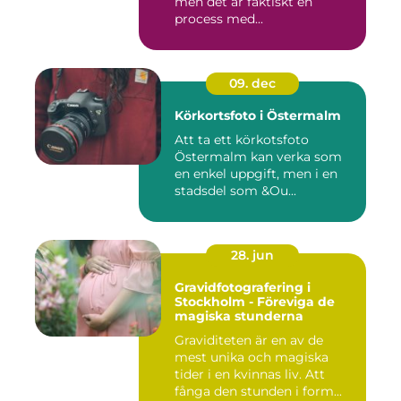
men det är faktiskt en
process med...
09. dec
Körkortsfoto i Östermalm
Att ta ett körkotsfoto
Östermalm kan verka som
en enkel uppgift, men i en
stadsdel som &Ou...
28. jun
Gravidfotografering i
Stockholm - Föreviga de
magiska stunderna
Graviditeten är en av de
mest unika och magiska
tider i en kvinnas liv. Att
fånga den stunden i form...