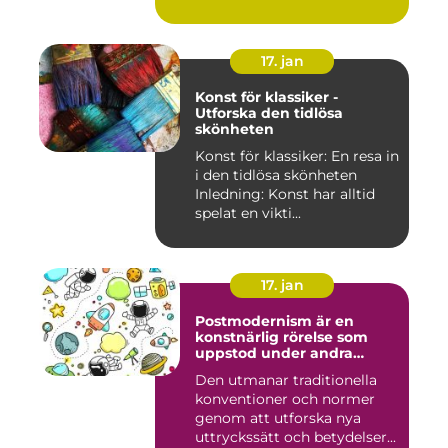
17. jan
Konst för klassiker -
Utforska den tidlösa
skönheten
Konst för klassiker: En resa in
i den tidlösa skönheten
Inledning: Konst har alltid
spelat en vikti...
17. jan
Postmodernism är en
konstnärlig rörelse som
uppstod under andra
hälften av 1900-talet och
Den utmanar traditionella
fortsätter att påverka
konventioner och normer
samtida konstvärlden
genom att utforska nya
uttryckssätt och betydelser...