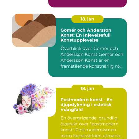
18. jan
Gomér och Andersson
Konst: En Inlevelsefull
Konstupplevelse
Överblick över Gomér och
Andersson Konst Gomér och
Andersson Konst är en
framstående konstnärlig rö...
18. jan
Postmodern konst - En
djupdykning i estetisk
mångfald
En övergripande, grundlig
översikt över "postmodern
konst" Postmodernismen
inom konstvärlden utmana...