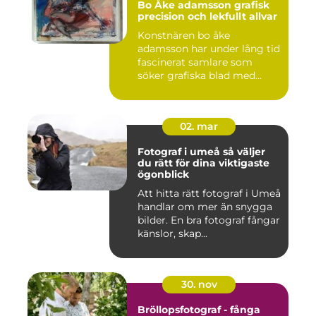
Bo Åke adamsson grafisk
precision och lekfullt allvar
Konstnären bo åke
adamsson har under lång tid
fascinerat samlare som
söker grafiska blad med
både te...
02. mar
Fotograf i umeå så väljer
du rätt för dina viktigaste
ögonblick
Att hitta rätt fotograf i Umeå
handlar om mer än snygga
bilder. En bra fotograf fångar
känslor, skap...
30. nov
Bröllopsfotograf - fånga