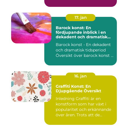
17. jan
Barock konst: En
fördjupande inblick i en
dekadent och dramatisk
period
Barock konst - En dekadent
och dramatisk tidsperiod
Översikt över barock konst ...
16. jan
Graffiti Konst: En
Djupgående Översikt
Inledning Graffiti är en
konstform som har växt i
popularitet och erkännande
över åren. Trots att de...