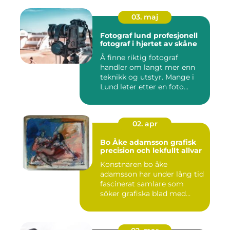
03. maj
Fotograf lund profesjonell
fotograf i hjertet av skåne
Å finne riktig fotograf
handler om langt mer enn
teknikk og utstyr. Mange i
Lund leter etter en foto...
02. apr
Bo Åke adamsson grafisk
precision och lekfullt allvar
Konstnären bo åke
adamsson har under lång tid
fascinerat samlare som
söker grafiska blad med
både te...