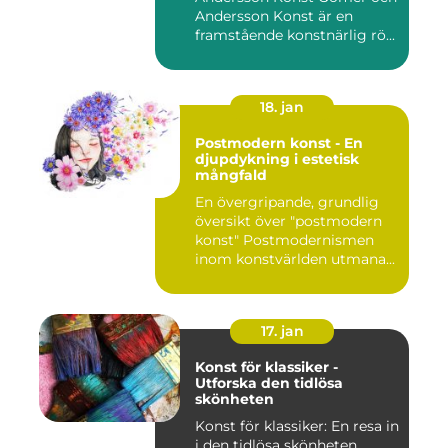
Andersson Konst är en
framstående konstnärlig rö...
18. jan
Postmodern konst - En
djupdykning i estetisk
mångfald
En övergripande, grundlig
översikt över "postmodern
konst" Postmodernismen
inom konstvärlden utmana...
17. jan
Konst för klassiker -
Utforska den tidlösa
skönheten
Konst för klassiker: En resa in
i den tidlösa skönheten