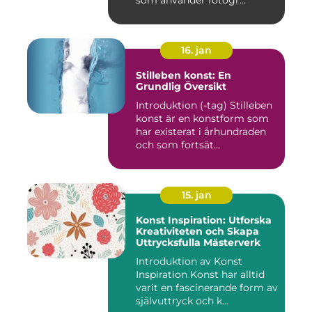
som använder fotogr...
16. jan
Stilleben konst: En
Grundlig Översikt
Introduktion (-tag) Stilleben
konst är en konstform som
har existerat i århundraden
och som fortsät...
15. jan
Konst Inspiration: Utforska
Kreativiteten och Skapa
Uttrycksfulla Mästerverk
Introduktion av Konst
Inspiration Konst har alltid
varit en fascinerande form av
självuttryck och k...