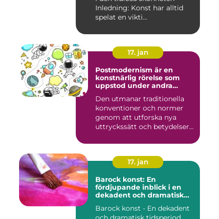
Inledning: Konst har alltid
spelat en vikti...
17. jan
Postmodernism är en
konstnärlig rörelse som
uppstod under andra
hälften av 1900-talet och
Den utmanar traditionella
fortsätter att påverka
konventioner och normer
samtida konstvärlden
genom att utforska nya
uttryckssätt och betydelser...
17. jan
Barock konst: En
fördjupande inblick i en
dekadent och dramatisk
period
Barock konst - En dekadent
och dramatisk tidsperiod