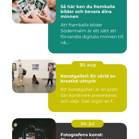
Så här kan du framkalla
bilder och bevara dina
minnen
Att framkalla bilder
Södermalm är ett sätt att
förvandla digitala minnen till
n&...
30. aug
Konstgalleri: En värld av
kreativt uttryck
Ett konstgalleri är en plats
där konstverk presenteras
och säljs. Det utgör en f...
04. jul
Fotografens konst: