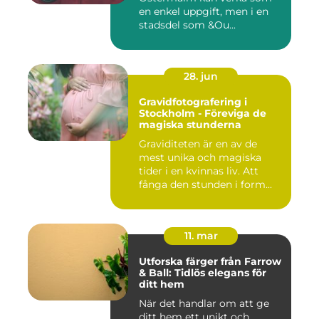
en enkel uppgift, men i en
stadsdel som &Ou...
28. jun
Gravidfotografering i
Stockholm - Föreviga de
magiska stunderna
Graviditeten är en av de
mest unika och magiska
tider i en kvinnas liv. Att
fånga den stunden i form...
11. mar
Utforska färger från Farrow
& Ball: Tidlös elegans för
ditt hem
När det handlar om att ge
ditt hem ett unikt och