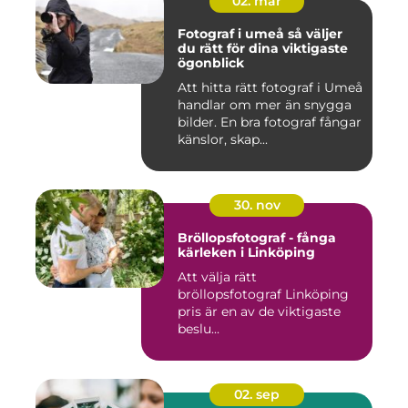
02. mar
Fotograf i umeå så väljer
du rätt för dina viktigaste
ögonblick
Att hitta rätt fotograf i Umeå
handlar om mer än snygga
bilder. En bra fotograf fångar
känslor, skap...
30. nov
Bröllopsfotograf - fånga
kärleken i Linköping
Att välja rätt
bröllopsfotograf Linköping
pris är en av de viktigaste
beslu...
02. sep