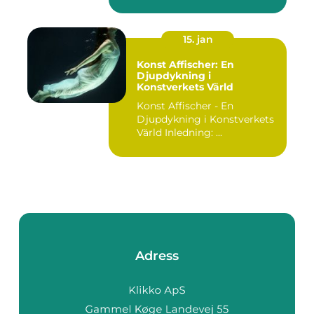
15. jan
Konst Affischer: En
Djupdykning i
Konstverkets Värld
Konst Affischer - En
Djupdykning i Konstverkets
Värld Inledning: ...
Adress