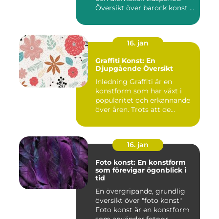
Översikt över barock konst ...
16. jan
Graffiti Konst: En
Djupgående Översikt
Inledning Graffiti är en
konstform som har växt i
popularitet och erkännande
över åren. Trots att de...
16. jan
Foto konst: En konstform
som förevigar ögonblick i
tid
En övergripande, grundlig
översikt över "foto konst"
Foto konst är en konstform