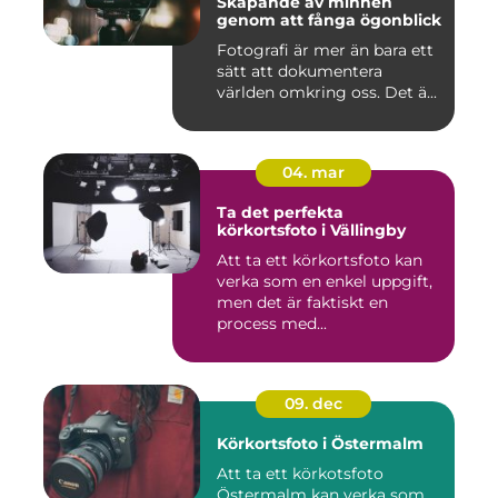
Skapande av minnen
genom att fånga ögonblick
Fotografi är mer än bara ett
sätt att dokumentera
världen omkring oss. Det ä...
04. mar
Ta det perfekta
körkortsfoto i Vällingby
Att ta ett körkortsfoto kan
verka som en enkel uppgift,
men det är faktiskt en
process med...
09. dec
Körkortsfoto i Östermalm
Att ta ett körkotsfoto
Östermalm kan verka som