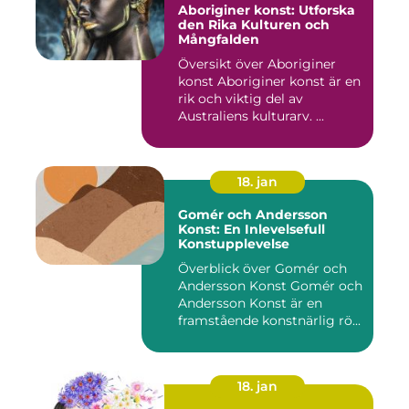
Aboriginer konst: Utforska
den Rika Kulturen och
Mångfalden
Översikt över Aboriginer
konst Aboriginer konst är en
rik och viktig del av
Australiens kulturarv. ...
18. jan
Gomér och Andersson
Konst: En Inlevelsefull
Konstupplevelse
Överblick över Gomér och
Andersson Konst Gomér och
Andersson Konst är en
framstående konstnärlig rö...
18. jan