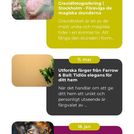
Gravidfotografering i
Stockholm - Föreviga de
magiska stunderna
Graviditeten är en av de
mest unika och magiska
tider i en kvinnas liv. Att
fånga den stunden i form...
11. mar
Utforska färger från Farrow
& Ball: Tidlös elegans för
ditt hem
När det handlar om att ge
ditt hem ett unikt och
personligt utseende är
färgvalet av ...
18. jan