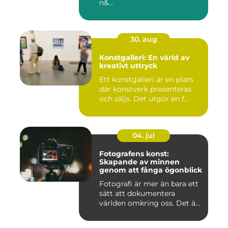
n&...
30. aug
Konstgalleri: En värld av
kreativt uttryck
Ett konstgalleri är en plats
där konstverk presenteras
och säljs. Det utgör en f...
04. jul
Fotografens konst:
Skapande av minnen
genom att fånga ögonblick
Fotografi är mer än bara ett
sätt att dokumentera
världen omkring oss. Det ä...