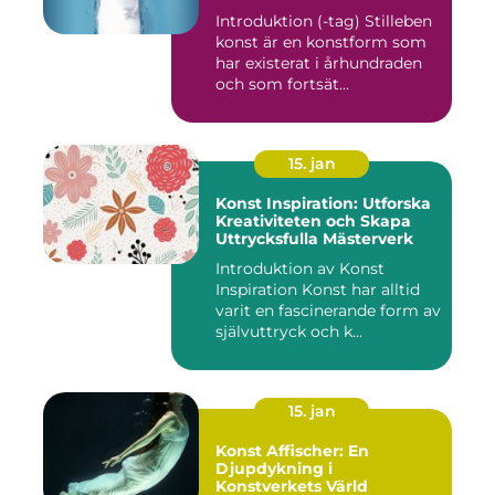
Introduktion (-tag) Stilleben
konst är en konstform som
har existerat i århundraden
och som fortsät...
15. jan
Konst Inspiration: Utforska
Kreativiteten och Skapa
Uttrycksfulla Mästerverk
Introduktion av Konst
Inspiration Konst har alltid
varit en fascinerande form av
självuttryck och k...
15. jan
Konst Affischer: En
Djupdykning i
Konstverkets Värld