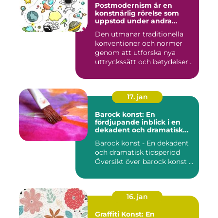
Postmodernism är en
konstnärlig rörelse som
uppstod under andra
hälften av 1900-talet och
Den utmanar traditionella
fortsätter att påverka
konventioner och normer
samtida konstvärlden
genom att utforska nya
uttryckssätt och betydelser...
17. jan
Barock konst: En
fördjupande inblick i en
dekadent och dramatisk
period
Barock konst - En dekadent
och dramatisk tidsperiod
Översikt över barock konst ...
16. jan
Graffiti Konst: En