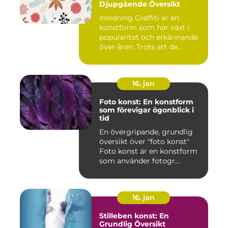
Djupgående Översikt
Inledning Graffiti är en
konstform som har växt i
popularitet och erkännande
över åren. Trots att de...
16. jan
Foto konst: En konstform
som förevigar ögonblick i
tid
En övergripande, grundlig
översikt över "foto konst"
Foto konst är en konstform
som använder fotogr...
16. jan
Stilleben konst: En
Grundlig Översikt