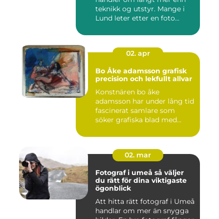
teknikk og utstyr. Mange i
Lund leter etter en foto...
02. apr
Bo Åke adamsson grafisk
precision och lekfullt allvar
Konstnären bo åke
adamsson har under lång tid
fascinerat samlare som
söker grafiska blad med
både te...
02. mar
Fotograf i umeå så väljer
du rätt för dina viktigaste
ögonblick
Att hitta rätt fotograf i Umeå
handlar om mer än snygga