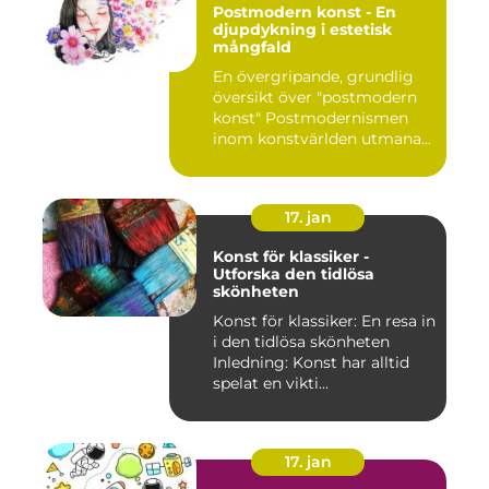
Postmodern konst - En
djupdykning i estetisk
mångfald
En övergripande, grundlig
översikt över "postmodern
konst" Postmodernismen
inom konstvärlden utmana...
17. jan
Konst för klassiker -
Utforska den tidlösa
skönheten
Konst för klassiker: En resa in
i den tidlösa skönheten
Inledning: Konst har alltid
spelat en vikti...
17. jan