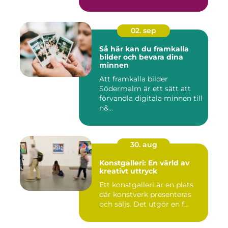
02. sep
Så här kan du framkalla
bilder och bevara dina
minnen
Att framkalla bilder
Södermalm är ett sätt att
förvandla digitala minnen till
n&...
30. aug
Konstgalleri: En värld av
kreativt uttryck
Ett konstgalleri är en plats
där konstverk presenteras
och säljs. Det utgör en f...