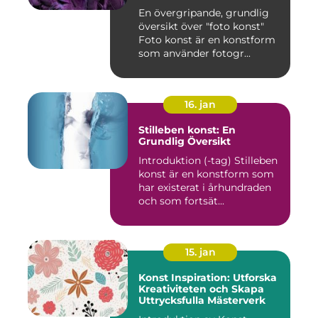
En övergripande, grundlig
översikt över "foto konst"
Foto konst är en konstform
som använder fotogr...
16. jan
Stilleben konst: En
Grundlig Översikt
Introduktion (-tag) Stilleben
konst är en konstform som
har existerat i århundraden
och som fortsät...
15. jan
Konst Inspiration: Utforska
Kreativiteten och Skapa
Uttrycksfulla Mästerverk