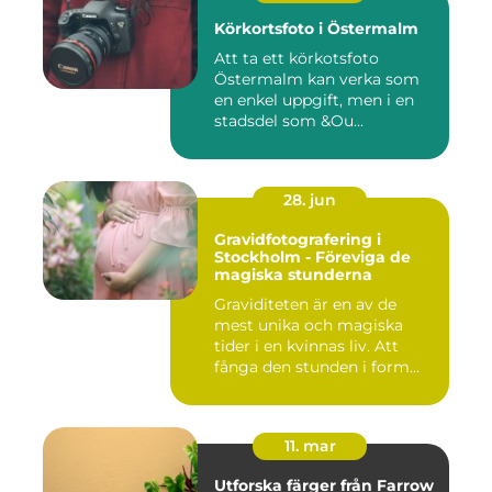
Körkortsfoto i Östermalm
Att ta ett körkotsfoto
Östermalm kan verka som
en enkel uppgift, men i en
stadsdel som &Ou...
28. jun
Gravidfotografering i
Stockholm - Föreviga de
magiska stunderna
Graviditeten är en av de
mest unika och magiska
tider i en kvinnas liv. Att
fånga den stunden i form...
11. mar
Utforska färger från Farrow