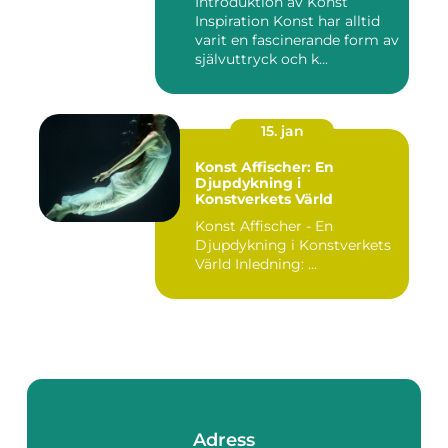
Introduktion av Konst
Inspiration Konst har alltid
varit en fascinerande form av
självuttryck och k...
15. jan
Konst Affischer: En
Djupdykning i
Konstverkets Värld
Konst Affischer - En
Djupdykning i Konstverkets
Värld Inledning: ...
Adress