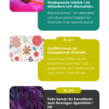
fördjupande inblick i en
dekadent och dramatisk
period
Barock konst - En dekadent
och dramatisk tidsperiod
Översikt över barock konst ...
16. jan
Graffiti Konst: En
Djupgående Översikt
Inledning Graffiti är en
konstform som har växt i
popularitet och erkännande
över åren. Trots att de...
16. jan
Foto konst: En konstform
som förevigar ögonblick i
tid