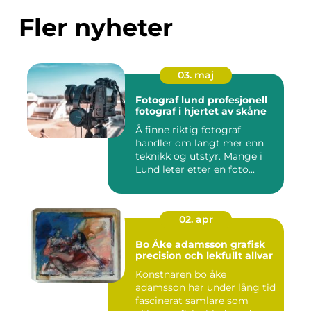
Fler nyheter
03. maj
Fotograf lund profesjonell
fotograf i hjertet av skåne
Å finne riktig fotograf
handler om langt mer enn
teknikk og utstyr. Mange i
Lund leter etter en foto...
02. apr
Bo Åke adamsson grafisk
precision och lekfullt allvar
Konstnären bo åke
adamsson har under lång tid
fascinerat samlare som