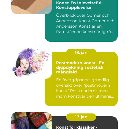
Konst: En Inlevelsefull
Konstupplevelse
Överblick över Gomér och
Andersson Konst Gomér och
Andersson Konst är en
framstående konstnärlig rö...
18. jan
Postmodern konst - En
djupdykning i estetisk
mångfald
En övergripande, grundlig
översikt över "postmodern
konst" Postmodernismen
inom konstvärlden utmana...
17. jan
Konst för klassiker -