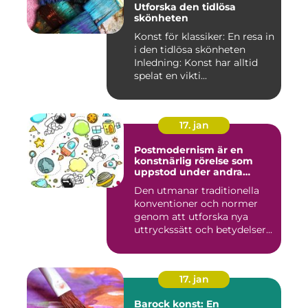
Utforska den tidlösa
skönheten
Konst för klassiker: En resa in
i den tidlösa skönheten
Inledning: Konst har alltid
spelat en vikti...
17. jan
Postmodernism är en
konstnärlig rörelse som
uppstod under andra
hälften av 1900-talet och
Den utmanar traditionella
fortsätter att påverka
konventioner och normer
samtida konstvärlden
genom att utforska nya
uttryckssätt och betydelser...
17. jan
Barock konst: En