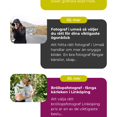
söker grafiska blad med
både te...
02. mar
Fotograf i umeå så väljer
du rätt för dina viktigaste
ögonblick
Att hitta rätt fotograf i Umeå
handlar om mer än snygga
bilder. En bra fotograf fångar
känslor, skap...
30. nov
Bröllopsfotograf - fånga
kärleken i Linköping
Att välja rätt
bröllopsfotograf Linköping
pris är en av de viktigaste
beslu...