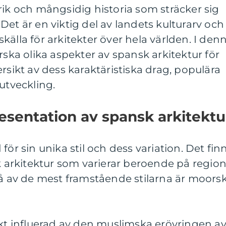
rik och mångsidig historia som sträcker sig
d. Det är en viktig del av landets kulturarv och
källa för arkitekter över hela världen. I den
rska olika aspekter av spansk arkitektur för
rsikt av dess karaktäristiska drag, populära
utveckling.
sentation av spansk arkitektu
för sin unika stil och dess variation. Det fin
sk arkitektur som varierar beroende på regio
vå av de mest framstående stilarna är moors
rkt influerad av den muslimska erövringen a