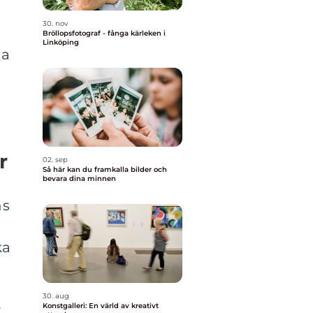
30. nov
Bröllopsfotograf - fånga kärleken i
Linköping
na
r
02. sep
Så här kan du framkalla bilder och
bevara dina minnen
ns
n
ka
30. aug
Konstgalleri: En värld av kreativt
v