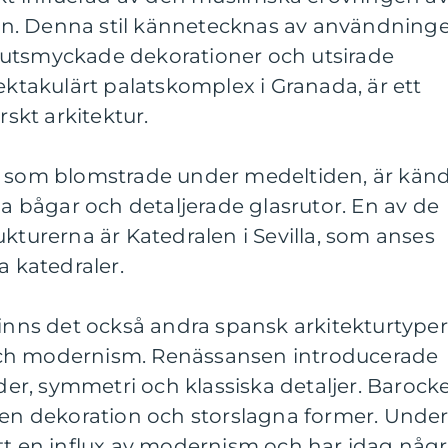
n. Denna stil kännetecknas av användning
 utsmyckade dekorationer och utsirade
ektakulärt palatskomplex i Granada, är ett
kt arkitektur.
, som blomstrade under medeltiden, är kän
ga bågar och detaljerade glasrutor. En av de
ukturerna är Katedralen i Sevilla, som anses
a katedraler.
finns det också andra spansk arkitekturtyper
ch modernism. Renässansen introducerade
r, symmetri och klassiska detaljer. Barock
ven dekoration och storslagna former. Unde
tt en influx av modernism och har idag någ