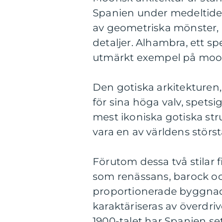
Spanien under medeltide
av geometriska mönster,
detaljer. Alhambra, ett sp
utmärkt exempel på moors
Den gotiska arkitekturen
för sina höga valv, spetsi
mest ikoniska gotiska str
vara en av världens störst
Förutom dessa två stilar 
som renässans, barock o
proportionerade byggnade
karaktäriseras av överdri
1900-talet har Spanien se