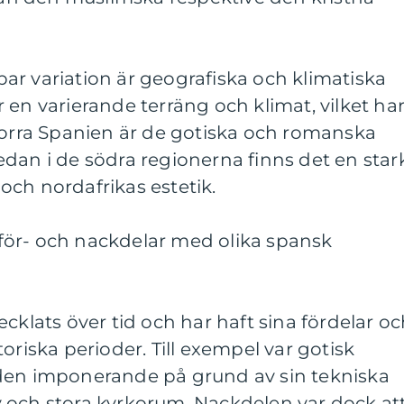
ar variation är geografiska och klimatiska
 en varierande terräng och klimat, vilket ha
norra Spanien är de gotiska och romanska
dan i de södra regionerna finns det en star
ch nordafrikas estetik.
ör- och nackdelar med olika spansk
cklats över tid och har haft sina fördelar o
oriska perioder. Till exempel var gotisk
den imponerande på grund av sin tekniska
 och stora kyrkorum. Nackdelen var dock at