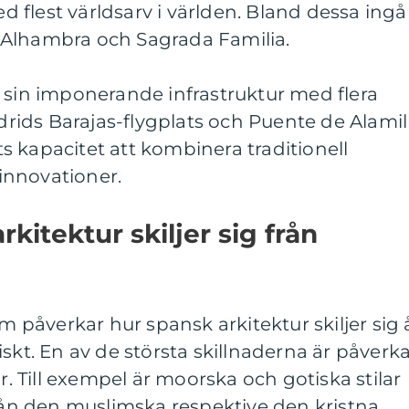
ed flest världsarv i världen. Bland dessa ingå
 Alhambra och Sagrada Familia.
 sin imponerande infrastruktur med flera
ids Barajas-flygplats och Puente de Alamil
ets kapacitet att kombinera traditionell
innovationer.
rkitektur skiljer sig från
om påverkar hur spansk arkitektur skiljer sig 
iskt. En av de största skillnaderna är påverk
or. Till exempel är moorska och gotiska stilar
från den muslimska respektive den kristna