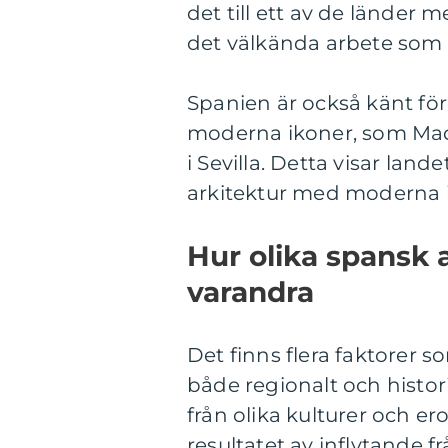
det till ett av de länder m
det välkända arbete som
Spanien är också känt för
moderna ikoner, som Madr
i Sevilla. Detta visar land
arkitektur med moderna 
Hur olika spansk a
varandra
Det finns flera faktorer s
både regionalt och histor
från olika kulturer och er
resultatet av inflytande 