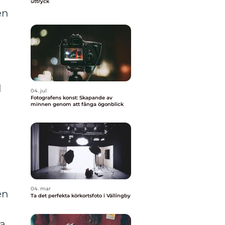
uttryck
en
d
04. jul
Fotografens konst: Skapande av
minnen genom att fånga ögonblick
04. mar
en
Ta det perfekta körkortsfoto i Vällingby
r
ra