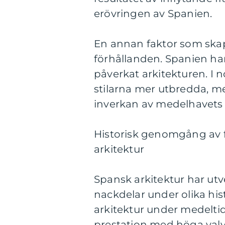
erövringen av Spanien.
En annan faktor som skap
förhållanden. Spanien har
påverkat arkitekturen. I 
stilarna mer utbredda, me
inverkan av medelhavets o
Historisk genomgång av f
arkitektur
Spansk arkitektur har utve
nackdelar under olika hist
arkitektur under medelti
prestation med höga valv