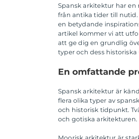
Spansk arkitektur har en 
från antika tider till nuti
en betydande inspirations
artikel kommer vi att utfo
att ge dig en grundlig öve
typer och dess historiska 
En omfattande pre
Spansk arkitektur är känd 
flera olika typer av span
och historisk tidpunkt. T
och gotiska arkitekturen.
Moorisk arkitektur är sta