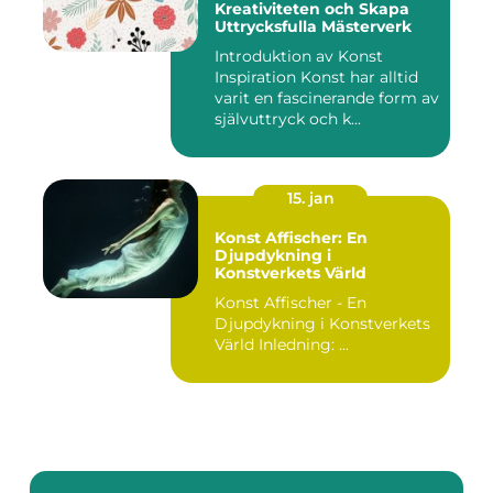
Kreativiteten och Skapa
Uttrycksfulla Mästerverk
Introduktion av Konst
Inspiration Konst har alltid
varit en fascinerande form av
självuttryck och k...
15. jan
Konst Affischer: En
Djupdykning i
Konstverkets Värld
Konst Affischer - En
Djupdykning i Konstverkets
Värld Inledning: ...