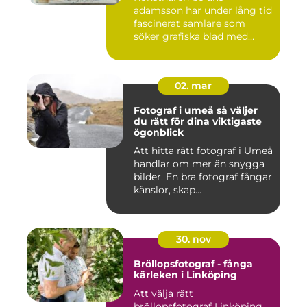
adamsson har under lång tid
fascinerat samlare som
söker grafiska blad med
både te...
02. mar
Fotograf i umeå så väljer
du rätt för dina viktigaste
ögonblick
Att hitta rätt fotograf i Umeå
handlar om mer än snygga
bilder. En bra fotograf fångar
känslor, skap...
30. nov
Bröllopsfotograf - fånga
kärleken i Linköping
Att välja rätt
bröllopsfotograf Linköping