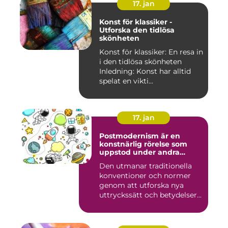
17. jan
Konst för klassiker -
Utforska den tidlösa
skönheten
Konst för klassiker: En resa in
i den tidlösa skönheten
Inledning: Konst har alltid
spelat en vikti...
17. jan
Postmodernism är en
konstnärlig rörelse som
uppstod under andra
hälften av 1900-talet och
Den utmanar traditionella
fortsätter att påverka
konventioner och normer
samtida konstvärlden
genom att utforska nya
uttryckssätt och betydelser...