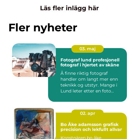
Läs fler inlägg här
Fler nyheter
03. maj
Fotograf lund profesjonell
fotograf i hjertet av skåne
Å finne riktig fotograf
handler om langt mer enn
teknikk og utstyr. Mange i
Lund leter etter en foto...
02. apr
Bo Åke adamsson grafisk
precision och lekfullt allvar
Konstnären bo åke