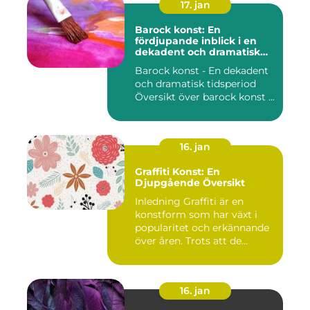
17. jan
Barock konst: En
fördjupande inblick i en
dekadent och dramatisk
period
Barock konst - En dekadent
och dramatisk tidsperiod
Översikt över barock konst ...
16. jan
Graffiti Konst: En
Djupgående Översikt
Inledning Graffiti är en
konstform som har växt i
popularitet och erkännande
över åren. Trots att de...
16. jan