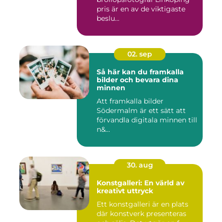
pris är en av de viktigaste
beslu...
02. sep
Så här kan du framkalla
bilder och bevara dina
minnen
Att framkalla bilder
Södermalm är ett sätt att
förvandla digitala minnen till
n&...
30. aug
Konstgalleri: En värld av
kreativt uttryck
Ett konstgalleri är en plats
där konstverk presenteras