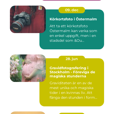
09. dec
Körkortsfoto i Östermalm
Att ta ett körkotsfoto
Östermalm kan verka som
en enkel uppgift, men i en
stadsdel som &Ou...
28. jun
Gravidfotografering i
Stockholm - Föreviga de
magiska stunderna
Graviditeten är en av de
mest unika och magiska
tider i en kvinnas liv. Att
fånga den stunden i form...