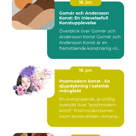
18. jan
Gomér och Andersson
Konst: En Inlevelsefull
Konstupplevelse
Överblick över Gomér och
Andersson Konst Gomér och
Andersson Konst är en
framstående konstnärlig rö...
18. jan
Postmodern konst - En
djupdykning i estetisk
mångfald
En övergripande, grundlig
översikt över "postmodern
konst" Postmodernismen
inom konstvärlden utmana...