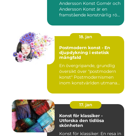
Andersson Konst Gomér och
Andersson Konst är en
framstående konstnärlig rö...
18. jan
Postmodern konst - En
djupdykning i estetisk
mångfald
En övergripande, grundlig
översikt över "postmodern
konst" Postmodernismen
inom konstvärlden utmana...
17. jan
Konst för klassiker -
Utforska den tidlösa
skönheten
Konst för klassiker: En resa in