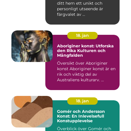
ditt hem ett unikt och
personligt utseende är
färgvalet av ...
18. jan
Aboriginer konst: Utforska
den Rika Kulturen och
Mångfalden
Översikt över Aboriginer
konst Aboriginer konst är en
rik och viktig del av
Australiens kulturarv. ...
18. jan
Gomér och Andersson
Konst: En Inlevelsefull
Konstupplevelse
Överblick över Gomér och