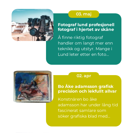
03. maj
Fotograf lund profesjonell
fotograf i hjertet av skåne
Å finne riktig fotograf
handler om langt mer enn
teknikk og utstyr. Mange i
Lund leter etter en foto...
02. apr
Bo Åke adamsson grafisk
precision och lekfullt allvar
Konstnären bo åke
adamsson har under lång tid
fascinerat samlare som
söker grafiska blad med
både te...