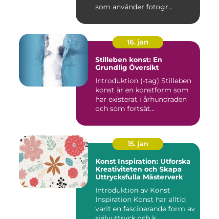
som använder fotogr...
16. jan
Stilleben konst: En
Grundlig Översikt
Introduktion (-tag) Stilleben
konst är en konstform som
har existerat i århundraden
och som fortsät...
15. jan
Konst Inspiration: Utforska
Kreativiteten och Skapa
Uttrycksfulla Mästerverk
Introduktion av Konst
Inspiration Konst har alltid
varit en fascinerande form av
självuttryck och k...