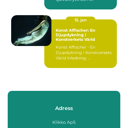
15. jan
Konst Affischer: En
Djupdykning i
Konstverkets Värld
Konst Affischer - En
Djupdykning i Konstverkets
Värld Inledning: ...
Adress