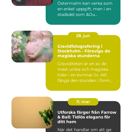
Östermalm kan verka som
en enkel uppgift, men i en
stadsdel som &Ou...
28. jun
Gravidfotografering i
Stockholm - Föreviga de
magiska stunderna
Graviditeten är en av de
mest unika och magiska
tider i en kvinnas liv. Att
fånga den stunden i form...
11. mar
Utforska färger från Farrow
& Ball: Tidlös elegans för
ditt hem
När det handlar om att ge