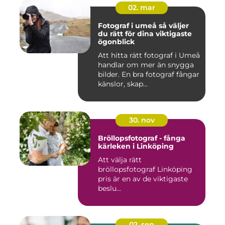
02. mar
Fotograf i umeå så väljer
du rätt för dina viktigaste
ögonblick
Att hitta rätt fotograf i Umeå
handlar om mer än snygga
bilder. En bra fotograf fångar
känslor, skap...
30. nov
Bröllopsfotograf - fånga
kärleken i Linköping
Att välja rätt
bröllopsfotograf Linköping
pris är en av de viktigaste
beslu...
02. sep