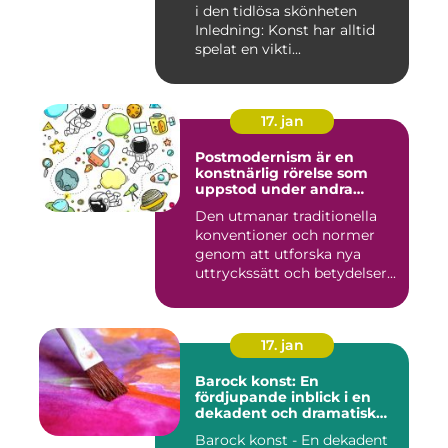
i den tidlösa skönheten
Inledning: Konst har alltid
spelat en vikti...
17. jan
Postmodernism är en
konstnärlig rörelse som
uppstod under andra
hälften av 1900-talet och
Den utmanar traditionella
fortsätter att påverka
konventioner och normer
samtida konstvärlden
genom att utforska nya
uttryckssätt och betydelser...
17. jan
Barock konst: En
fördjupande inblick i en
dekadent och dramatisk
period
Barock konst - En dekadent