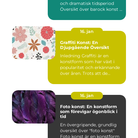
och dramatisk tidsperiod
Översikt över barock konst ...
16. jan
Graffiti Konst: En
Djupgående Översikt
Inledning Graffiti är en
konstform som har växt i
popularitet och erkännande
över åren. Trots att de...
16. jan
Foto konst: En konstform
som förevigar ögonblick i
tid
En övergripande, grundlig
översikt över "foto konst"
Foto konst är en konstform