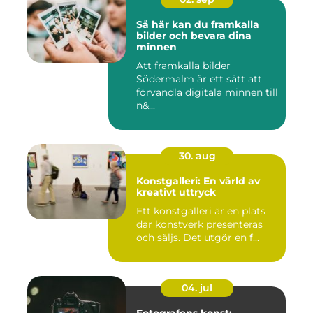
Så här kan du framkalla
bilder och bevara dina
minnen
Att framkalla bilder
Södermalm är ett sätt att
förvandla digitala minnen till
n&...
30. aug
Konstgalleri: En värld av
kreativt uttryck
Ett konstgalleri är en plats
där konstverk presenteras
och säljs. Det utgör en f...
04. jul