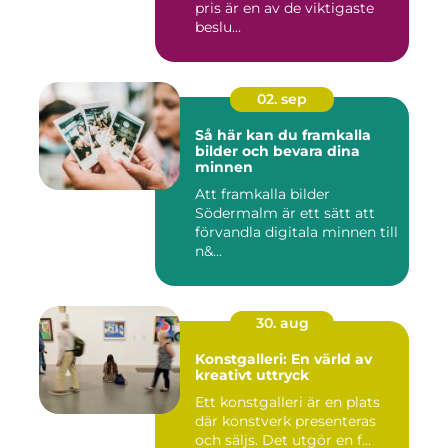
pris är en av de viktigaste
beslu...
02. sep
Så här kan du framkalla
bilder och bevara dina
minnen
Att framkalla bilder
Södermalm är ett sätt att
förvandla digitala minnen till
n&...
30. aug
Konstgalleri: En värld av
kreativt uttryck
Ett konstgalleri är en plats
där konstverk presenteras
och säljs. Det utgör en f...