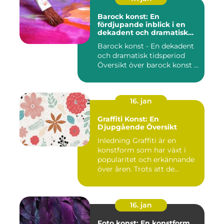
Barock konst: En
fördjupande inblick i en
dekadent och dramatisk
period
Barock konst - En dekadent
och dramatisk tidsperiod
Översikt över barock konst ...
16. jan
Graffiti Konst: En
Djupgående Översikt
Inledning Graffiti är en
konstform som har växt i
popularitet och erkännande
över åren. Trots att de...
16. jan
Foto konst: En konstform