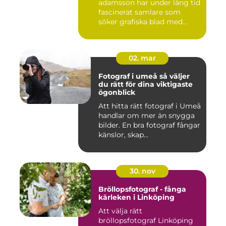
adamsson har under lång tid
fascinerat samlare som
söker grafiska blad med
både te...
02. mar
Fotograf i umeå så väljer
du rätt för dina viktigaste
ögonblick
Att hitta rätt fotograf i Umeå
handlar om mer än snygga
bilder. En bra fotograf fångar
känslor, skap...
30. nov
Bröllopsfotograf - fånga
kärleken i Linköping
Att välja rätt
bröllopsfotograf Linköping