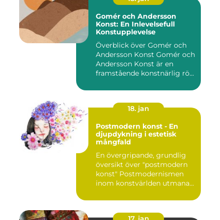
Gomér och Andersson
Konst: En Inlevelsefull
Konstupplevelse
Överblick över Gomér och
Andersson Konst Gomér och
Andersson Konst är en
framstående konstnärlig rö...
18. jan
Postmodern konst - En
djupdykning i estetisk
mångfald
En övergripande, grundlig
översikt över "postmodern
konst" Postmodernismen
inom konstvärlden utmana...
17. jan