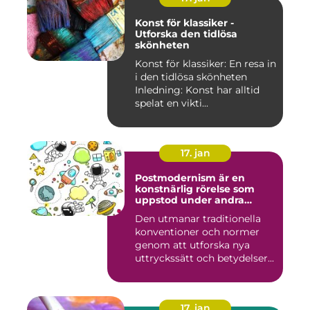
Konst för klassiker -
Utforska den tidlösa
skönheten
Konst för klassiker: En resa in
i den tidlösa skönheten
Inledning: Konst har alltid
spelat en vikti...
17. jan
Postmodernism är en
konstnärlig rörelse som
uppstod under andra
hälften av 1900-talet och
Den utmanar traditionella
fortsätter att påverka
konventioner och normer
samtida konstvärlden
genom att utforska nya
uttryckssätt och betydelser...
17. jan