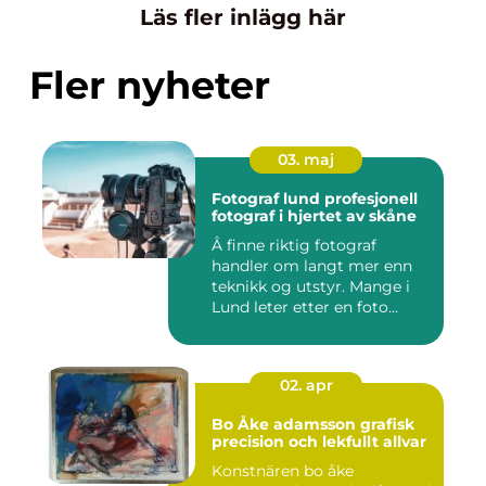
Läs fler inlägg här
Fler nyheter
03. maj
Fotograf lund profesjonell
fotograf i hjertet av skåne
Å finne riktig fotograf
handler om langt mer enn
teknikk og utstyr. Mange i
Lund leter etter en foto...
02. apr
Bo Åke adamsson grafisk
precision och lekfullt allvar
Konstnären bo åke