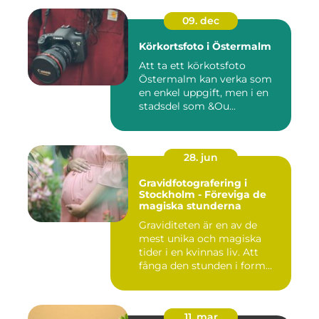
09. dec
Körkortsfoto i Östermalm
Att ta ett körkotsfoto
Östermalm kan verka som
en enkel uppgift, men i en
stadsdel som &Ou...
28. jun
Gravidfotografering i
Stockholm - Föreviga de
magiska stunderna
Graviditeten är en av de
mest unika och magiska
tider i en kvinnas liv. Att
fånga den stunden i form...
11. mar