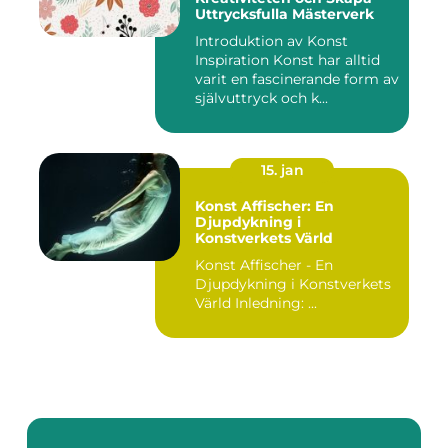
Uttrycksfulla Mästerverk
Introduktion av Konst
Inspiration Konst har alltid
varit en fascinerande form av
självuttryck och k...
15. jan
Konst Affischer: En
Djupdykning i
Konstverkets Värld
Konst Affischer - En
Djupdykning i Konstverkets
Värld Inledning: ...