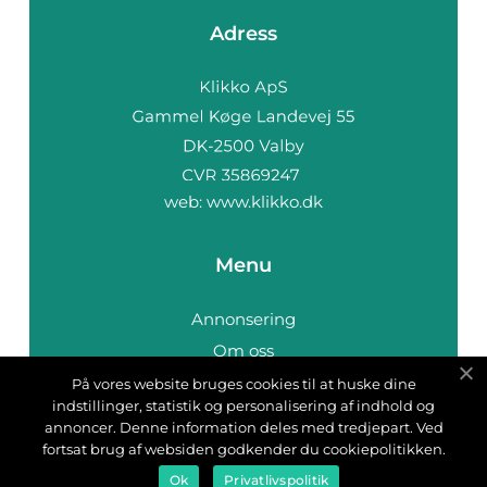
Adress
web:
www.klikko.dk
Menu
Annonsering
Om oss
Cookies
På vores website bruges cookies til at huske dine
indstillinger, statistik og personalisering af indhold og
Kontakta oss
annoncer. Denne information deles med tredjepart. Ved
Sitemap
fortsat brug af websiden godkender du cookiepolitikken.
Ok
Privatlivspolitik