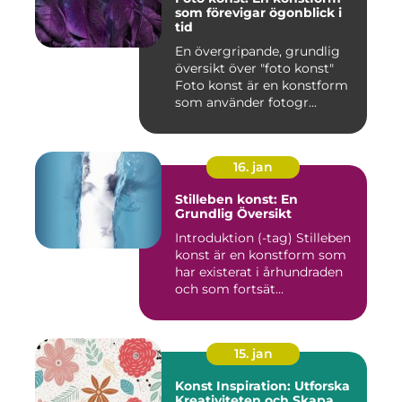
som förevigar ögonblick i
tid
En övergripande, grundlig
översikt över "foto konst"
Foto konst är en konstform
som använder fotogr...
16. jan
Stilleben konst: En
Grundlig Översikt
Introduktion (-tag) Stilleben
konst är en konstform som
har existerat i århundraden
och som fortsät...
15. jan
Konst Inspiration: Utforska
Kreativiteten och Skapa